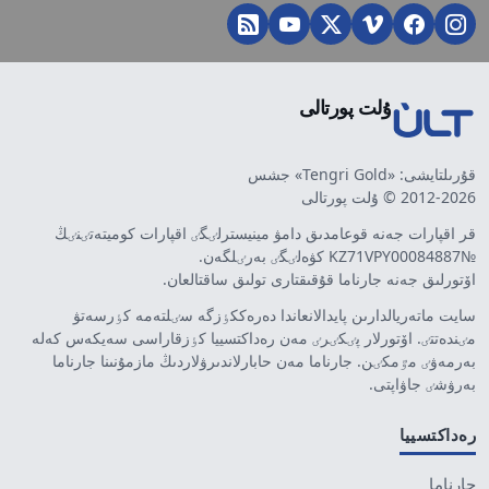
ۇلت پورتالى
قۇرىلتايشى: «Tengri Gold» جشس
2012-2026 © ۇلت پورتالى
قر اقپارات جەنە قوعامدىق دامۋ مينيسترلٸگٸ اقپارات كوميتەتٸنٸڭ
№KZ71VPY00084887 كۋەلٸگٸ بەرٸلگەن.
اۆتورلىق جەنە جارناما قۇقىقتارى تولىق ساقتالعان.
سايت ماتەريالدارىن پايدالانعاندا دەرەككٶزگە سٸلتەمە كٶرسەتۋ
مٸندەتتٸ. اۆتورلار پٸكٸرٸ مەن رەداكتسييا كٶزقاراسى سەيكەس كەلە
بەرمەۋٸ مٷمكٸن. جارناما مەن حابارلاندىرۋلاردىڭ مازمۇنىنا جارناما
بەرۋشٸ جاۋاپتى.
رەداكتسييا
جارناما