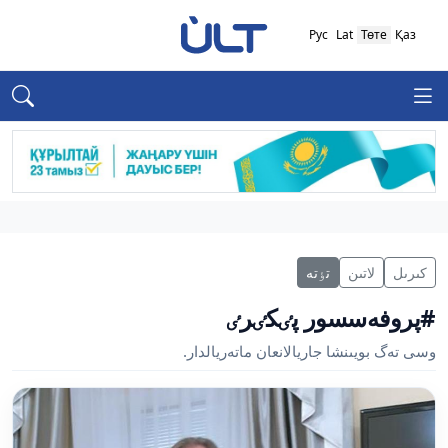
Рус
Lat
Төте
Қаз
كىرىل
لاتىن
تٶتە
#پروفەسسور پٸكٸرٸ
وسى تەگ بويىنشا جاريالانعان ماتەريالدار.