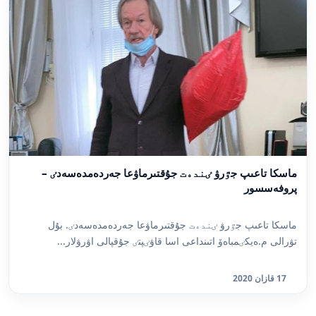
ماسكا تاعىپ جٷرۋ ٸندەت جۇقتىرماۋعا جەردەمدەسەدٸ –
پروفەسسور
ماسكا تاعىپ جٷرۋ ٸندەت جۇقتىرماۋعا جەردەمدەسەدٸ. بۇل
تۋرالى م.ەيكٸمباەۆ اتىنداعى اسا قاۋٸپتٸ جۇقپالى اۋرۋلار...
17 قازان 2020