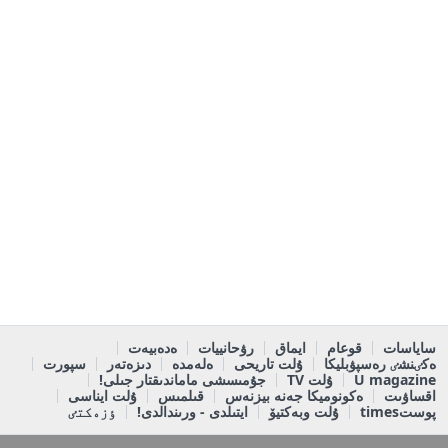
ساياسات
قوعام
ايماق
رۋحانييات
ەدەبيەت
ەكٸنشٸ رەسپۋبليكا
ۇلت تاريحى
ەلەمدە
دىزەتەر
سپورت
U magazine
ۇلت TV
جۇمىسشى ماماندىقتار جىلى!
اقساۋىت
ەكونوميكا جەنە بيزنەس
قىلمىس
ۇلت ايناسى
پوستtimes
ۇلت وبەكتيۆ
ايتىلدى - ورىندالدى!
ٶزەكتٸ