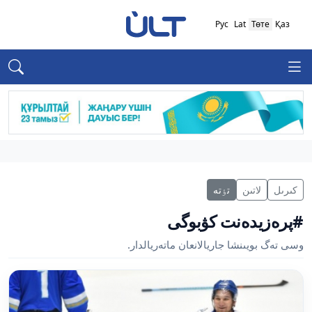
Рус
Lat
Төте
Қаз
كىرىل
لاتىن
تٶتە
#پرەزيدەنت كۋبوگى
وسى تەگ بويىنشا جاريالانعان ماتەريالدار.