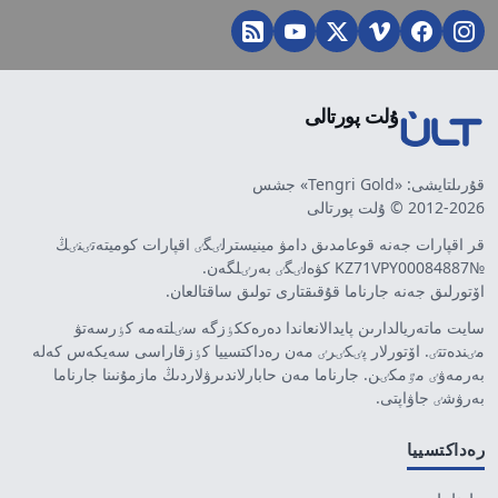
ۇلت پورتالى
قۇرىلتايشى: «Tengri Gold» جشس
2012-2026 © ۇلت پورتالى
قر اقپارات جەنە قوعامدىق دامۋ مينيسترلٸگٸ اقپارات كوميتەتٸنٸڭ
№KZ71VPY00084887 كۋەلٸگٸ بەرٸلگەن.
اۆتورلىق جەنە جارناما قۇقىقتارى تولىق ساقتالعان.
سايت ماتەريالدارىن پايدالانعاندا دەرەككٶزگە سٸلتەمە كٶرسەتۋ
مٸندەتتٸ. اۆتورلار پٸكٸرٸ مەن رەداكتسييا كٶزقاراسى سەيكەس كەلە
بەرمەۋٸ مٷمكٸن. جارناما مەن حابارلاندىرۋلاردىڭ مازمۇنىنا جارناما
بەرۋشٸ جاۋاپتى.
رەداكتسييا