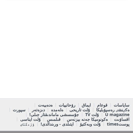
ساياسات
قوعام
ايماق
رۋحانييات
ەدەبيەت
ەكٸنشٸ رەسپۋبليكا
ۇلت تاريحى
ەلەمدە
دىزەتەر
سپورت
U magazine
ۇلت TV
جۇمىسشى ماماندىقتار جىلى!
اقساۋىت
ەكونوميكا جەنە بيزنەس
قىلمىس
ۇلت ايناسى
پوستtimes
ۇلت وبەكتيۆ
ايتىلدى - ورىندالدى!
ٶزەكتٸ