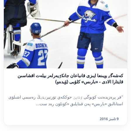
كەشەگٸ ويىنعا ايىزى قانباعان جانكٷيەرلەر بيلەت اقشاسىن
قايتارا الادى - «بارىس» كلۋبى (ۆيدەو)
"قر پرەزيدەنت كۋبوگى ٷشٸن حوككەي تۋرنيرٸنٸڭ رەسمي اشىلۋى
استانالىق «بارىس» پەن قىتايلىق «كۋنلۋن رەد ست...
9 تامىز 2016