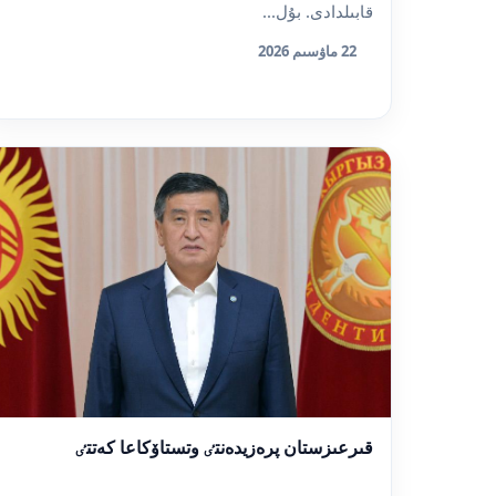
قابىلدادى. بۇل...
22 ماۋسىم 2026
قىرعىزستان پرەزيدەنتٸ وتستاۆكاعا كەتتٸ