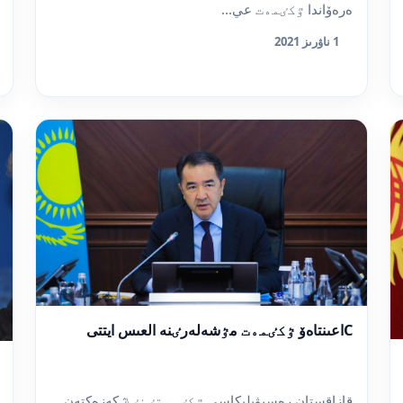
ەرەۆاندا ٷكٸمەت عي...
1 ناۋرىز 2021
Cاعىنتاەۆ ٷكٸمەت مٷشەلەرٸنە العىس ايتتى
قازاقستان رەسپۋبليكاسى ٷكٸمەتٸنٸڭ كەزەكتەن