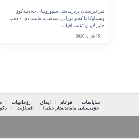
قىرعىزستان پرەزيدەنتٸ سوورونباي جەەنبەكوۆ
وتستاۆكاعا كەتۋ تۋرالى شەشٸم قابىلدادى, - دەپ
حابارلايدى "ۇلت اقپا...
15 قازان 2020
ساياسات
قوعام
ايماق
رۋحانييات
ە
جۇمىسشى ماماندىقتار جىلى!
اقساۋىت
ەكون