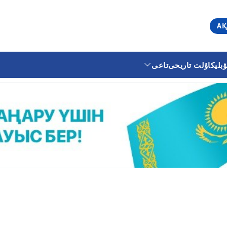
АҚ
ليكا
ۇلت تاريحى
تاعى