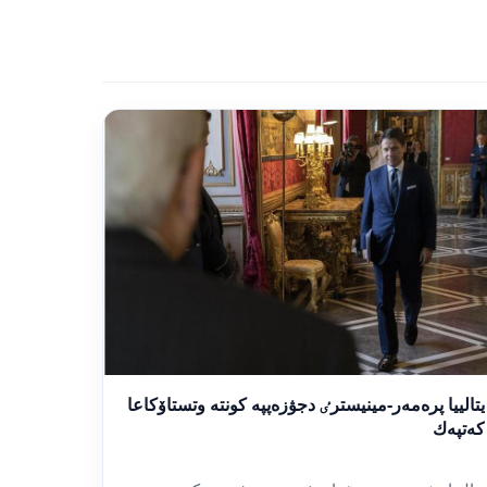
يتالييا پرەمەر-مينيسترٸ دجۋزەپپە كونتە وتستاۆكاعا
كەتپەك