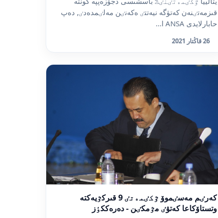
يتالييا ٷكٸمەتٸنٸڭ باسشىسى دجۋزەپپە كونتە
قىزمەتٸنەن كەتۋگە نيەتتٸ ەكەنٸن مەلٸمدەدٸ, دەپ
حابارلايدى ANSA ا...
26 قاڭتار 2021
كەرٸم مەسٸموۆ ٷكٸمەتٸ 9 قىركٷيەكتە
وتستاۆكاعا كەتۋٸ مٷمكٸن - دەرەككٶز