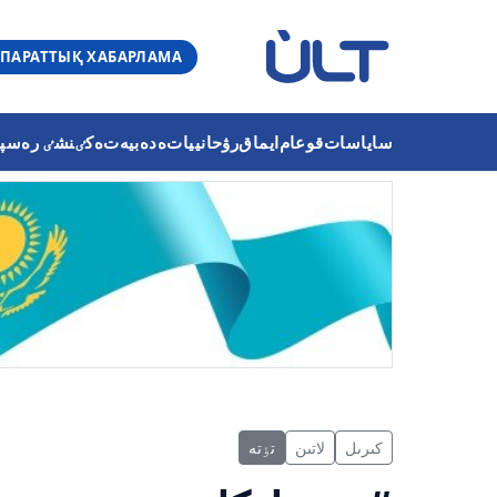
ПАРАТТЫҚ ХАБАРЛАМА
ساياسات
قوعام
ايماق
رۋحانييات
ەدەبيەت
ەكٸنشٸ رەسپۋب
كىرىل
لاتىن
تٶتە