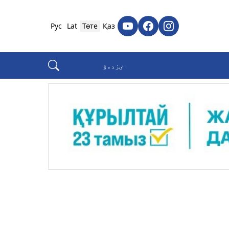
Рус
Lat
Төте
Қаз