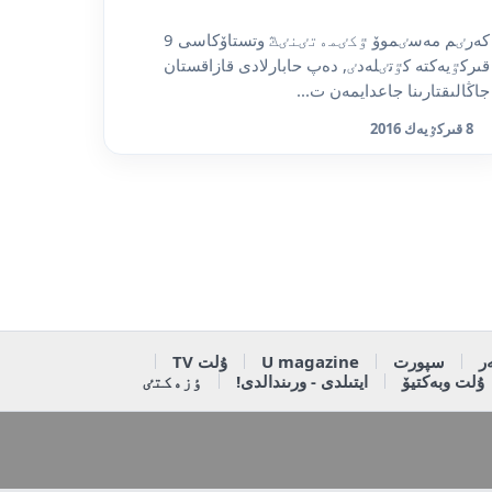
كەرٸم مەسٸموۆ ٷكٸمەتٸنٸڭ وتستاۆكاسى 9
قىركٷيەكتە كٷتٸلەدٸ, دەپ حابارلادى قازاقستان
جاڭالىقتارىنا جاعدايمەن ت...
8 قىركٷيەك 2016
ر
سپورت
U magazine
ۇلت TV
ۇلت وبەكتيۆ
ايتىلدى - ورىندالدى!
ٶزەكتٸ