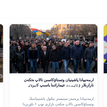
ارمەنييادا پاشينيان وتستاۆكاسىن تالاپ ەتكەن
نارازىلار ٷكٸمەت عيماراتىنا باسىپ كٸردٸ
ارمەنييادا پرەمەر-مينيستر نيكول پاشينياننىڭ
وتستاۆكاسىن تالاپ ەتكەن نارازى توپ 1 ناۋرىزدا