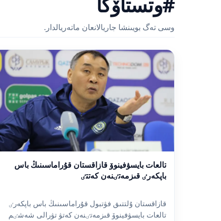
#وتستاۆكا
وسى تەگ بويىنشا جاريالانعان ماتەريالدار.
تالعات بايسۋفينوۆ قازاقستان قۇراماسىنىڭ باس
باپكەرٸ قىزمەتٸنەن كەتتٸ
قازاقستان ۇلتتىق فۋتبول قۇراماسىنىڭ باس باپكەرٸ
تالعات بايسۋفينوۆ قىزمەتٸنەن كەتۋ تۋرالى شەشٸم