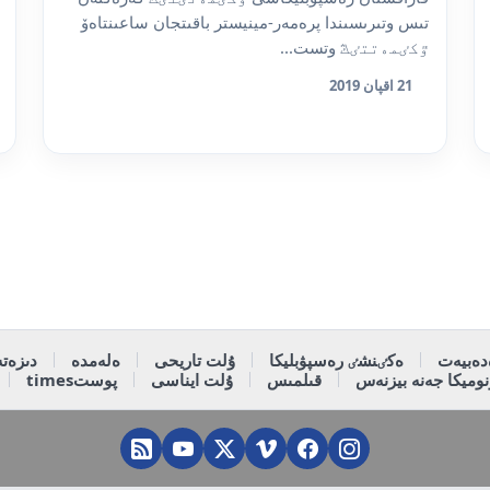
تىس وتىرىسىندا پرەمەر-مينيستر باقىتجان ساعىنتاەۆ
ٷكٸمەتتٸڭ وتست...
21 اقپان 2019
دەبيەت
ەكٸنشٸ رەسپۋبليكا
ۇلت تاريحى
ەلەمدە
دىزەتە
وميكا جەنە بيزنەس
قىلمىس
ۇلت ايناسى
پوستtimes