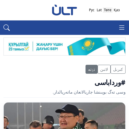
Рус
Lat
Төте
Қаз
كىرىل
لاتىن
تٶتە
#ورداباسى
وسى تەگ بويىنشا جاريالانعان ماتەريالدار.