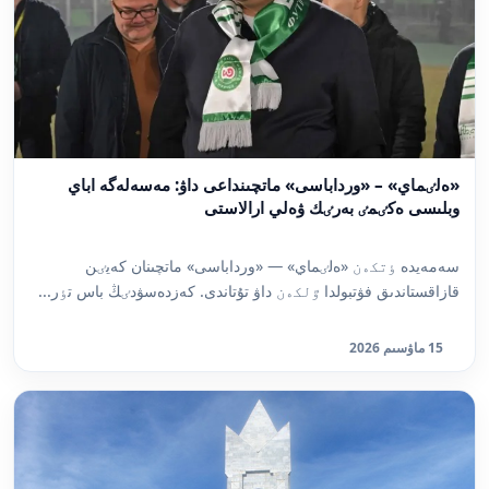
«ەلٸماي» – «ورداباسى» ماتچىنداعى داۋ: مەسەلەگە اباي
وبلىسى ەكٸمٸ بەرٸك ۋەلي ارالاستى
سەمەيدە ٶتكەن «ەلٸماي» — «ورداباسى» ماتچىنان كەيٸن
قازاقستاندىق فۋتبولدا ٷلكەن داۋ تۇتاندى. كەزدەسۋدٸڭ باس تٶر...
15 ماۋسىم 2026