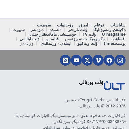
ساياسات
قوعام
ايماق
رۋحانييات
ەدەبيەت
ەكٸنشٸ رەسپۋبليكا
ۇلت تاريحى
ەلەمدە
دىزەتەر
سپورت
U magazine
ۇلت TV
جۇمىسشى ماماندىقتار جىلى!
اقساۋىت
ەكونوميكا جەنە بيزنەس
قىلمىس
ۇلت ايناسى
پوستtimes
ۇلت وبەكتيۆ
ايتىلدى - ورىندالدى!
ٶزەكتٸ
ۇلت پورتالى
قۇرىلتايشى: «Tengri Gold» جشس
2012-2026 © ۇلت پورتالى
قر اقپارات جەنە قوعامدىق دامۋ مينيسترلٸگٸ اقپارات كوميتەتٸنٸڭ
№KZ71VPY00084887 كۋەلٸگٸ بەرٸلگەن.
اۆتورلىق جەنە جارناما قۇقىقتارى تولىق ساقتالعان.