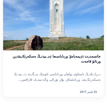
جانسەيٸت تٷيمەباەۆ: ورداباسىعا ٷش بيدٸڭ ەسكەرتكٸشٸن
ورناتۋ قاجەت
بٸرلٸكتٸڭ باستاۋى بولعان ورداباسى تاۋىنىڭ بيٸگٸنە ٷش بيدٸڭ
ەسكەرتكٸشٸ ورناتىلماق. بۇل تۋرالى وڭتٷستٸك قازاقس...
25 تامىز 2017