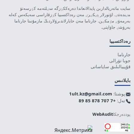
سايت ماتەريالدارىن پايدالانعاندا دەرەككٶزگە سٸلتەمە كٶرسەتۋ
مٸندەتتٸ. اۆتورلار پٸكٸرٸ مەن رەداكتسييا كٶزقاراسى سەيكەس كەلە
بەرمەۋٸ مٷمكٸن. جارناما مەن حابارلاندىرۋلاردىڭ مازمۇنىنا جارناما
بەرۋشٸ جاۋاپتى.
رەداكتسييا
جارناما
جوبا تۋرالى
قۇپييالىلىق ساياساتى
بايلانىس
پوشتا:
1ult.kz@gmail.com
تەل:
+7 707 878 85 89
پوددەرجكا
WebAudit