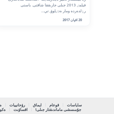
فيلمٸ 2013 جىلى جارىققا شاقتى. باستى
رٶلدەردە ومار ەدٸلوۆ, تي...
20 اقپان 2017
ساياسات
قوعام
ايماق
رۋحانييات
ە
جۇمىسشى ماماندىقتار جىلى!
اقساۋىت
ەكون