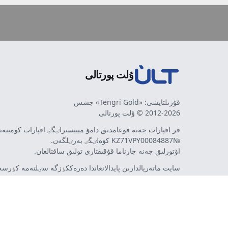
ۇلت پورتالى
قۇرىلتايشى: «Tengri Gold» جشس
2012-2026 © ۇلت پورتالى
قر اقپارات جەنە قوعامدىق دامۋ مينيسترلٸگٸ اقپارات كوميتە
№KZ71VPY00084887 كۋەلٸگٸ بەرٸلگەن.
اۆتورلىق جەنە جارناما قۇقىقتارى تولىق ساقتالعان.
سايت ماتەريالدارىن پايدالانعاندا دەرەككٶزگە سٸلتەمە كٶرسەت
اۆتورلار پٸكٸرٸ مەن رەداكتسييا كٶزقاراسى سەيكەس كەلە 
مٷمكٸن. جارناما مەن حابارلاندىرۋلاردىڭ مازمۇنىنا جارناما بە
تەۋەلسٸز ينتەرنەت-باسىلىم - ult.kz