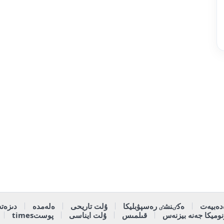
دەبيەت
ەكٸنشٸ رەسپۋبليكا
ۇلت تاريحى
ەلەمدە
دىزەتە
وميكا جەنە بيزنەس
قىلمىس
ۇلت ايناسى
پوستtimes