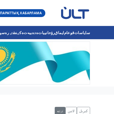
ПАРАТТЫҚ ХАБАРЛАМА
ساياسات
قوعام
ايماق
رۋحانييات
ەدەبيەت
ەكٸنشٸ رەسپۋب
كىرىل
لاتىن
تٶتە