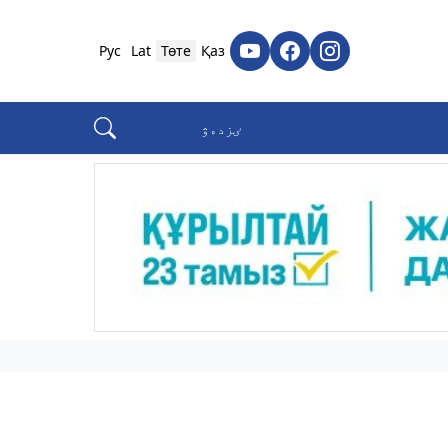
Рус
Lat
Төте
Қаз