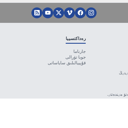
رەداكتسييا
جارناما
جوبا تۋرالى
قۇپييالىلىق ساياساتى
تٸنٸڭ
ۋ مٸندەتتٸ.
بەرمەۋٸ
رۋشٸ جاۋاپتى.