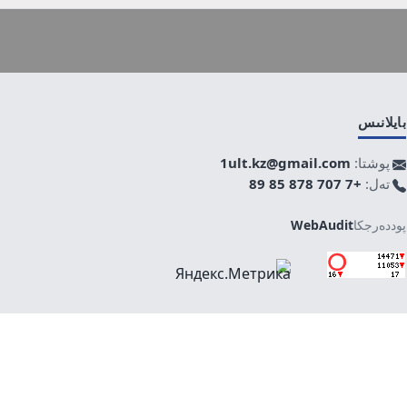
بايلانىس
پوشتا:
1ult.kz@gmail.com
تەل:
+7 707 878 85 89
پوددەرجكا
WebAudit
جوعارى