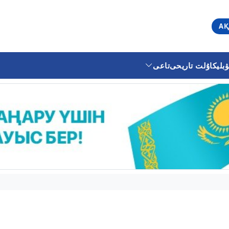
АҚ
ليكا
ۇلت تاريحى
تاعى