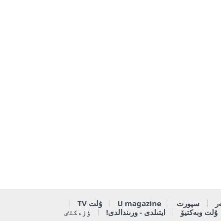
ر
سپورت
U magazine
ۇلت TV
ۇلت وبەكتيۆ
ايتىلدى - ورىندالدى!
ٶزەكتٸ