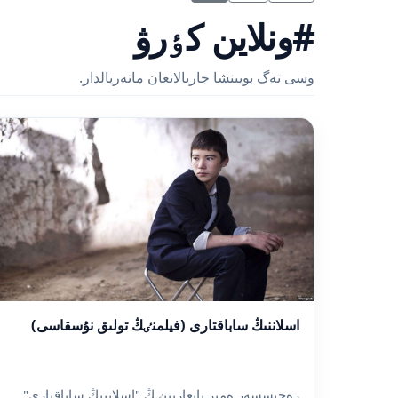
#ونلاين كٶرۋ
وسى تەگ بويىنشا جاريالانعان ماتەريالدار.
اسلاننىڭ ساباقتارى (فيلمنٸڭ تولىق نۇسقاسى)
رەجيسسەر ەمير بايعازيننٸڭ "اسلاننىڭ ساباقتارى"