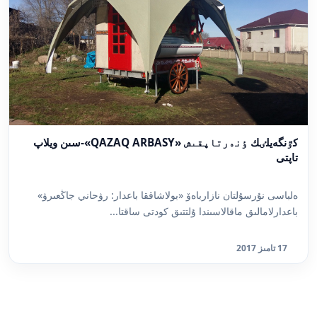
كٷنگەيلٸك ٶنەرتاپقىش «QAZAQ ARBASY»-سىن ويلاپ
تاپتى
ەلباسى نۇرسۇلتان نازارباەۆ «بولاشاققا باعدار: رۋحاني جاڭعىرۋ»
باعدارلامالىق ماقالاسىندا ۇلتتىق كودتى ساقتا...
17 تامىز 2017