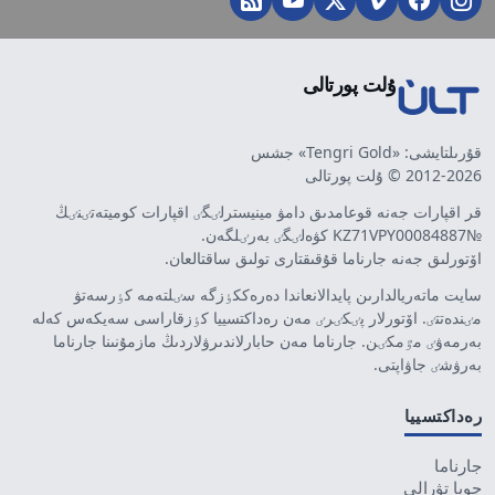
ۇلت پورتالى
قۇرىلتايشى: «Tengri Gold» جشس
2012-2026 © ۇلت پورتالى
قر اقپارات جەنە قوعامدىق دامۋ مينيسترلٸگٸ اقپارات كوميتەتٸنٸڭ
№KZ71VPY00084887 كۋەلٸگٸ بەرٸلگەن.
اۆتورلىق جەنە جارناما قۇقىقتارى تولىق ساقتالعان.
سايت ماتەريالدارىن پايدالانعاندا دەرەككٶزگە سٸلتەمە كٶرسەتۋ
مٸندەتتٸ. اۆتورلار پٸكٸرٸ مەن رەداكتسييا كٶزقاراسى سەيكەس كەلە
بەرمەۋٸ مٷمكٸن. جارناما مەن حابارلاندىرۋلاردىڭ مازمۇنىنا جارناما
بەرۋشٸ جاۋاپتى.
رەداكتسييا
جارناما
جوبا تۋرالى