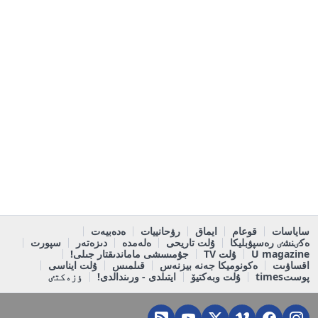
ساياسات
قوعام
ايماق
رۋحانييات
ەدەبيەت
ەكٸنشٸ رەسپۋبليكا
ۇلت تاريحى
ەلەمدە
دىزەتەر
سپورت
U magazine
ۇلت TV
جۇمىسشى ماماندىقتار جىلى!
اقساۋىت
ەكونوميكا جەنە بيزنەس
قىلمىس
ۇلت ايناسى
پوستtimes
ۇلت وبەكتيۆ
ايتىلدى - ورىندالدى!
ٶزەكتٸ