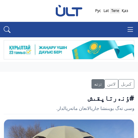
Рус
Lat
Төте
Қаз
كىرىل
لاتىن
تٶتە
#ٶنەرتاپقىش
وسى تەگ بويىنشا جاريالانعان ماتەريالدار.