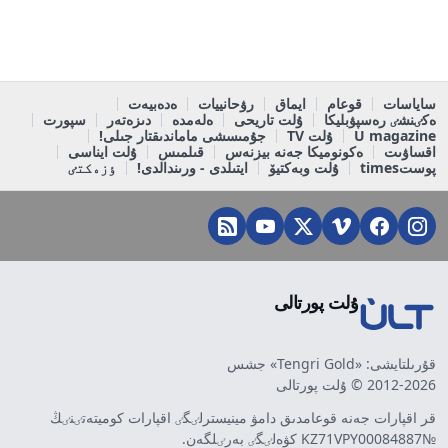
ساياسات
قوعام
ايماق
رۋحانييات
ەدەبيەت
ەكٸنشٸ رەسپۋبليكا
ۇلت تاريحى
ەلەمدە
دىزەتەر
سپورت
U magazine
ۇلت TV
جۇمىسشى ماماندىقتار جىلى!
اقساۋىت
ەكونوميكا جەنە بيزنەس
قىلمىس
ۇلت ايناسى
پوستtimes
ۇلت وبەكتيۆ
ايتىلدى - ورىندالدى!
ٶزەكتٸ
ۇلت پورتالى
قۇرىلتايشى: «Tengri Gold» جشس
2012-2026 © ۇلت پورتالى
قر اقپارات جەنە قوعامدىق دامۋ مينيسترلٸگٸ اقپارات كوميتەتٸنٸڭ
№KZ71VPY00084887 كۋەلٸگٸ بەرٸلگەن.