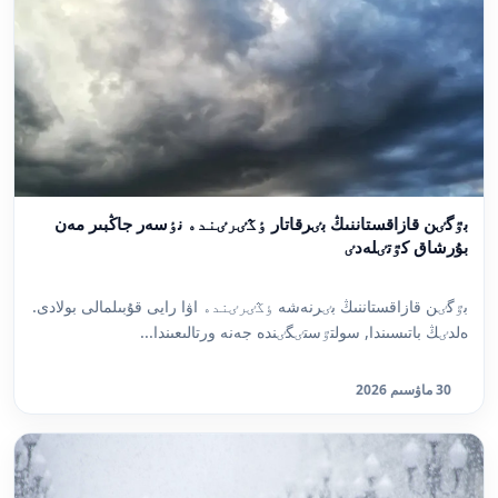
بٷگٸن قازاقستاننىڭ بٸرقاتار ٶڭٸرٸندە نٶسەر جاڭبىر مەن
بۇرشاق كٷتٸلەدٸ
بٷگٸن قازاقستاننىڭ بٸرنەشە ٶڭٸرٸندە اۋا رايى قۇبىلمالى بولادى.
ەلدٸڭ باتىسىندا, سولتٷستٸگٸندە جەنە ورتالىعىندا...
30 ماۋسىم 2026