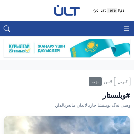
Рус
Lat
Төте
Қаз
كىرىل
لاتىن
تٶتە
#وبلىستار
وسى تەگ بويىنشا جاريالانعان ماتەريالدار.