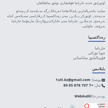
اۆتورلىق جەنە جارناما قۇقىقتارى تولىق ساقتالعان.
سايت ماتەريالدارىن پايدالانعاندا دەرەككٶزگە سٸلتەمە كٶرسەتۋ
مٸندەتتٸ. اۆتورلار پٸكٸرٸ مەن رەداكتسييا كٶزقاراسى سەيكەس كەلە
بەرمەۋٸ مٷمكٸن. جارناما مەن حابارلاندىرۋلاردىڭ مازمۇنىنا جارناما
بەرۋشٸ جاۋاپتى.
رەداكتسييا
جارناما
جوبا تۋرالى
قۇپييالىلىق ساياساتى
بايلانىس
پوشتا:
1ult.kz@gmail.com
تەل:
+7 707 878 85 89
پوددەرجكا
WebAudit