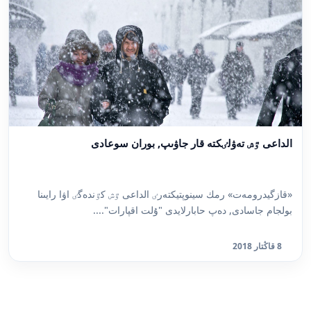
الداعى ٷش تەۋلٸكتە قار جاۋىپ, بوران سوعادى
«قازگيدرومەت» رمك سينوپتيكتەرٸ الداعى ٷش كٷندەگٸ اۋا رايىنا
بولجام جاسادى, دەپ حابارلايدى "ۇلت اقپارات"....
8 قاڭتار 2018