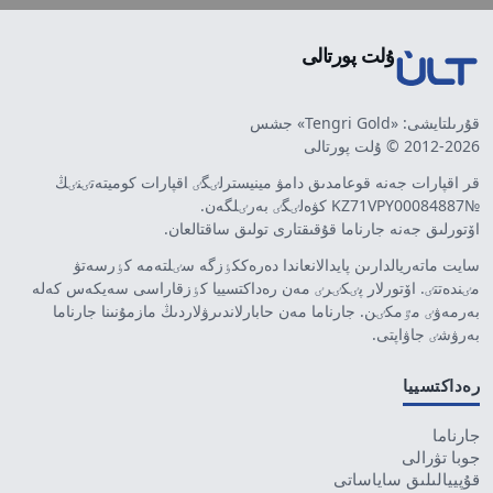
ۇلت پورتالى
قۇرىلتايشى: «Tengri Gold» جشس
2012-2026 © ۇلت پورتالى
قر اقپارات جەنە قوعامدىق دامۋ مينيسترلٸگٸ اقپارات كوميتەتٸنٸڭ
№KZ71VPY00084887 كۋەلٸگٸ بەرٸلگەن.
اۆتورلىق جەنە جارناما قۇقىقتارى تولىق ساقتالعان.
سايت ماتەريالدارىن پايدالانعاندا دەرەككٶزگە سٸلتەمە كٶرسەتۋ
مٸندەتتٸ. اۆتورلار پٸكٸرٸ مەن رەداكتسييا كٶزقاراسى سەيكەس كەلە
بەرمەۋٸ مٷمكٸن. جارناما مەن حابارلاندىرۋلاردىڭ مازمۇنىنا جارناما
بەرۋشٸ جاۋاپتى.
رەداكتسييا
جارناما
جوبا تۋرالى
قۇپييالىلىق ساياساتى