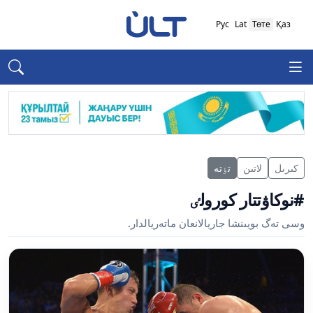
Рус
Lat
Төте
Қаз
كىرىل
لاتىن
تٶتە
#نوكاۋتتار كورولٸ
وسى تەگ بويىنشا جاريالانعان ماتەريالدار.