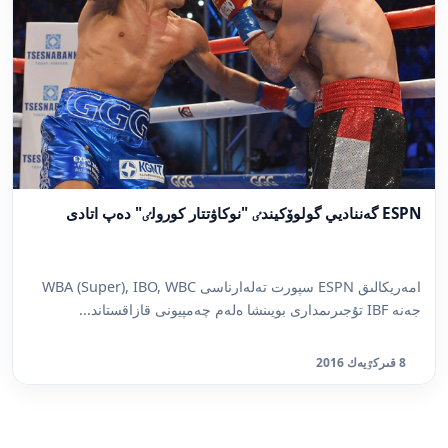
ESPN گەنناديي گولوۆكيندٸ "نوكاۋتتار كورولٸ" دەپ اتادى
امەريكالىق ESPN سپورت تەلەارناسى WBA (Super), IBO, WBC
جەنە IBF تۇجىرىمدارى بويىنشا ەلەم چەمپيونى قازاقستاند...
8 قىركٷيەك 2016