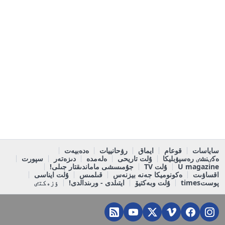
ساياسات
قوعام
ايماق
رۋحانييات
ەدەبيەت
ەكٸنشٸ رەسپۋبليكا
ۇلت تاريحى
ەلەمدە
دىزەتەر
سپورت
U magazine
ۇلت TV
جۇمىسشى ماماندىقتار جىلى!
اقساۋىت
ەكونوميكا جەنە بيزنەس
قىلمىس
ۇلت ايناسى
پوستtimes
ۇلت وبەكتيۆ
ايتىلدى - ورىندالدى!
ٶزەكتٸ