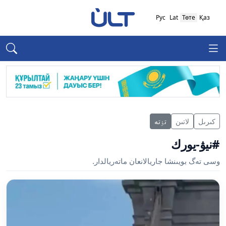
Рус
Lat
Төте
Қаз
كىرىل
لاتىن
تٶتە
#نيۋ-يورك
وسى تەگ بويىنشا جاريالانعان ماتەريالدار.