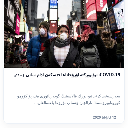
COVID-19: نيۋ-يوركتە اۋرۋحاناعا تٷسكەن ادام سانى ٶستٸ
سەرسەنبٸ كٷنٸ نيۋ-يورك قالاسىنىڭ گۋبەرناتورى ەندريۋ كۋومو
كوروناۆيرۋستىڭ تارالۋىن ۇستاپ تۇرۋعا باعىتتالعان...
12 قاراشا 2020