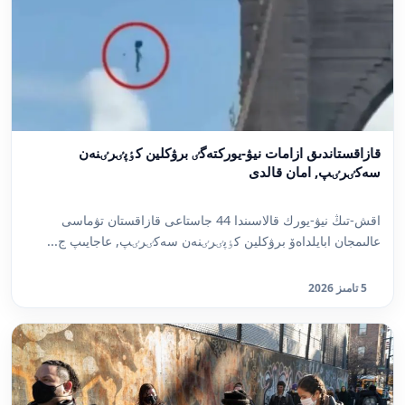
قازاقستاندىق ازامات نيۋ-يوركتەگٸ برۋكلين كٶپٸرٸنەن
سەكٸرٸپ, امان قالدى
اقش-تىڭ نيۋ-يورك قالاسىندا 44 جاستاعى قازاقستان تۋماسى
عالىمجان ابايلداەۆ برۋكلين كٶپٸرٸنەن سەكٸرٸپ, عاجايىپ ج...
5 تامىز 2026