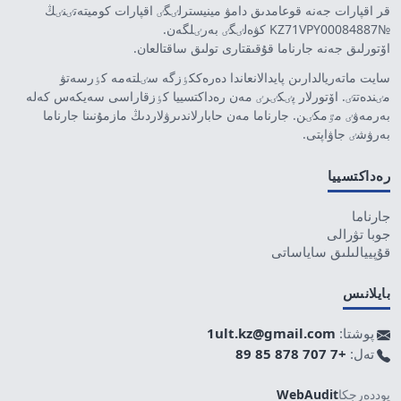
قر اقپارات جەنە قوعامدىق دامۋ مينيسترلٸگٸ اقپارات كوميتەتٸنٸڭ
№KZ71VPY00084887 كۋەلٸگٸ بەرٸلگەن.
اۆتورلىق جەنە جارناما قۇقىقتارى تولىق ساقتالعان.
سايت ماتەريالدارىن پايدالانعاندا دەرەككٶزگە سٸلتەمە كٶرسەتۋ
مٸندەتتٸ. اۆتورلار پٸكٸرٸ مەن رەداكتسييا كٶزقاراسى سەيكەس كەلە
بەرمەۋٸ مٷمكٸن. جارناما مەن حابارلاندىرۋلاردىڭ مازمۇنىنا جارناما
بەرۋشٸ جاۋاپتى.
رەداكتسييا
جارناما
جوبا تۋرالى
قۇپييالىلىق ساياساتى
بايلانىس
پوشتا:
1ult.kz@gmail.com
تەل:
+7 707 878 85 89
پوددەرجكا
WebAudit