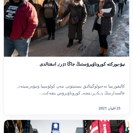
نيۋ-يوركتە كوروناۆيرۋستىڭ جاڭا تٷرٸ انىقتالدى
كاليفورنييا تەحنولوگييالىق ينستيتۋتى مەن كولۋمبييا ۋنيۆەرسيتەتٸ
عالىمدارىنىڭ پٸكٸرٸنشە, كوروناۆيرۋس ينفەكت...
25 اقپان 2021