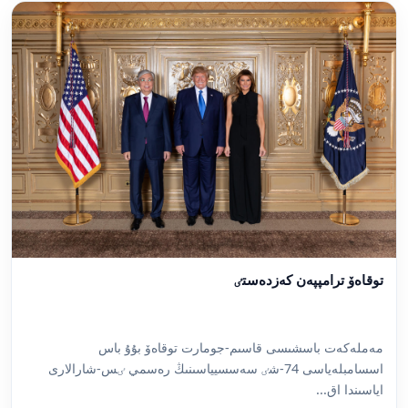
توقاەۆ ترامپپەن كەزدەستٸ
مەملەكەت باسشىسى قاسىم-جومارت توقاەۆ بۇۇ باس
اسسامبلەياسى 74-شٸ سەسسيياسىنىڭ رەسمي ٸس-شارالارى
اياسىندا اق...