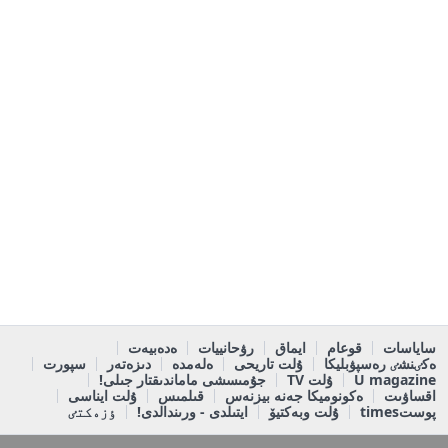
ساياسات
قوعام
ايماق
رۋحانييات
ەدەبيەت
ەكٸنشٸ رەسپۋبليكا
ۇلت تاريحى
ەلەمدە
دىزەتەر
سپورت
U magazine
ۇلت TV
جۇمىسشى ماماندىقتار جىلى!
اقساۋىت
ەكونوميكا جەنە بيزنەس
قىلمىس
ۇلت ايناسى
پوستtimes
ۇلت وبەكتيۆ
ايتىلدى - ورىندالدى!
ٶزەكتٸ