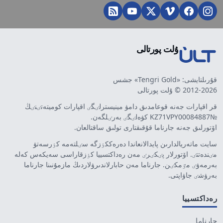
ۇلت پورتالى
قۇرىلتايشى: «Tengri Gold» جشس
2012-2026 © ۇلت پورتالى
قر اقپارات جەنە قوعامدىق دامۋ مينيسترلٸگٸ اقپارات كوميتەتٸنٸڭ
№KZ71VPY00084887 كۋەلٸگٸ بەرٸلگەن.
اۆتورلىق جەنە جارناما قۇقىقتارى تولىق ساقتالعان.
سايت ماتەريالدارىن پايدالانعاندا دەرەككٶزگە سٸلتەمە كٶرسەتۋ
مٸندەتتٸ. اۆتورلار پٸكٸرٸ مەن رەداكتسييا كٶزقاراسى سەيكەس كەلە
بەرمەۋٸ مٷمكٸن. جارناما مەن حابارلاندىرۋلاردىڭ مازمۇنىنا جارناما
بەرۋشٸ جاۋاپتى.
رەداكتسييا
جارناما