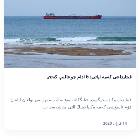
قىتايداعى كەمە اپاتى: 6 ادام جوعالىپ كەتتٸ
قىتايدىڭ وڭتٷستٸگٸندە «نانگكا» تايفۋنىنىڭ ەسەرٸنەن بولعان اپاتتان
قۇم تاسۋشى كەمە ەكيپاجىنىڭ التى مٷشەسٸ ٸ...
14 قازان 2020