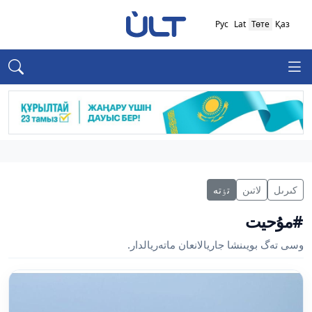
Рус
Lat
Төте
Қаз
كىرىل
لاتىن
تٶتە
#مۇحيت
وسى تەگ بويىنشا جاريالانعان ماتەريالدار.