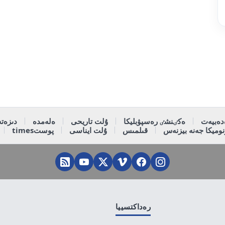
دەبيەت
ەكٸنشٸ رەسپۋبليكا
ۇلت تاريحى
ەلەمدە
دىزەتە
وميكا جەنە بيزنەس
قىلمىس
ۇلت ايناسى
پوستtimes
رەداكتسييا