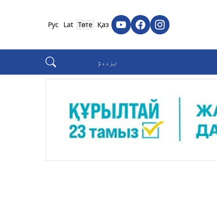
Рус
Lat
Төте
Қаз