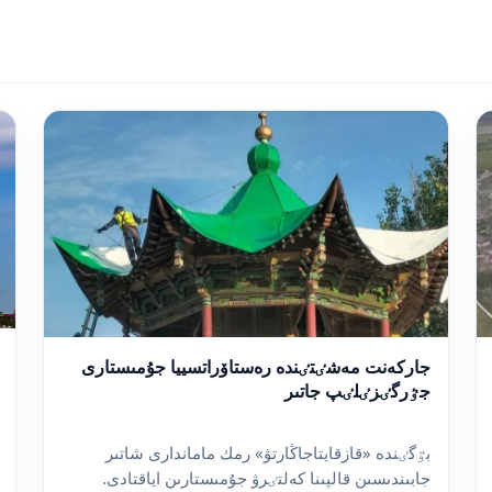
جاركەنت مەشٸتٸندە رەستاۆراتسييا جۇمىستارى
جٷرگٸزٸلٸپ جاتىر
بٷگٸندە «قازقايتاجاڭارتۋ» رمك ماماندارى شاتىر
جابىندىسىن قالپىنا كەلتٸرۋ جۇمىستارىن اياقتادى.