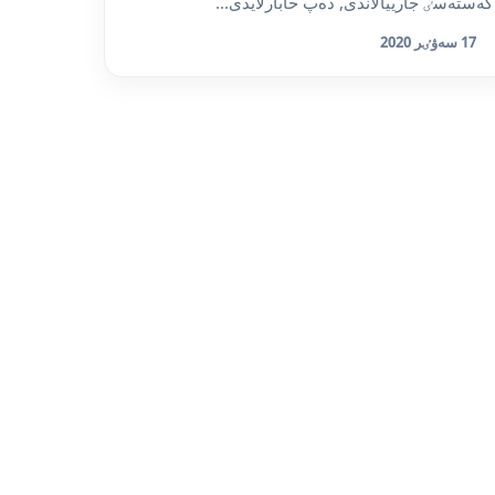
كەستەسٸ جارييالاندى, دەپ حابارلايدى...
17 سەۋٸر 2020