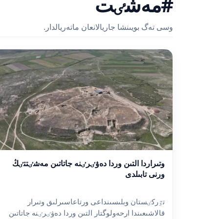
#مەشٸت
وسى تەگ بويىنشا جاريالانعان ماتەريالدار.
وتىراردا التىن وردا دەۋٸرٸنە جاتاتىن مەشٸتتٸڭ
ورنى تابىلدى
تٷركٸستان وبلىسىنداعى ورتاعاسىرلىق وتىرار
قالاشىعىندا ارحەولوگتار التىن وردا دەۋٸرٸنە جاتاتىن