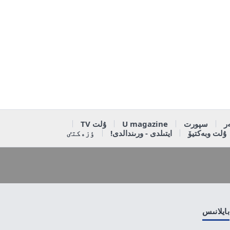
ر
سپورت
U magazine
ۇلت TV
ۇلت وبەكتيۆ
ايتىلدى - ورىندالدى!
ٶزەكتٸ
بايلانىس