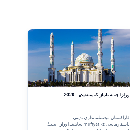
ورازا جەنە ناماز كەستەسٸ – 2020
قازاقستان مۇسىلماندارى دٸني
باسقارماسى muftyat.kz سايتىندا ورازا ايىنىڭ