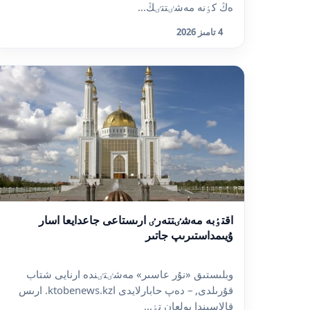
ەڭ كٶنە مەشٸتتٸڭ...
4 تامىز 2026
اقتٶبە مەشٸتتەرٸ ارىستاعى جاعدايعا اسار
ۇيىمداستىرىپ جاتىر
وبلىستىق «نۇر عاسىر» مەشٸتٸندە ارنايى شتاب
قۇرىلدى, – دەپ حابارلايدى اktobenews.kz. ارىس
قالاسىندا بولعان تٶ...