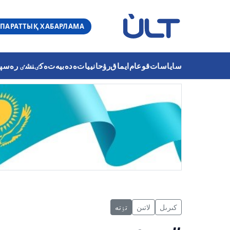
ПАРАТТЫҚ ХАБАРЛАМА
ساياسات
قوعام
ايماق
رۋحانييات
ەدەبيەت
ەكٸنشٸ رەسپۋب
كىرىل
لاتىن
تٶتە