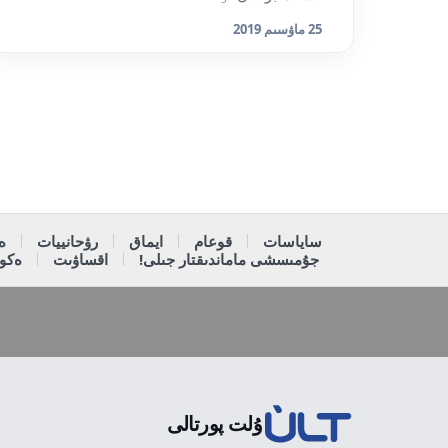
25 ماۋسىم 2019
ساياسات
قوعام
ايماق
رۋحانييات
ە
جۇمىسشى ماماندىقتار جىلى!
اقساۋىت
ەكون
ۇلت پورتالى