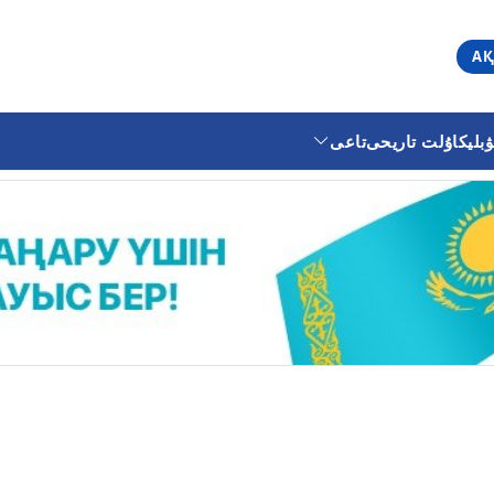
АҚ
ليكا
ۇلت تاريحى
تاعى