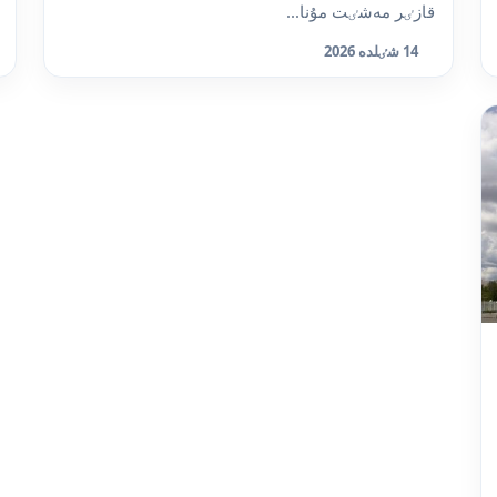
قازٸر مەشٸت مۇنا...
14 شٸلدە 2026