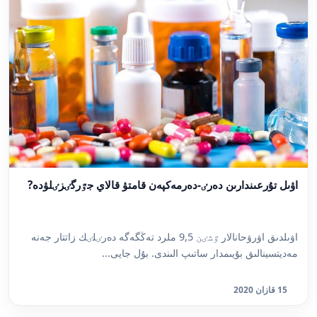
اۋىل تۇرعىندارىن دەرٸ-دەرمەكپەن قامتۋ قالاي جٷرگٸزٸلۋدە?
اۋىلدىق اۋرۋحانالار ٷشٸن 9,5 ملرد تەڭگەگە دەرٸلٸك زاتتار جەنە
مەديتسينالىق بۇيىمدار ساتىپ الىندى. بۇل جايى...
15 قازان 2020