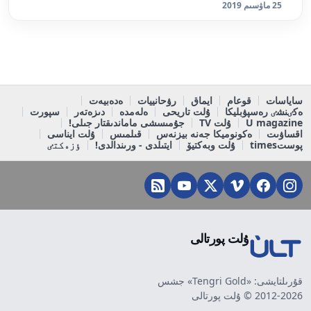
25 ماۋسىم 2019
ساياسات
قوعام
ايماق
رۋحانييات
ەدەبيەت
ەكٸنشٸ رەسپۋبليكا
ۇلت تاريحى
ەلەمدە
دىزەتەر
سپورت
U magazine
ۇلت TV
جۇمىسشى ماماندىقتار جىلى!
اقساۋىت
ەكونوميكا جەنە بيزنەس
قىلمىس
ۇلت ايناسى
پوستtimes
ۇلت وبەكتيۆ
ايتىلدى - ورىندالدى!
ٶزەكتٸ
ۇلت پورتالى
قۇرىلتايشى: «Tengri Gold» جشس
2012-2026 © ۇلت پورتالى