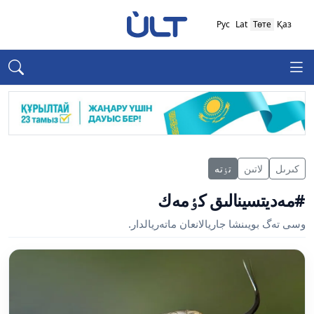
Рус
Lat
Төте
Қаз
كىرىل
لاتىن
تٶتە
#مەديتسينالىق كٶمەك
وسى تەگ بويىنشا جاريالانعان ماتەريالدار.