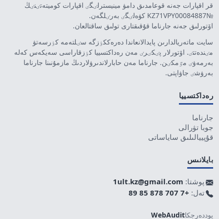
قر اقپارات جەنە قوعامدىق دامۋ مينيسترلٸگٸ اقپارات كوميتەتٸنٸڭ
№KZ71VPY00084887 كۋەلٸگٸ بەرٸلگەن.
اۆتورلىق جەنە جارناما قۇقىقتارى تولىق ساقتالعان.
سايت ماتەريالدارىن پايدالانعاندا دەرەككٶزگە سٸلتەمە كٶرسەتۋ
مٸندەتتٸ. اۆتورلار پٸكٸرٸ مەن رەداكتسييا كٶزقاراسى سەيكەس كەلە
بەرمەۋٸ مٷمكٸن. جارناما مەن حابارلاندىرۋلاردىڭ مازمۇنىنا جارناما
بەرۋشٸ جاۋاپتى.
رەداكتسييا
جارناما
جوبا تۋرالى
قۇپييالىلىق ساياساتى
بايلانىس
پوشتا:
1ult.kz@gmail.com
تەل:
+7 707 878 85 89
پوددەرجكا
WebAudit