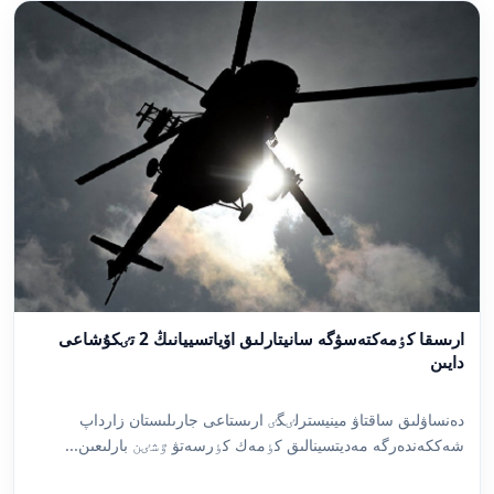
ارىسقا كٶمەكتەسۋگە سانيتارلىق اۆياتسييانىڭ 2 تٸكۇشاعى
دايىن
دەنساۋلىق ساقتاۋ مينيسترلٸگٸ ارىستاعى جارىلىستان زارداپ
شەككەندەرگە مەديتسينالىق كٶمەك كٶرسەتۋ ٷشٸن بارلىعىن...