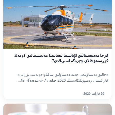
قر-دا مەديتسينالىق اۆياتسييا نىسانىندا مەديتسينالىق كٶمەك
كٶرسەتۋ قالاي جٷزەگە اسىرىلادى?
«حالىق دەنساۋلىعى جەنە دەنساۋلىق ساقتاۋ جٷيەسٸ تۋرالى»
قازاقستان رەسپۋبليكاسىنىڭ 2020 جىلعى 7 شٸلدەدەگٸ №...
20 قاراشا 2020