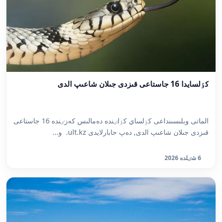
كٶلسايدا 16 جاستاعى قىزدى جىلان شاعىپ الدى
الماتى وبلىسىنداعى كٶلساي كٶلٸندە دەمالىس كەزٸندە 16 جاستاعى
قىزدى جىلان شاعىپ الدى, دەپ حابارلايدى ult.kz. و...
6 شٸلدە 2026