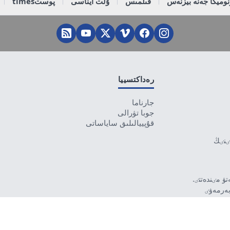
وميكا جەنە بيزنەس
قىلمىس
ۇلت ايناسى
پوستtimes
رەداكتسييا
جارناما
جوبا تۋرالى
قۇپييالىلىق ساياساتى
تٸنٸڭ
ۋ مٸندەتتٸ.
بەرمەۋٸ
رۋشٸ جاۋاپتى.