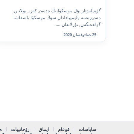
گۋميلەۆتار بۇل موسكۆانىڭ ەدەمٸ كەزٸ بولاتىن.
ەسٸرەسە وليمپيادادان سوڭ موسكۆا باسقاشا
گٷلدەنگەن, نۇرلانعان…...
25 جەلتوقسان 2020
ساياسات
قوعام
ايماق
رۋحانييات
ە