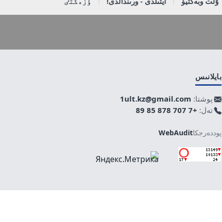
ۇلت وبەكتيۆ
ايتىلدى - ورىندالدى!
ٶزەكتٸ
بايلانىس
پوشتا:
1ult.kz@gmail.com
تەل:
+7 707 878 85 89
پوددەرجكا
WebAudit