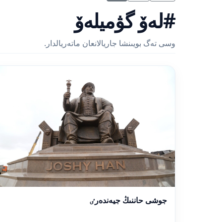
#لەۆ گۋميلەۆ
وسى تەگ بويىنشا جاريالانعان ماتەريالدار.
جوشى حاننىڭ جيەندەرٸ