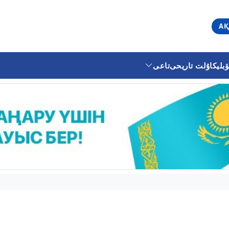
АҚ
ليكا
ۇلت تاريحى
تاعى