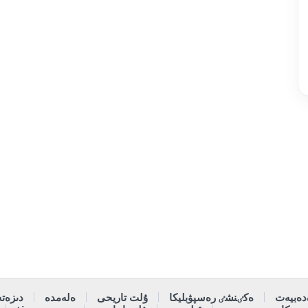
دەبيەت
ەكٸنشٸ رەسپۋبليكا
ۇلت تاريحى
ەلەمدە
دىزەتە