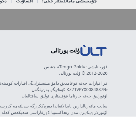
جۇمىسشى ماماندىقتار جىلى!
اقساۋىت
ەكون
ۇلت پورتالى
قۇرىلتايشى: «Tengri Gold» جشس
2012-2026 © ۇلت پورتالى
قر اقپارات جەنە قوعامدىق دامۋ مينيسترلٸگٸ اقپارات كوميتە
№KZ71VPY00084887 كۋەلٸگٸ بەرٸلگەن.
اۆتورلىق جەنە جارناما قۇقىقتارى تولىق ساقتالعان.
سايت ماتەريالدارىن پايدالانعاندا دەرەككٶزگە سٸلتەمە كٶرسەت
اۆتورلار پٸكٸرٸ مەن رەداكتسييا كٶزقاراسى سەيكەس كەلە 
مٷمكٸن. جارناما مەن حابارلاندىرۋلاردىڭ مازمۇنىنا جارناما بە