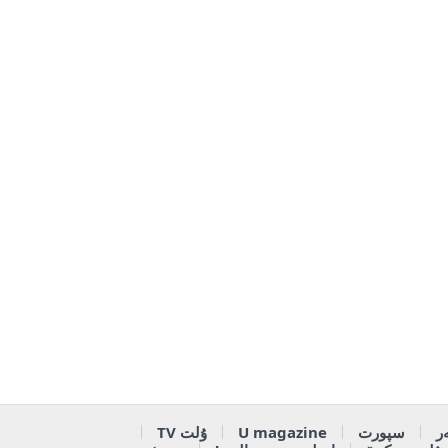
ر
سپورت
U magazine
ۇلت TV