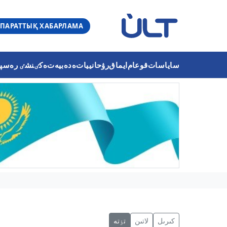
ПАРАТТЫҚ ХАБАРЛАМА
ساياسات
قوعام
ايماق
رۋحانييات
ەدەبيەت
ەكٸنشٸ رەسپۋب
كىرىل
لاتىن
تٶتە