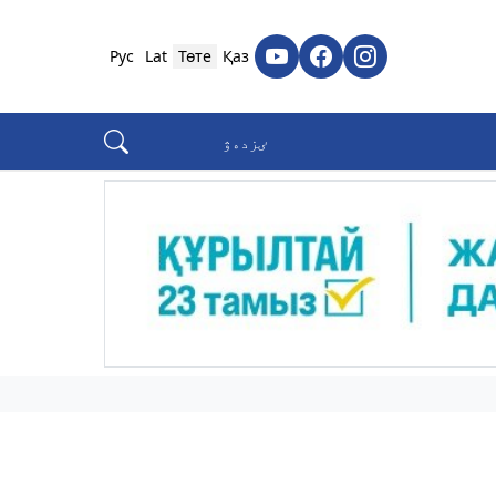
Рус
Lat
Төте
Қаз