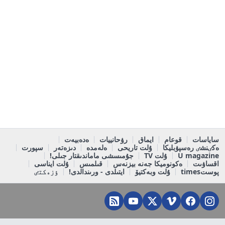
ساياسات
قوعام
ايماق
رۋحانييات
ەدەبيەت
ەكٸنشٸ رەسپۋبليكا
ۇلت تاريحى
ەلەمدە
دىزەتەر
سپورت
U magazine
ۇلت TV
جۇمىسشى ماماندىقتار جىلى!
اقساۋىت
ەكونوميكا جەنە بيزنەس
قىلمىس
ۇلت ايناسى
پوستtimes
ۇلت وبەكتيۆ
ايتىلدى - ورىندالدى!
ٶزەكتٸ