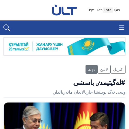
Рус
Lat
Төте
Қаз
كىرىل
لاتىن
تٶتە
#لەگيتيمدٸ باسشى
وسى تەگ بويىنشا جاريالانعان ماتەريالدار.