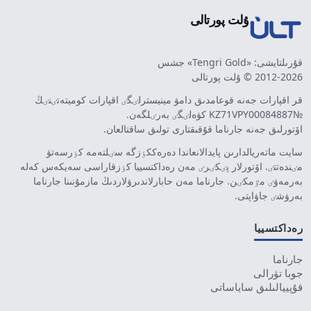
ۇلت پورتالى
قۇرىلتايشى: «Tengri Gold» جشس
2012-2026 © ۇلت پورتالى
قر اقپارات جەنە قوعامدىق دامۋ مينيسترلٸگٸ اقپارات كوميتەتٸنٸڭ
№KZ71VPY00084887 كۋەلٸگٸ بەرٸلگەن.
اۆتورلىق جەنە جارناما قۇقىقتارى تولىق ساقتالعان.
سايت ماتەريالدارىن پايدالانعاندا دەرەككٶزگە سٸلتەمە كٶرسەتۋ
مٸندەتتٸ. اۆتورلار پٸكٸرٸ مەن رەداكتسييا كٶزقاراسى سەيكەس كەلە
بەرمەۋٸ مٷمكٸن. جارناما مەن حابارلاندىرۋلاردىڭ مازمۇنىنا جارناما
بەرۋشٸ جاۋاپتى.
رەداكتسييا
جارناما
جوبا تۋرالى
قۇپييالىلىق ساياساتى