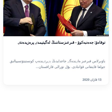
توقاەۆ: جەەنبەكوۆ - قىرعىزستاننىڭ لەگيتيمدٸ پرەزيدەنتٸ
باۋىرلاس قىرعىز ەلٸندەگٸ جاعدايدىڭ بٸرتٸندەپ كونستيتۋتسييالىق
جولعا قايتقانى قۋانتادى. بۇل تۋرالى قازاقستان...
13 قازان 2020