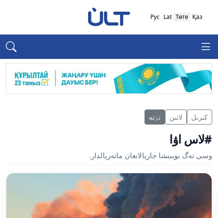
Рус
Lat
Төте
Қаз
كىرىل
لاتىن
تٶتە
#لاس اۋا
وسى تەگ بويىنشا جاريالانعان ماتەريالدار.