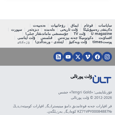
ساياسات
قوعام
ايماق
رۋحانييات
ەدەبيەت
ەكٸنشٸ رەسپۋبليكا
ۇلت تاريحى
ەلەمدە
دىزەتەر
سپورت
U magazine
ۇلت TV
جۇمىسشى ماماندىقتار جىلى!
اقساۋىت
ەكونوميكا جەنە بيزنەس
قىلمىس
ۇلت ايناسى
پوستtimes
ۇلت وبەكتيۆ
ايتىلدى - ورىندالدى!
ٶزەكتٸ
ۇلت پورتالى
قۇرىلتايشى: «Tengri Gold» جشس
2012-2026 © ۇلت پورتالى
قر اقپارات جەنە قوعامدىق دامۋ مينيسترلٸگٸ اقپارات كوميتەتٸنٸڭ
№KZ71VPY00084887 كۋەلٸگٸ بەرٸلگەن.