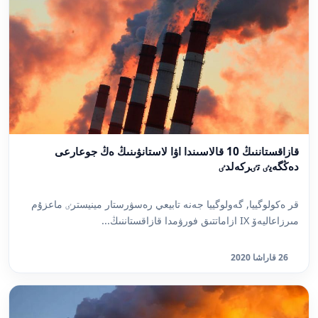
قازاقستاننىڭ 10 قالاسىندا اۋا لاستانۋىنىڭ ەڭ جوعارعى
دەڭگەيٸ تٸركەلدٸ
قر ەكولوگييا, گەولوگييا جەنە تابيعي رەسۋرستار مينيسترٸ ماعزۇم
مىرزاعاليەۆ IX ازاماتتىق فورۋمدا قازاقستاننىڭ...
26 قاراشا 2020