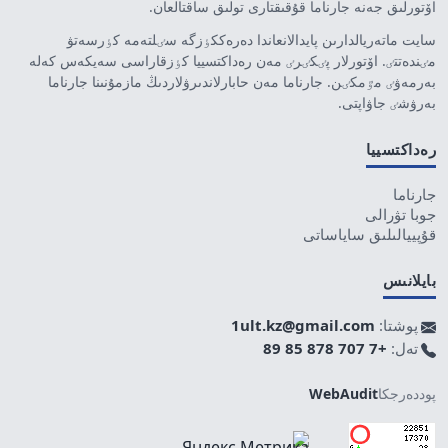
اۆتورلىق جەنە جارناما قۇقىقتارى تولىق ساقتالعان.
سايت ماتەريالدارىن پايدالانعاندا دەرەككٶزگە سٸلتەمە كٶرسەتۋ
مٸندەتتٸ. اۆتورلار پٸكٸرٸ مەن رەداكتسييا كٶزقاراسى سەيكەس كەلە
بەرمەۋٸ مٷمكٸن. جارناما مەن حابارلاندىرۋلاردىڭ مازمۇنىنا جارناما
بەرۋشٸ جاۋاپتى.
رەداكتسييا
جارناما
جوبا تۋرالى
قۇپييالىلىق ساياساتى
بايلانىس
پوشتا:
1ult.kz@gmail.com
تەل:
+7 707 878 85 89
پوددەرجكا
WebAudit