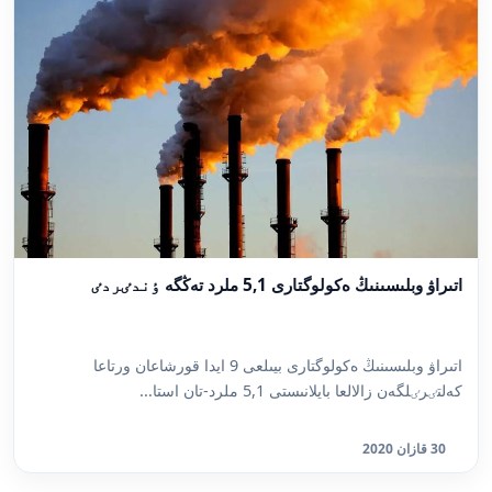
اتىراۋ وبلىسىنىڭ ەكولوگتارى 5,1 ملرد تەڭگە ٶندٸردٸ
اتىراۋ وبلىسىنىڭ ەكولوگتارى بيىلعى 9 ايدا قورشاعان ورتاعا
كەلتٸرٸلگەن زالالعا بايلانىستى 5,1 ملرد-تان استا...
30 قازان 2020