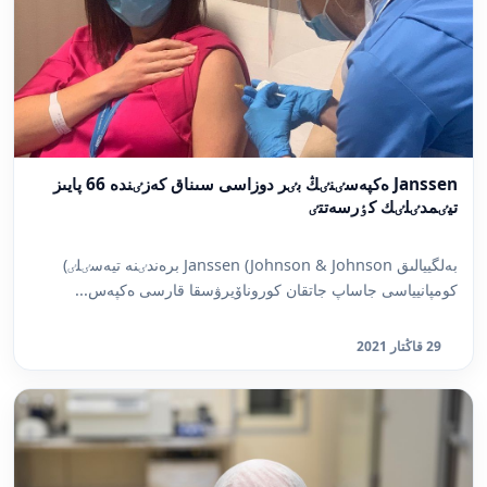
Janssen ەكپەسٸنٸڭ بٸر دوزاسى سىناق كەزٸندە 66 پايىز
تيٸمدٸلٸك كٶرسەتتٸ
بەلگييالىق Janssen (Johnson & Johnson برەندٸنە تيەسٸلٸ)
كومپانيياسى جاساپ جاتقان كوروناۆيرۋسقا قارسى ەكپەس...
29 قاڭتار 2021