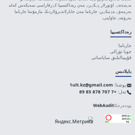
مٸندەتتٸ. اۆتورلار پٸكٸرٸ مەن رەداكتسييا كٶزقاراسى سەيكەس كەلە
بەرمەۋٸ مٷمكٸن. جارناما مەن حابارلاندىرۋلاردىڭ مازمۇنىنا جارناما
بەرۋشٸ جاۋاپتى.
رەداكتسييا
جارناما
جوبا تۋرالى
قۇپييالىلىق ساياساتى
بايلانىس
پوشتا:
1ult.kz@gmail.com
تەل:
+7 707 878 85 89
پوددەرجكا
WebAudit