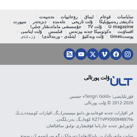
ساياسات
قوعام
ايماق
رۋحانييات
ەدەبيەت
ەكٸنشٸ رەسپۋبليكا
ۇلت تاريحى
ەلەمدە
دىزەتەر
سپورت
U magazine
ۇلت TV
جۇمىسشى ماماندىقتار جىلى!
اقساۋىت
ەكونوميكا جەنە بيزنەس
قىلمىس
ۇلت ايناسى
پوستtimes
ۇلت وبەكتيۆ
ايتىلدى - ورىندالدى!
ٶزەكتٸ
ۇلت پورتالى
قۇرىلتايشى: «Tengri Gold» جشس
2012-2026 © ۇلت پورتالى
قر اقپارات جەنە قوعامدىق دامۋ مينيسترلٸگٸ اقپارات كوميتەتٸنٸڭ
№KZ71VPY00084887 كۋەلٸگٸ بەرٸلگەن.
اۆتورلىق جەنە جارناما قۇقىقتارى تولىق ساقتالعان.
سايت ماتەريالدارىن پايدالانعاندا دەرەككٶزگە سٸلتەمە كٶرسەتۋ