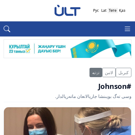
Рус
Lat
Төте
Қаз
كىرىل
لاتىن
تٶتە
#Johnson
وسى تەگ بويىنشا جاريالانعان ماتەريالدار.