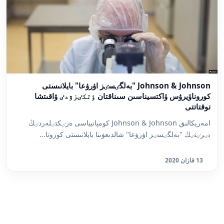
Johnson & Johnson "بەلگٸسٸز اۋرۋعا" بايلانىستى
كوروناۆيرۋس ۆاكتسيناسىن سىناقتان ٶتكٸزۋدٸ ۋاقىتشا
توقتاتتى
امەريكالىق Johnson & Johnson كومپانيياسى ەرٸكتٸلەردٸڭ
بٸرٸنٸڭ "بەلگٸسٸز اۋرۋعا" شالدىعۋىنا بايلانىستى كورونا...
13 قازان 2020