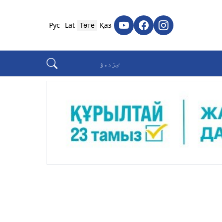
Рус
Lat
Төте
Қаз