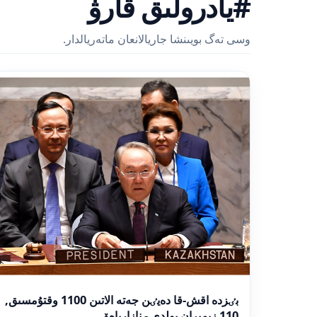
#يادرولىق قارۋ
وسى تەگ بويىنشا جاريالانعان ماتەريالدار.
بٸزدە اقش-قا دەيٸن جەتە الاتىن 1100 وقتۇمسىق,
110 زىمىران بولدى - نازارباەۆ