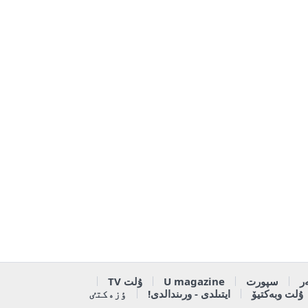
ر
سپورت
U magazine
ۇلت TV
ۇلت وبەكتيۆ
ايتىلدى - ورىندالدى!
ٶزەكتٸ