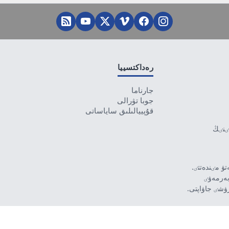
رەداكتسييا
جارناما
جوبا تۋرالى
قۇپييالىلىق ساياساتى
تٸنٸڭ
ۋ مٸندەتتٸ.
بەرمەۋٸ
رۋشٸ جاۋاپتى.