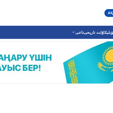
АҚ
ليكا
ۇلت تاريحى
تاعى