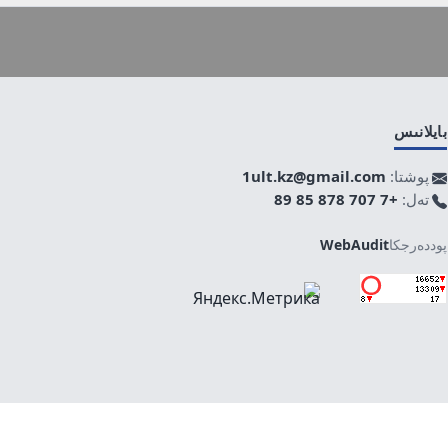
بايلانىس
پوشتا:
1ult.kz@gmail.com
تەل:
+7 707 878 85 89
پوددەرجكا
WebAudit
جوعارى