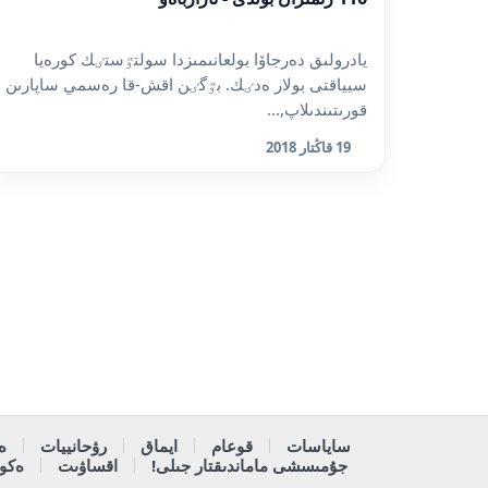
يادرولىق دەرجاۆا بولعانىمىزدا سولتٷستٸك كورەيا
سيياقتى بولار ەدٸك. بٷگٸن اقش-قا رەسمي ساپارىن
قورىتىندىلاپ,...
19 قاڭتار 2018
ساياسات
قوعام
ايماق
رۋحانييات
ە
جۇمىسشى ماماندىقتار جىلى!
اقساۋىت
ەكون