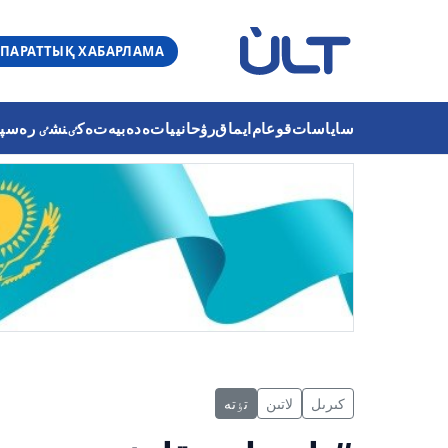
ПАРАТТЫҚ ХАБАРЛАМА
ساياسات
قوعام
ايماق
رۋحانييات
ەدەبيەت
ەكٸنشٸ رەسپۋب
كىرىل
لاتىن
تٶتە