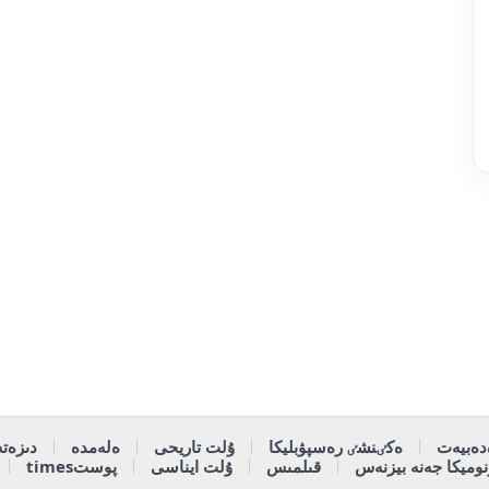
دەبيەت
ەكٸنشٸ رەسپۋبليكا
ۇلت تاريحى
ەلەمدە
دىزەتە
وميكا جەنە بيزنەس
قىلمىس
ۇلت ايناسى
پوستtimes