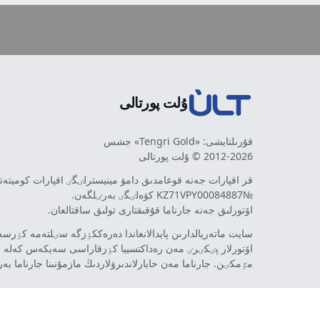
ۇلت پورتالى
قۇرىلتايشى: «Tengri Gold» جشس
2012-2026 © ۇلت پورتالى
قر اقپارات جەنە قوعامدىق دامۋ مينيسترلٸگٸ اقپارات كوميتە
№KZ71VPY00084887 كۋەلٸگٸ بەرٸلگەن.
اۆتورلىق جەنە جارناما قۇقىقتارى تولىق ساقتالعان.
سايت ماتەريالدارىن پايدالانعاندا دەرەككٶزگە سٸلتەمە كٶرسەت
اۆتورلار پٸكٸرٸ مەن رەداكتسييا كٶزقاراسى سەيكەس كەلە 
مٷمكٸن. جارناما مەن حابارلاندىرۋلاردىڭ مازمۇنىنا جارناما بە
تەۋەلسٸز ينتەرنەت-باسىلىم - ult.kz