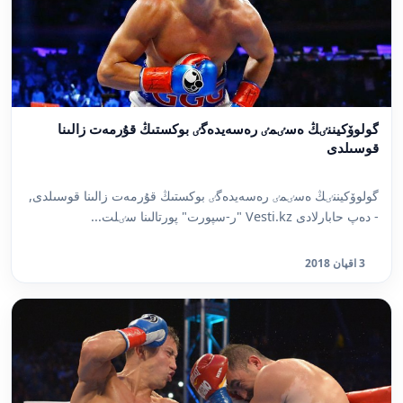
گولوۆكيننٸڭ ەسٸمٸ رەسەيدەگٸ بوكستىڭ قۇرمەت زالىنا
قوسىلدى
گولوۆكيننٸڭ ەسٸمٸ رەسەيدەگٸ بوكستىڭ قۇرمەت زالىنا قوسىلدى,
- دەپ حابارلادى Vesti.kz "ر-سپورت" پورتالىنا سٸلت...
3 اقپان 2018