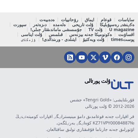
ساياسات
قوعام
ايماق
رۋحانييات
ەدەبيەت
ەكٸنشٸ رەسپۋبليكا
ۇلت تاريحى
ەلەمدە
دىزەتەر
سپورت
U magazine
ۇلت TV
جۇمىسشى ماماندىقتار جىلى!
اقساۋىت
ەكونوميكا جەنە بيزنەس
قىلمىس
ۇلت ايناسى
پوستtimes
ۇلت وبەكتيۆ
ايتىلدى - ورىندالدى!
ٶزەكتٸ
ۇلت پورتالى
قۇرىلتايشى: «Tengri Gold» جشس
2012-2026 © ۇلت پورتالى
قر اقپارات جەنە قوعامدىق دامۋ مينيسترلٸگٸ اقپارات كوميتەتٸنٸڭ
№KZ71VPY00084887 كۋەلٸگٸ بەرٸلگەن.
اۆتورلىق جەنە جارناما قۇقىقتارى تولىق ساقتالعان.