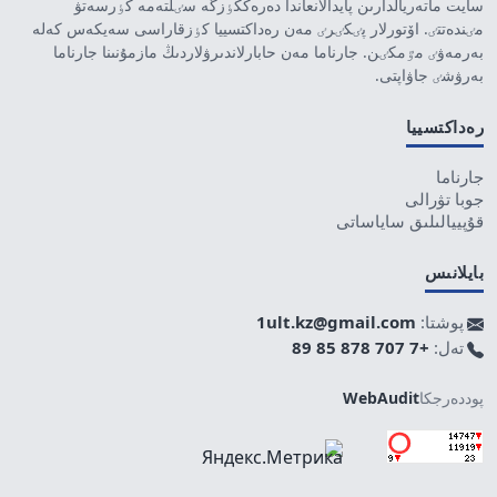
سايت ماتەريالدارىن پايدالانعاندا دەرەككٶزگە سٸلتەمە كٶرسەتۋ
مٸندەتتٸ. اۆتورلار پٸكٸرٸ مەن رەداكتسييا كٶزقاراسى سەيكەس كەلە
بەرمەۋٸ مٷمكٸن. جارناما مەن حابارلاندىرۋلاردىڭ مازمۇنىنا جارناما
بەرۋشٸ جاۋاپتى.
رەداكتسييا
جارناما
جوبا تۋرالى
قۇپييالىلىق ساياساتى
بايلانىس
پوشتا:
1ult.kz@gmail.com
تەل:
+7 707 878 85 89
پوددەرجكا
WebAudit