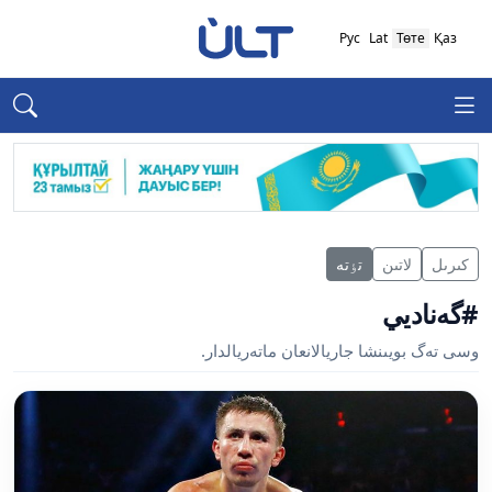
Рус
Lat
Төте
Қаз
كىرىل
لاتىن
تٶتە
#گەناديي
وسى تەگ بويىنشا جاريالانعان ماتەريالدار.