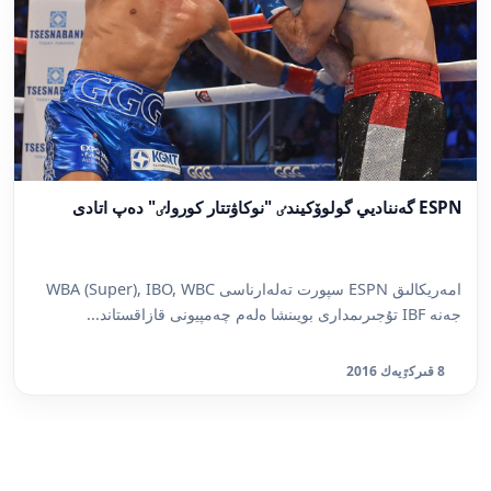
ESPN گەنناديي گولوۆكيندٸ "نوكاۋتتار كورولٸ" دەپ اتادى
امەريكالىق ESPN سپورت تەلەارناسى WBA (Super), IBO, WBC
جەنە IBF تۇجىرىمدارى بويىنشا ەلەم چەمپيونى قازاقستاند...
8 قىركٷيەك 2016