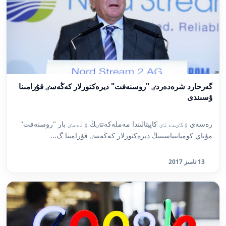
گەرحارد شرەدەردٸ "روسنەفت" ديرەكتورلار كەڭەسٸ قۇرامىنا
ۇسىندى
رەسەي ٷكٸمەتٸ كاپيتالىندا مەملەكەتتٸڭ ٷلەسٸ بار "روسنەفت"
مۇناي كومپانيياسىنىڭ ديرەكتورلار كەڭەسٸ قۇرامىنا گ...
13 تامىز 2017