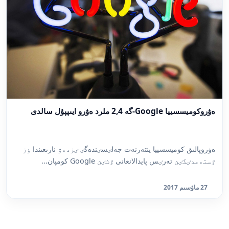
ەۋروكوميسسييا Google-گە 2,4 ملرد ەۋرو ايىپپۇل سالدى
ەۋروپالىق كوميسسييا ينتەرنەت جەلٸسٸندەگٸ ٸزدەۋ نارىعىندا ٶز
ٷستەمدٸگٸن تەرٸس پايدالانعانى ٷشٸن Google كومپان...
27 ماۋسىم 2017