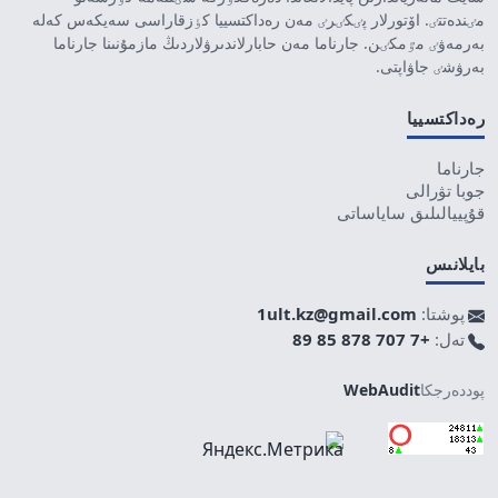
مٸندەتتٸ. اۆتورلار پٸكٸرٸ مەن رەداكتسييا كٶزقاراسى سەيكەس كەلە
بەرمەۋٸ مٷمكٸن. جارناما مەن حابارلاندىرۋلاردىڭ مازمۇنىنا جارناما
بەرۋشٸ جاۋاپتى.
رەداكتسييا
جارناما
جوبا تۋرالى
قۇپييالىلىق ساياساتى
بايلانىس
پوشتا:
1ult.kz@gmail.com
تەل:
+7 707 878 85 89
پوددەرجكا
WebAudit