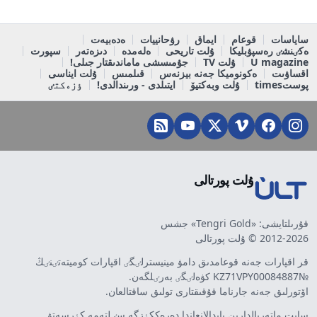
ساياسات
قوعام
ايماق
رۋحانييات
ەدەبيەت
ەكٸنشٸ رەسپۋبليكا
ۇلت تاريحى
ەلەمدە
دىزەتەر
سپورت
U magazine
ۇلت TV
جۇمىسشى ماماندىقتار جىلى!
اقساۋىت
ەكونوميكا جەنە بيزنەس
قىلمىس
ۇلت ايناسى
پوستtimes
ۇلت وبەكتيۆ
ايتىلدى - ورىندالدى!
ٶزەكتٸ
ۇلت پورتالى
قۇرىلتايشى: «Tengri Gold» جشس
2012-2026 © ۇلت پورتالى
قر اقپارات جەنە قوعامدىق دامۋ مينيسترلٸگٸ اقپارات كوميتەتٸنٸڭ
№KZ71VPY00084887 كۋەلٸگٸ بەرٸلگەن.
اۆتورلىق جەنە جارناما قۇقىقتارى تولىق ساقتالعان.
سايت ماتەريالدارىن پايدالانعاندا دەرەككٶزگە سٸلتەمە كٶرسەتۋ