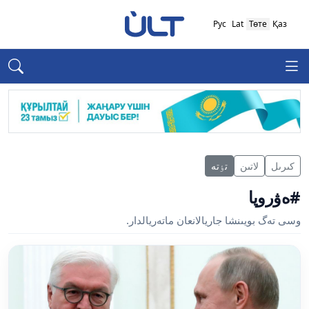
Рус
Lat
Төте
Қаз
كىرىل
لاتىن
تٶتە
#ەۋروپا
وسى تەگ بويىنشا جاريالانعان ماتەريالدار.