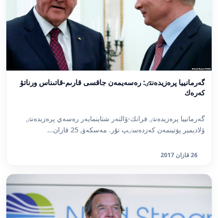
گەرمانييا پرەزيدەنتٸ: رەسەيمەن جاقسى قارىم-قاتىناس ورناتۋ
كەرەك
گەرمانييا پرەزيدەنتٸ فرانك-ۆالتەر شتاينمايەر رەسەي پرەزيدەنتٸ
ۆلاديمير پۋتينمەن كەزدەسٸپ تۇر. مەسكەۋ, 25 قازان...
26 قازان 2017