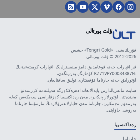
ۇلت پورتالى
قۇرىلتايشى: «Tengri Gold» جشس
2012-2026 © ۇلت پورتالى
قر اقپارات جەنە قوعامدىق دامۋ مينيسترلٸگٸ اقپارات كوميتەتٸنٸڭ
№KZ71VPY00084887 كۋەلٸگٸ بەرٸلگەن.
اۆتورلىق جەنە جارناما قۇقىقتارى تولىق ساقتالعان.
سايت ماتەريالدارىن پايدالانعاندا دەرەككٶزگە سٸلتەمە كٶرسەتۋ
مٸندەتتٸ. اۆتورلار پٸكٸرٸ مەن رەداكتسييا كٶزقاراسى سەيكەس كەلە
بەرمەۋٸ مٷمكٸن. جارناما مەن حابارلاندىرۋلاردىڭ مازمۇنىنا جارناما
بەرۋشٸ جاۋاپتى.
رەداكتسييا
جارناما