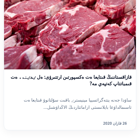
قازاقستاننىڭ قىتايعا ەت ەكسپورتىن ارتتىرۋى: ەل ٸشٸندە ەت
قىمباتتاپ كەتپەي مە?
ساۋدا جەنە ينتەگراتسييا مينيسترٸ باقىت سۇلتانوۆ قىتايعا ەت
تاسىمالداۋعا بايلانىستى ازاماتتاردىڭ الاڭداۋشىل...
26 قازان 2020