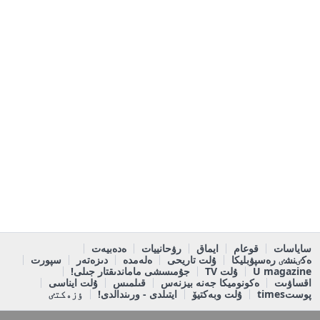
ساياسات
قوعام
ايماق
رۋحانييات
ەدەبيەت
ەكٸنشٸ رەسپۋبليكا
ۇلت تاريحى
ەلەمدە
دىزەتەر
سپورت
U magazine
ۇلت TV
جۇمىسشى ماماندىقتار جىلى!
اقساۋىت
ەكونوميكا جەنە بيزنەس
قىلمىس
ۇلت ايناسى
پوستtimes
ۇلت وبەكتيۆ
ايتىلدى - ورىندالدى!
ٶزەكتٸ