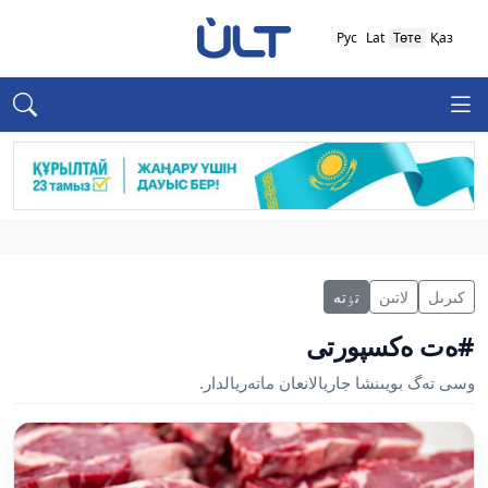
Рус
Lat
Төте
Қаз
كىرىل
لاتىن
تٶتە
#ەت ەكسپورتى
وسى تەگ بويىنشا جاريالانعان ماتەريالدار.