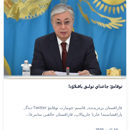
توقاەۆ: جاعداي تولىق باقىلاۋدا
قازاقستان پرەزيدەنتٸ قاسىم-جومارت توقاەۆ Twitter-دەگٸ
پاراقشاسىندا جازبا جارييالاپ, قازاقستان حالقىن سابىرعا...
14 ناۋرىز 2020