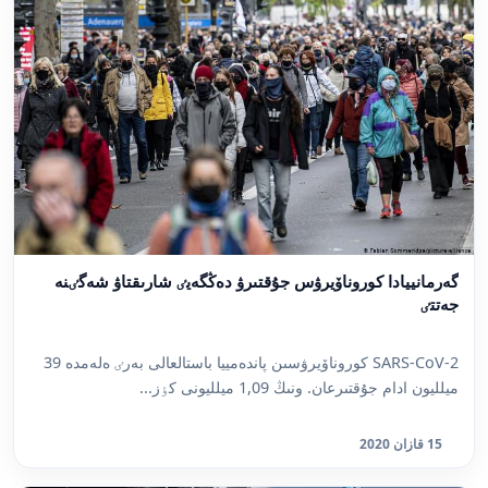
گەرمانييادا كوروناۆيرۋس جۇقتىرۋ دەڭگەيٸ شارىقتاۋ شەگٸنە
جەتتٸ
SARS-CoV-2 كوروناۆيرۋسىن پاندەمييا باستالعالى بەرٸ ەلەمدە 39
ميلليون ادام جۇقتىرعان. ونىڭ 1,09 ميلليونى كٶز...
15 قازان 2020