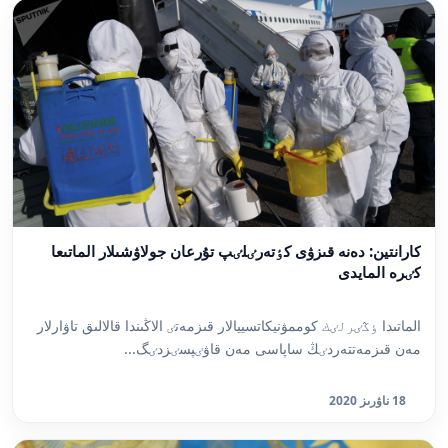
كارانتين: دەنە قىزۋى كٶتەرٸلٸپ تۇرعان جولاۋشىلار الماتىعا
كٸرە المايدى
الماتىدا ٶڭٸرلٸك كوممۋنيكاتسييالار قىزمەتٸ الاڭىندا قالالىق تاۋارلار
مەن قىزمەتتەردٸڭ ساپاسى مەن قاۋٸپسٸزدٸگ...
18 ناۋرىز 2020