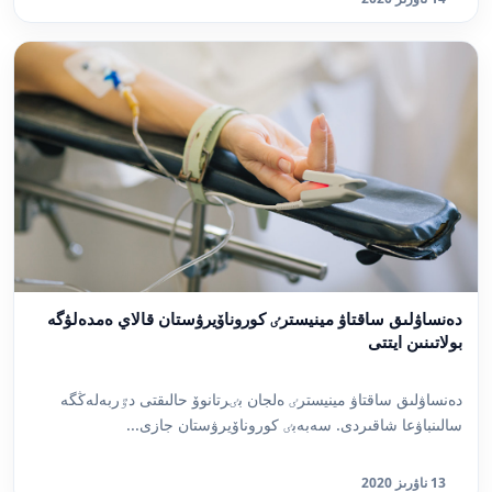
دەنساۋلىق ساقتاۋ مينيسترٸ كوروناۆيرۋستان قالاي ەمدەلۋگە
بولاتىنىن ايتتى
دەنساۋلىق ساقتاۋ مينيسترٸ ەلجان بٸرتانوۆ حالىقتى دٷربەلەڭگە
سالىنباۋعا شاقىردى. سەبەبٸ كوروناۆيرۋستان جازى...
13 ناۋرىز 2020