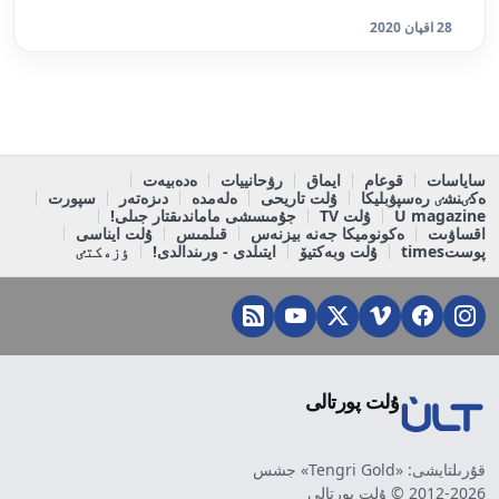
28 اقپان 2020
ساياسات
قوعام
ايماق
رۋحانييات
ەدەبيەت
ەكٸنشٸ رەسپۋبليكا
ۇلت تاريحى
ەلەمدە
دىزەتەر
سپورت
U magazine
ۇلت TV
جۇمىسشى ماماندىقتار جىلى!
اقساۋىت
ەكونوميكا جەنە بيزنەس
قىلمىس
ۇلت ايناسى
پوستtimes
ۇلت وبەكتيۆ
ايتىلدى - ورىندالدى!
ٶزەكتٸ
ۇلت پورتالى
قۇرىلتايشى: «Tengri Gold» جشس
2012-2026 © ۇلت پورتالى