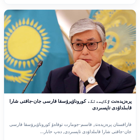
پرەزيدەنت ٷكٸمەتكە كوروناۆيرۋسقا قارسى جان-جاقتى شارا
قابىلداۋدى تاپسىردى
قازاقستان پرەزيدەنتٸ قاسىم-جومارت توقاەۆ كوروناۆيرۋسقا قارسى
جان-جاقتى شارا قابىلداۋدى تاپسىردى, دەپ حابار...