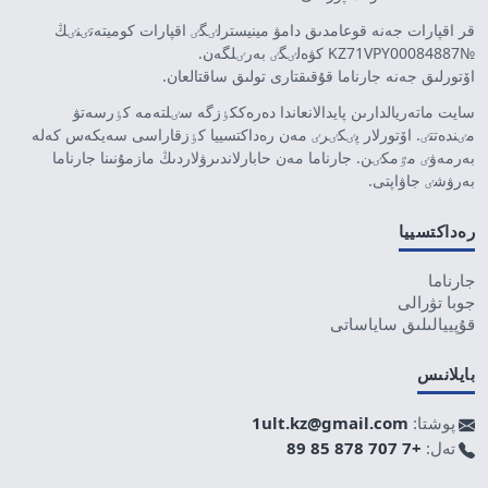
قر اقپارات جەنە قوعامدىق دامۋ مينيسترلٸگٸ اقپارات كوميتەتٸنٸڭ
№KZ71VPY00084887 كۋەلٸگٸ بەرٸلگەن.
اۆتورلىق جەنە جارناما قۇقىقتارى تولىق ساقتالعان.
سايت ماتەريالدارىن پايدالانعاندا دەرەككٶزگە سٸلتەمە كٶرسەتۋ
مٸندەتتٸ. اۆتورلار پٸكٸرٸ مەن رەداكتسييا كٶزقاراسى سەيكەس كەلە
بەرمەۋٸ مٷمكٸن. جارناما مەن حابارلاندىرۋلاردىڭ مازمۇنىنا جارناما
بەرۋشٸ جاۋاپتى.
رەداكتسييا
جارناما
جوبا تۋرالى
قۇپييالىلىق ساياساتى
بايلانىس
پوشتا:
1ult.kz@gmail.com
تەل:
+7 707 878 85 89