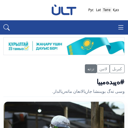
Рус
Lat
Төте
Қаз
كىرىل
لاتىن
تٶتە
#ەپيدەمييا
وسى تەگ بويىنشا جاريالانعان ماتەريالدار.