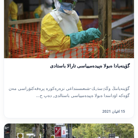
گۆينەيادا ەبولا ەپيدەميياسى تارالا باستادى
گۆينەيانىڭ وڭتٷستٸك-شىعىسىنداعى نزەرەكورە پرەفەكتۋراسى مەن
گۋەكە اۋدانىندا ەبولا ەپيدەميياسى باستالدى, دەپ ح...
15 اقپان 2021