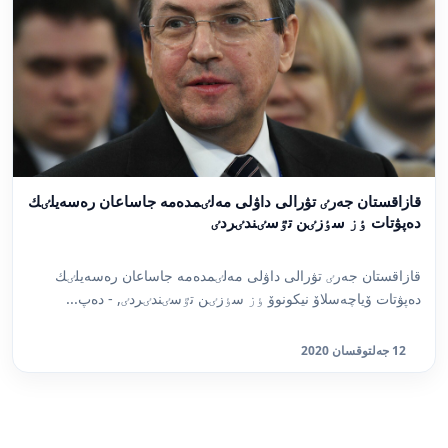
قازاقستان جەرٸ تۋرالى داۋلى مەلٸمدەمە جاساعان رەسەيلٸك
دەپۋتات ٶز سٶزٸن تٷسٸندٸردٸ
قازاقستان جەرٸ تۋرالى داۋلى مەلٸمدەمە جاساعان رەسەيلٸك
دەپۋتات ۆياچەسلاۆ نيكونوۆ ٶز سٶزٸن تٷسٸندٸردٸ, - دەپ...
12 جەلتوقسان 2020