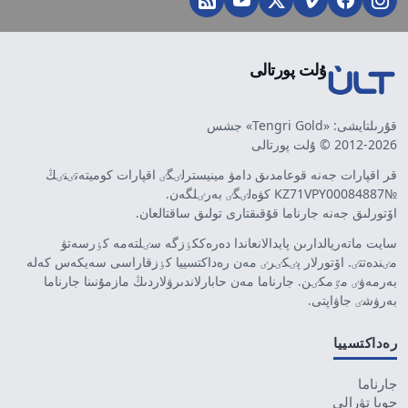
ۇلت پورتالى
قۇرىلتايشى: «Tengri Gold» جشس
2012-2026 © ۇلت پورتالى
قر اقپارات جەنە قوعامدىق دامۋ مينيسترلٸگٸ اقپارات كوميتەتٸنٸڭ
№KZ71VPY00084887 كۋەلٸگٸ بەرٸلگەن.
اۆتورلىق جەنە جارناما قۇقىقتارى تولىق ساقتالعان.
سايت ماتەريالدارىن پايدالانعاندا دەرەككٶزگە سٸلتەمە كٶرسەتۋ
مٸندەتتٸ. اۆتورلار پٸكٸرٸ مەن رەداكتسييا كٶزقاراسى سەيكەس كەلە
بەرمەۋٸ مٷمكٸن. جارناما مەن حابارلاندىرۋلاردىڭ مازمۇنىنا جارناما
بەرۋشٸ جاۋاپتى.
رەداكتسييا
جارناما
جوبا تۋرالى