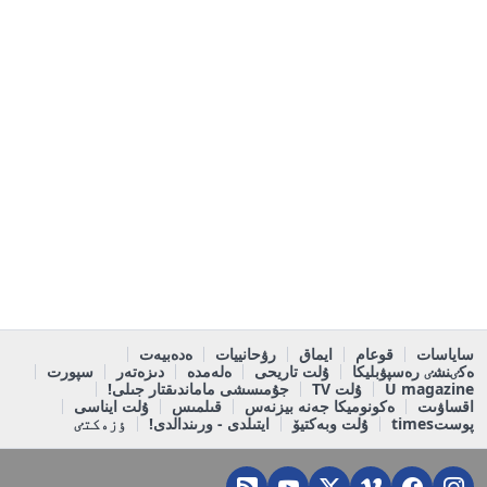
ساياسات
قوعام
ايماق
رۋحانييات
ەدەبيەت
ەكٸنشٸ رەسپۋبليكا
ۇلت تاريحى
ەلەمدە
دىزەتەر
سپورت
U magazine
ۇلت TV
جۇمىسشى ماماندىقتار جىلى!
اقساۋىت
ەكونوميكا جەنە بيزنەس
قىلمىس
ۇلت ايناسى
پوستtimes
ۇلت وبەكتيۆ
ايتىلدى - ورىندالدى!
ٶزەكتٸ