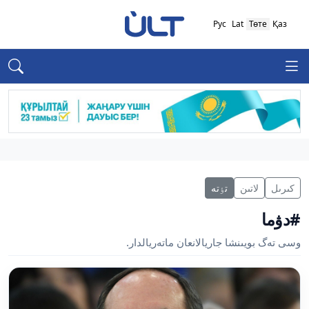
Рус
Lat
Төте
Қаз
كىرىل
لاتىن
تٶتە
#دۋما
وسى تەگ بويىنشا جاريالانعان ماتەريالدار.