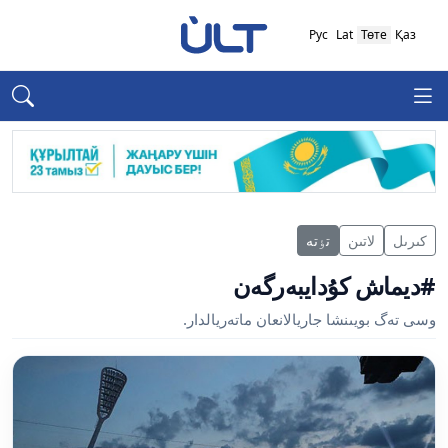
Рус
Lat
Төте
Қаз
كىرىل
لاتىن
تٶتە
#ديماش كۇدايبەرگەن
وسى تەگ بويىنشا جاريالانعان ماتەريالدار.