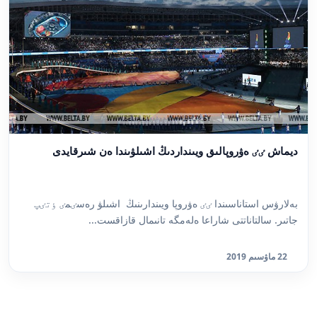
ديماش ٸٸ ەۋروپالىق ويىنداردىڭ اشىلۋىندا ەن شىرقايدى
بەلارۋس استاناسىندا ٸٸ ەۋروپا ويىندارىنىڭ اشىلۋ رەسٸمٸ ٶتٸپ
جاتىر. سالتاناتتى شاراعا ەلەمگە تانىمال قازاقست...
22 ماۋسىم 2019