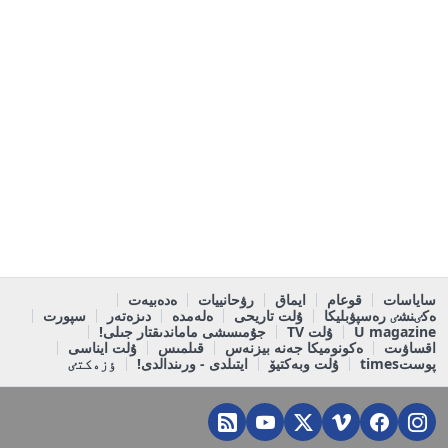
ساياسات
قوعام
ايماق
رۋحانييات
ەدەبيەت
ەكٸنشٸ رەسپۋبليكا
ۇلت تاريحى
ەلەمدە
دىزەتەر
سپورت
U magazine
ۇلت TV
جۇمىسشى ماماندىقتار جىلى!
اقساۋىت
ەكونوميكا جەنە بيزنەس
قىلمىس
ۇلت ايناسى
پوستtimes
ۇلت وبەكتيۆ
ايتىلدى - ورىندالدى!
ٶزەكتٸ