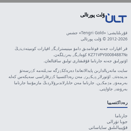
ۇلت پورتالى
قۇرىلتايشى: «Tengri Gold» جشس
2012-2026 © ۇلت پورتالى
قر اقپارات جەنە قوعامدىق دامۋ مينيسترلٸگٸ اقپارات كوميتەتٸنٸڭ
№KZ71VPY00084887 كۋەلٸگٸ بەرٸلگەن.
اۆتورلىق جەنە جارناما قۇقىقتارى تولىق ساقتالعان.
سايت ماتەريالدارىن پايدالانعاندا دەرەككٶزگە سٸلتەمە كٶرسەتۋ
مٸندەتتٸ. اۆتورلار پٸكٸرٸ مەن رەداكتسييا كٶزقاراسى سەيكەس كەلە
بەرمەۋٸ مٷمكٸن. جارناما مەن حابارلاندىرۋلاردىڭ مازمۇنىنا جارناما
بەرۋشٸ جاۋاپتى.
رەداكتسييا
جارناما
جوبا تۋرالى
قۇپييالىلىق ساياساتى