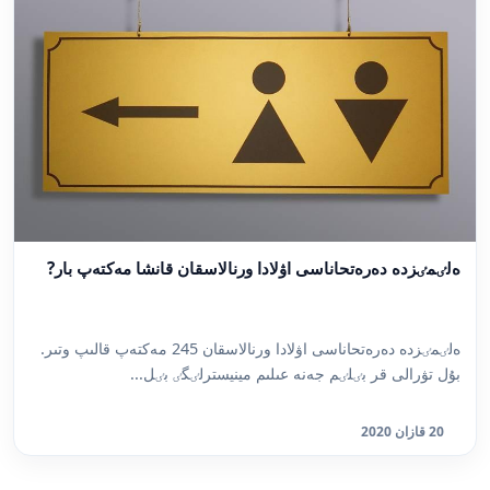
ەلٸمٸزدە دەرەتحاناسى اۋلادا ورنالاسقان قانشا مەكتەپ بار?
ەلٸمٸزدە دەرەتحاناسى اۋلادا ورنالاسقان 245 مەكتەپ قالىپ وتىر.
بۇل تۋرالى قر بٸلٸم جەنە عىلىم مينيسترلٸگٸ بٸل...
20 قازان 2020