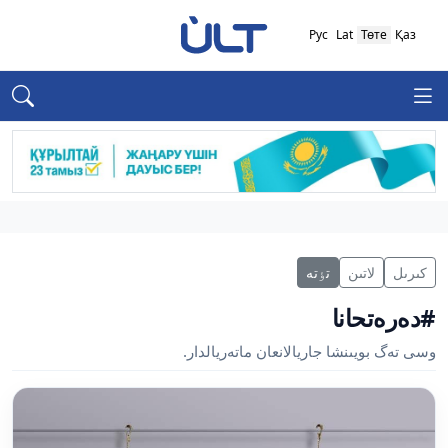
Рус
Lat
Төте
Қаз
كىرىل
لاتىن
تٶتە
#دەرەتحانا
وسى تەگ بويىنشا جاريالانعان ماتەريالدار.