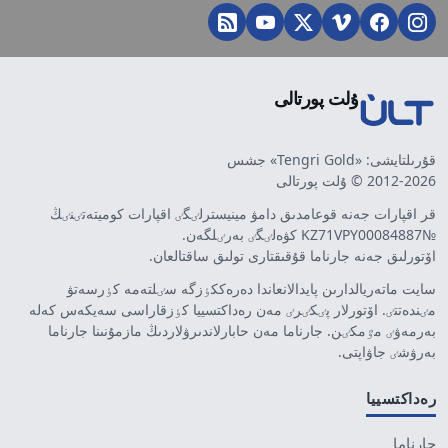
ۇلت پورتالى
قۇرىلتايشى: «Tengri Gold» جشس
2012-2026 © ۇلت پورتالى
قر اقپارات جەنە قوعامدىق دامۋ مينيسترلٸگٸ اقپارات كوميتەتٸنٸڭ
№KZ71VPY00084887 كۋەلٸگٸ بەرٸلگەن.
اۆتورلىق جەنە جارناما قۇقىقتارى تولىق ساقتالعان.
سايت ماتەريالدارىن پايدالانعاندا دەرەككٶزگە سٸلتەمە كٶرسەتۋ
مٸندەتتٸ. اۆتورلار پٸكٸرٸ مەن رەداكتسييا كٶزقاراسى سەيكەس كەلە
بەرمەۋٸ مٷمكٸن. جارناما مەن حابارلاندىرۋلاردىڭ مازمۇنىنا جارناما
بەرۋشٸ جاۋاپتى.
رەداكتسييا
جارناما