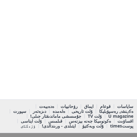
ساياسات
قوعام
ايماق
رۋحانييات
ەدەبيەت
ەكٸنشٸ رەسپۋبليكا
ۇلت تاريحى
ەلەمدە
دىزەتەر
سپورت
U magazine
ۇلت TV
جۇمىسشى ماماندىقتار جىلى!
اقساۋىت
ەكونوميكا جەنە بيزنەس
قىلمىس
ۇلت ايناسى
پوستtimes
ۇلت وبەكتيۆ
ايتىلدى - ورىندالدى!
ٶزەكتٸ