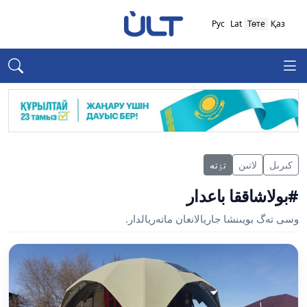
Рус
Lat
Төте
Қаз
كىرىل
لاتىن
تٶتە
#بولاشاققا باعدار
وسى تەگ بويىنشا جاريالانعان ماتەريالدار.