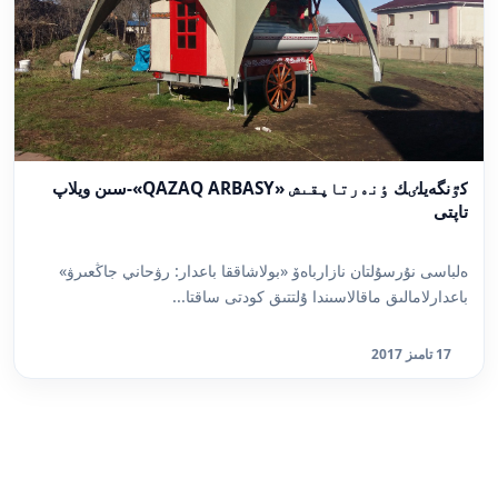
كٷنگەيلٸك ٶنەرتاپقىش «QAZAQ ARBASY»-سىن ويلاپ
تاپتى
ەلباسى نۇرسۇلتان نازارباەۆ «بولاشاققا باعدار: رۋحاني جاڭعىرۋ»
باعدارلامالىق ماقالاسىندا ۇلتتىق كودتى ساقتا...
17 تامىز 2017