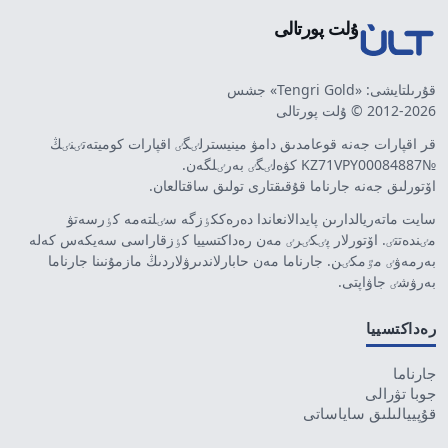
ۇلت پورتالى
قۇرىلتايشى: «Tengri Gold» جشس
2012-2026 © ۇلت پورتالى
قر اقپارات جەنە قوعامدىق دامۋ مينيسترلٸگٸ اقپارات كوميتەتٸنٸڭ
№KZ71VPY00084887 كۋەلٸگٸ بەرٸلگەن.
اۆتورلىق جەنە جارناما قۇقىقتارى تولىق ساقتالعان.
سايت ماتەريالدارىن پايدالانعاندا دەرەككٶزگە سٸلتەمە كٶرسەتۋ
مٸندەتتٸ. اۆتورلار پٸكٸرٸ مەن رەداكتسييا كٶزقاراسى سەيكەس كەلە
بەرمەۋٸ مٷمكٸن. جارناما مەن حابارلاندىرۋلاردىڭ مازمۇنىنا جارناما
بەرۋشٸ جاۋاپتى.
رەداكتسييا
جارناما
جوبا تۋرالى
قۇپييالىلىق ساياساتى