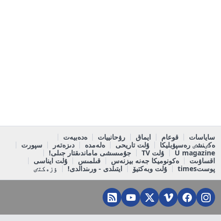
ساياسات
قوعام
ايماق
رۋحانييات
ەدەبيەت
ەكٸنشٸ رەسپۋبليكا
ۇلت تاريحى
ەلەمدە
دىزەتەر
سپورت
U magazine
ۇلت TV
جۇمىسشى ماماندىقتار جىلى!
اقساۋىت
ەكونوميكا جەنە بيزنەس
قىلمىس
ۇلت ايناسى
پوستtimes
ۇلت وبەكتيۆ
ايتىلدى - ورىندالدى!
ٶزەكتٸ