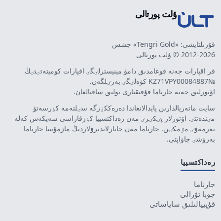
ۇلت پورتالى
قۇرىلتايشى: «Tengri Gold» جشس
2012-2026 © ۇلت پورتالى
قر اقپارات جەنە قوعامدىق دامۋ مينيسترلٸگٸ اقپارات كوميتەتٸنٸڭ
№KZ71VPY00084887 كۋەلٸگٸ بەرٸلگەن.
اۆتورلىق جەنە جارناما قۇقىقتارى تولىق ساقتالعان.
سايت ماتەريالدارىن پايدالانعاندا دەرەككٶزگە سٸلتەمە كٶرسەتۋ
مٸندەتتٸ. اۆتورلار پٸكٸرٸ مەن رەداكتسييا كٶزقاراسى سەيكەس كەلە
بەرمەۋٸ مٷمكٸن. جارناما مەن حابارلاندىرۋلاردىڭ مازمۇنىنا جارناما
بەرۋشٸ جاۋاپتى.
رەداكتسييا
جارناما
جوبا تۋرالى
قۇپييالىلىق ساياساتى