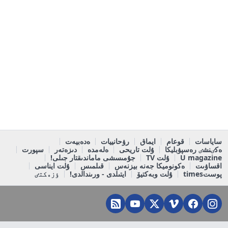
ساياسات
قوعام
ايماق
رۋحانييات
ەدەبيەت
ەكٸنشٸ رەسپۋبليكا
ۇلت تاريحى
ەلەمدە
دىزەتەر
سپورت
U magazine
ۇلت TV
جۇمىسشى ماماندىقتار جىلى!
اقساۋىت
ەكونوميكا جەنە بيزنەس
قىلمىس
ۇلت ايناسى
پوستtimes
ۇلت وبەكتيۆ
ايتىلدى - ورىندالدى!
ٶزەكتٸ