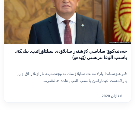
جەەنبەكوۆ: ساياسي كٷشتەر سايلاۋدى سىلتاۋراتىپ, بيلٸكتٸ
باسىپ الۋعا تىرىستى (ۆيدەو)
قىرعىزستاندا پارلامەنت سايلاۋىنىڭ نەتيجەسٸنە نارازىلار اق ٷي,
پارلامەنت عيماراتىن باسىپ الىپ, ەلدە حالىقتى...
6 قازان 2020