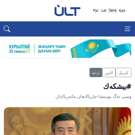
Рус
Lat
Төте
Қаз
كىرىل
لاتىن
تٶتە
#بيشكەك
وسى تەگ بويىنشا جاريالانعان ماتەريالدار.