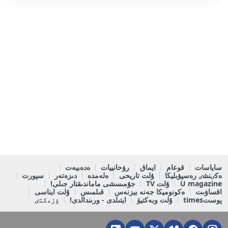
ساياسات
قوعام
ايماق
رۋحانييات
ەدەبيەت
ەكٸنشٸ رەسپۋبليكا
ۇلت تاريحى
ەلەمدە
دىزەتەر
سپورت
U magazine
ۇلت TV
جۇمىسشى ماماندىقتار جىلى!
اقساۋىت
ەكونوميكا جەنە بيزنەس
قىلمىس
ۇلت ايناسى
پوستtimes
ۇلت وبەكتيۆ
ايتىلدى - ورىندالدى!
ٶزەكتٸ