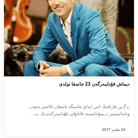
ديماش قۇدايبەرگەن 23 جاسقا تولدى
بٷگٸن قازاقتىڭ اتىن ايداي ەلەمگە تانىتقان تالانتتى ەنشٸ,
وتانداسىمىز دٸنمۇحاممەد قاناتۇلى قۇدايبەرگەننٸڭ ت...
24 مامىر 2017