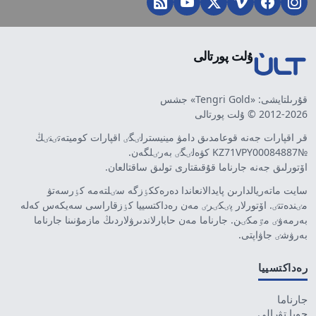
ۇلت پورتالى
قۇرىلتايشى: «Tengri Gold» جشس
2012-2026 © ۇلت پورتالى
قر اقپارات جەنە قوعامدىق دامۋ مينيسترلٸگٸ اقپارات كوميتەتٸنٸڭ
№KZ71VPY00084887 كۋەلٸگٸ بەرٸلگەن.
اۆتورلىق جەنە جارناما قۇقىقتارى تولىق ساقتالعان.
سايت ماتەريالدارىن پايدالانعاندا دەرەككٶزگە سٸلتەمە كٶرسەتۋ
مٸندەتتٸ. اۆتورلار پٸكٸرٸ مەن رەداكتسييا كٶزقاراسى سەيكەس كەلە
بەرمەۋٸ مٷمكٸن. جارناما مەن حابارلاندىرۋلاردىڭ مازمۇنىنا جارناما
بەرۋشٸ جاۋاپتى.
رەداكتسييا
جارناما
جوبا تۋرالى