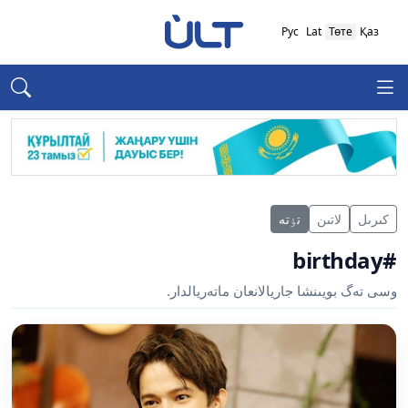
Рус
Lat
Төте
Қаз
كىرىل
لاتىن
تٶتە
#birthday
وسى تەگ بويىنشا جاريالانعان ماتەريالدار.