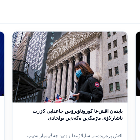
بايدەن اقش-تا كوروناۆيرۋس جاعدايى كٷرت
ناشارلاۋى مٷمكٸن ەكەنٸن بولجادى
اقش پرەزيدەنتٸ سايلاۋىندا ٶزٸن جەڭٸمپاز ەتٸپ