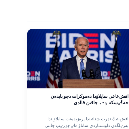
اقش-تاعى سايلاۋدا دەموكرات دجو بايدەن
جەڭٸسكە ٶتە جاقىن قالدى
اقش-تىڭ تٶرت شتاتىندا پرەزيدەنت سايلاۋىندا
بەرٸلگەن داۋىستاردى ساناۋ ەلٸ جٷرٸپ جاتىر.