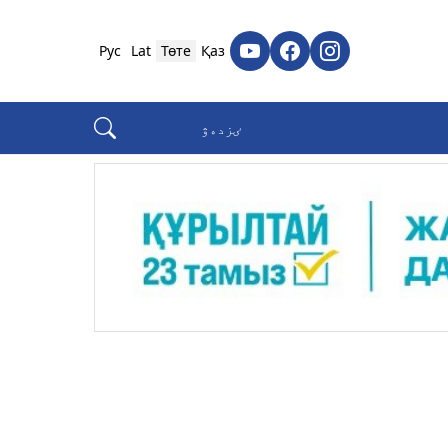
Рус
Lat
Төте
Қаз