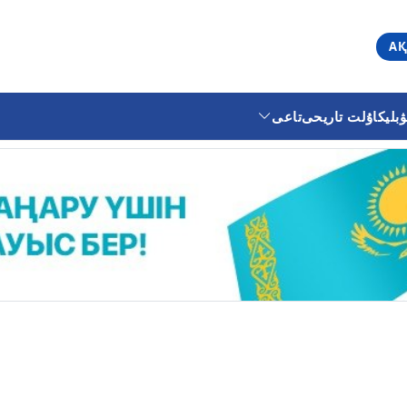
АҚ
ليكا
ۇلت تاريحى
تاعى