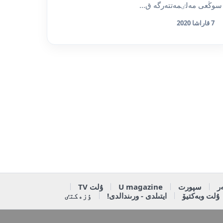
سوڭعى مەلٸمەتتەرگە ق...
7 قاراشا 2020
ر
سپورت
U magazine
ۇلت TV
ۇلت وبەكتيۆ
ايتىلدى - ورىندالدى!
ٶزەكتٸ