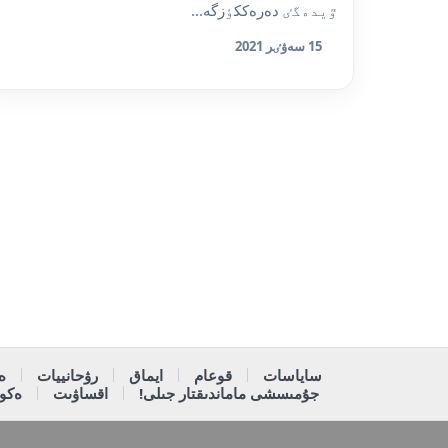
ٷيدەگٸ دەرەككٶزگە...
15 سەۋٸر 2021
ساياسات
قوعام
ايماق
رۋحانييات
ە
جۇمىسشى ماماندىقتار جىلى!
اقساۋىت
ەكون