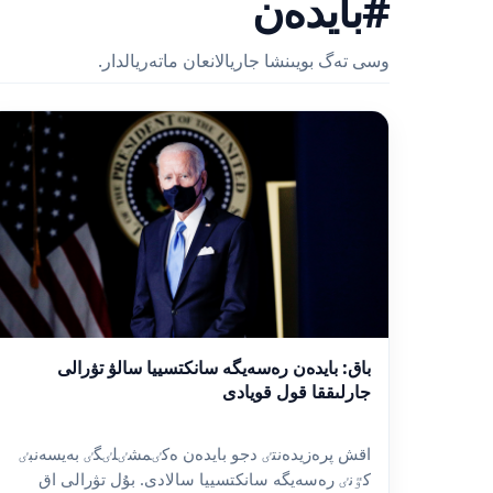
#بايدەن
وسى تەگ بويىنشا جاريالانعان ماتەريالدار.
باق: بايدەن رەسەيگە سانكتسييا سالۋ تۋرالى
جارلىققا قول قويادى
اقش پرەزيدەنتٸ دجو بايدەن ەكٸمشٸلٸگٸ بەيسەنبٸ
كٷنٸ رەسەيگە سانكتسييا سالادى. بۇل تۋرالى اق