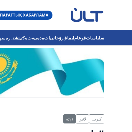
ПАРАТТЫҚ ХАБАРЛАМА
ساياسات
قوعام
ايماق
رۋحانييات
ەدەبيەت
ەكٸنشٸ رەسپۋب
كىرىل
لاتىن
تٶتە