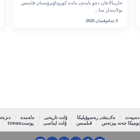
جارييالاعان دجو بايدەن ەلدە كوروناۆيرۋستان قايتىس
بولاتىندار سا...
3 جەلتوقسان 2020
دەبيەت
ەكٸنشٸ رەسپۋبليكا
ۇلت تاريحى
ەلەمدە
دىزەتە
وميكا جەنە بيزنەس
قىلمىس
ۇلت ايناسى
پوستtimes