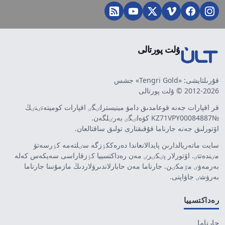
ۇلت پورتالى
قۇرىلتايشى: «Tengri Gold» جشس
2012-2026 © ۇلت پورتالى
قر اقپارات جەنە قوعامدىق دامۋ مينيسترلٸگٸ اقپارات كوميتەتٸنٸڭ
№KZ71VPY00084887 كۋەلٸگٸ بەرٸلگەن.
اۆتورلىق جەنە جارناما قۇقىقتارى تولىق ساقتالعان.
سايت ماتەريالدارىن پايدالانعاندا دەرەككٶزگە سٸلتەمە كٶرسەتۋ
مٸندەتتٸ. اۆتورلار پٸكٸرٸ مەن رەداكتسييا كٶزقاراسى سەيكەس كەلە
بەرمەۋٸ مٷمكٸن. جارناما مەن حابارلاندىرۋلاردىڭ مازمۇنىنا جارناما
بەرۋشٸ جاۋاپتى.
رەداكتسييا
جارناما