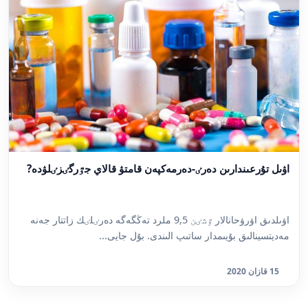
اۋىل تۇرعىندارىن دەرٸ-دەرمەكپەن قامتۋ قالاي جٷرگٸزٸلۋدە?
اۋىلدىق اۋرۋحانالار ٷشٸن 9,5 ملرد تەڭگەگە دەرٸلٸك زاتتار جەنە
مەديتسينالىق بۇيىمدار ساتىپ الىندى. بۇل جايى...
15 قازان 2020