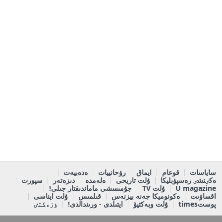
ساياسات
قوعام
ايماق
رۋحانييات
ەدەبيەت
ەكٸنشٸ رەسپۋبليكا
ۇلت تاريحى
ەلەمدە
دىزەتەر
سپورت
U magazine
ۇلت TV
جۇمىسشى ماماندىقتار جىلى!
اقساۋىت
ەكونوميكا جەنە بيزنەس
قىلمىس
ۇلت ايناسى
پوستtimes
ۇلت وبەكتيۆ
ايتىلدى - ورىندالدى!
ٶزەكتٸ