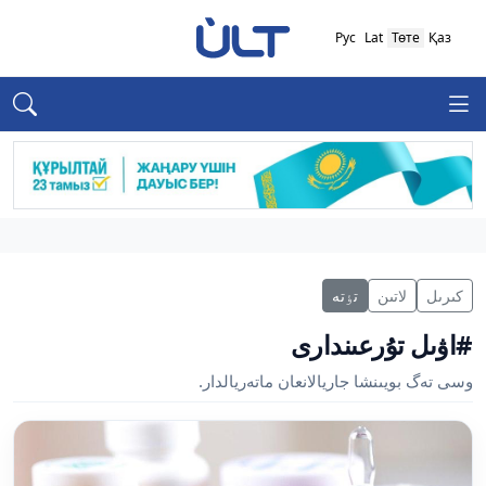
Рус
Lat
Төте
Қаз
كىرىل
لاتىن
تٶتە
#اۋىل تۇرعىندارى
وسى تەگ بويىنشا جاريالانعان ماتەريالدار.