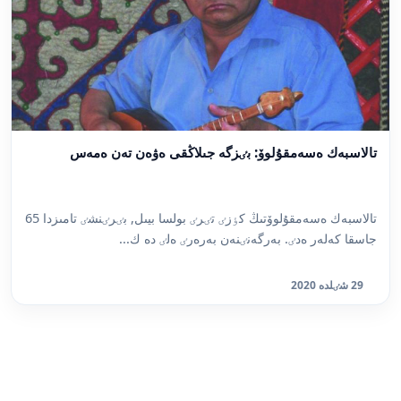
تالاسبەك ەسەمقۇلوۆ: بٸزگە جىلاڭقى ەۋەن تەن ەمەس
تالاسبەك ەسەمقۇلوۆتىڭ كٶزٸ تٸرٸ بولسا بيىل, بٸرٸنشٸ تامىزدا 65
جاسقا كەلەر ەدٸ. بەرگەنٸنەن بەرەرٸ ەلٸ دە ك...
29 شٸلدە 2020