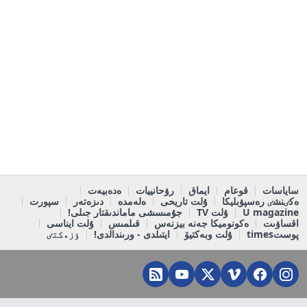
ساياسات
قوعام
ايماق
رۋحانييات
ەدەبيەت
ەكٸنشٸ رەسپۋبليكا
ۇلت تاريحى
ەلەمدە
دىزەتەر
سپورت
U magazine
ۇلت TV
جۇمىسشى ماماندىقتار جىلى!
اقساۋىت
ەكونوميكا جەنە بيزنەس
قىلمىس
ۇلت ايناسى
پوستtimes
ۇلت وبەكتيۆ
ايتىلدى - ورىندالدى!
ٶزەكتٸ