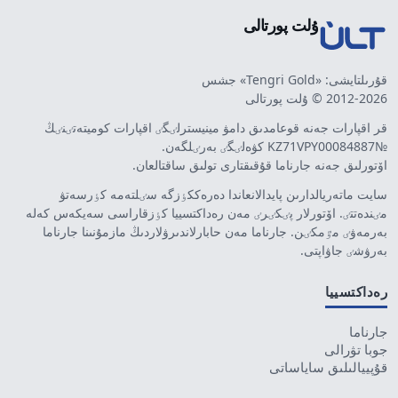
ۇلت پورتالى
قۇرىلتايشى: «Tengri Gold» جشس
2012-2026 © ۇلت پورتالى
قر اقپارات جەنە قوعامدىق دامۋ مينيسترلٸگٸ اقپارات كوميتەتٸنٸڭ
№KZ71VPY00084887 كۋەلٸگٸ بەرٸلگەن.
اۆتورلىق جەنە جارناما قۇقىقتارى تولىق ساقتالعان.
سايت ماتەريالدارىن پايدالانعاندا دەرەككٶزگە سٸلتەمە كٶرسەتۋ
مٸندەتتٸ. اۆتورلار پٸكٸرٸ مەن رەداكتسييا كٶزقاراسى سەيكەس كەلە
بەرمەۋٸ مٷمكٸن. جارناما مەن حابارلاندىرۋلاردىڭ مازمۇنىنا جارناما
بەرۋشٸ جاۋاپتى.
رەداكتسييا
جارناما
جوبا تۋرالى
قۇپييالىلىق ساياساتى