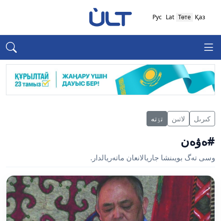
Рус
Lat
Төте
Қаз
كىرىل
لاتىن
تٶتە
#ەۋەن
وسى تەگ بويىنشا جاريالانعان ماتەريالدار.