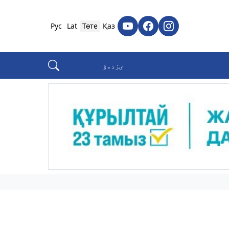
Рус
Lat
Төте
Қаз