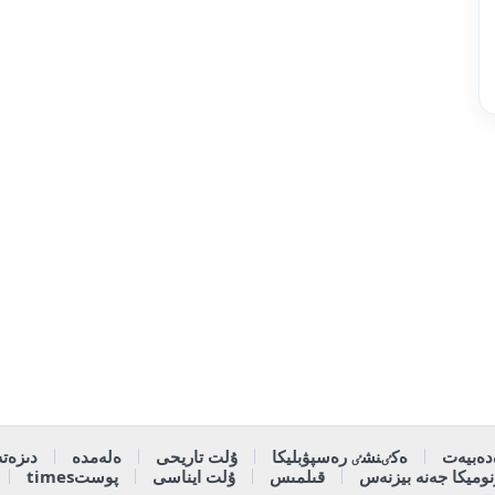
دەبيەت
ەكٸنشٸ رەسپۋبليكا
ۇلت تاريحى
ەلەمدە
دىزەتە
وميكا جەنە بيزنەس
قىلمىس
ۇلت ايناسى
پوستtimes