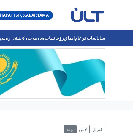
ПАРАТТЫҚ ХАБАРЛАМА
ساياسات
قوعام
ايماق
رۋحانييات
ەدەبيەت
ەكٸنشٸ رەسپۋب
كىرىل
لاتىن
تٶتە