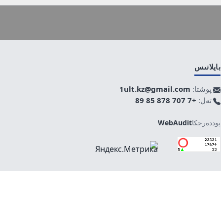
بايلانىس
پوشتا:
1ult.kz@gmail.com
تەل:
+7 707 878 85 89
پوددەرجكا
WebAudit
جوعارى