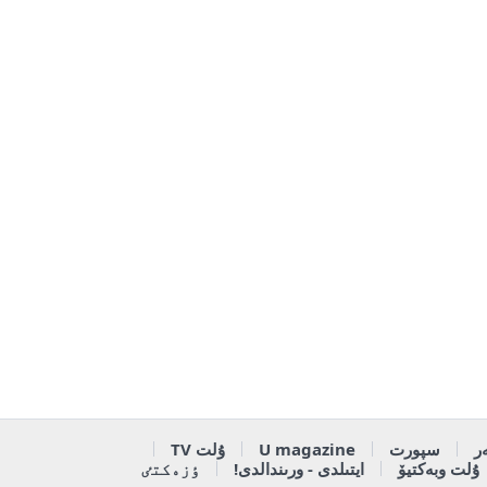
ر
سپورت
U magazine
ۇلت TV
ۇلت وبەكتيۆ
ايتىلدى - ورىندالدى!
ٶزەكتٸ