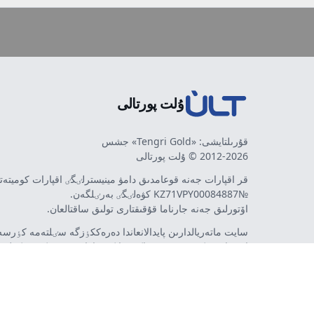
ۇلت پورتالى
قۇرىلتايشى: «Tengri Gold» جشس
2012-2026 © ۇلت پورتالى
قر اقپارات جەنە قوعامدىق دامۋ مينيسترلٸگٸ اقپارات كوميتە
№KZ71VPY00084887 كۋەلٸگٸ بەرٸلگەن.
اۆتورلىق جەنە جارناما قۇقىقتارى تولىق ساقتالعان.
سايت ماتەريالدارىن پايدالانعاندا دەرەككٶزگە سٸلتەمە كٶرسەت
اۆتورلار پٸكٸرٸ مەن رەداكتسييا كٶزقاراسى سەيكەس كەلە 
مٷمكٸن. جارناما مەن حابارلاندىرۋلاردىڭ مازمۇنىنا جارناما بە
تەۋەلسٸز ينتەرنەت-باسىلىم - ult.kz