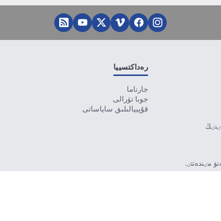
رەداكتسييا
جارناما
جوبا تۋرالى
قۇپييالىلىق ساياساتى
تٸنٸڭ
ۋ مٸندەتتٸ.
بەرمەۋٸ
رۋشٸ جاۋاپتى.