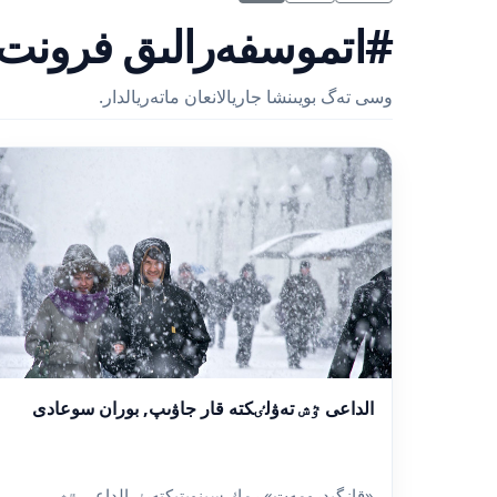
#اتموسفەرالىق فرونت
وسى تەگ بويىنشا جاريالانعان ماتەريالدار.
الداعى ٷش تەۋلٸكتە قار جاۋىپ, بوران سوعادى
«قازگيدرومەت» رمك سينوپتيكتەرٸ الداعى ٷش