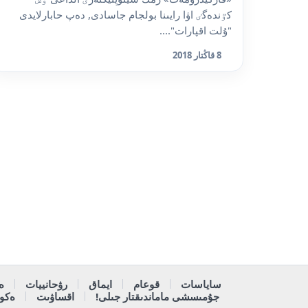
كٷندەگٸ اۋا رايىنا بولجام جاسادى, دەپ حابارلايدى
"ۇلت اقپارات"....
8 قاڭتار 2018
ساياسات
قوعام
ايماق
رۋحانييات
ە
جۇمىسشى ماماندىقتار جىلى!
اقساۋىت
ەكون