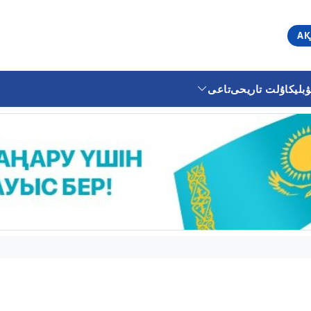
АҚ
ليكا
ۇلت تاريحى
تاعى