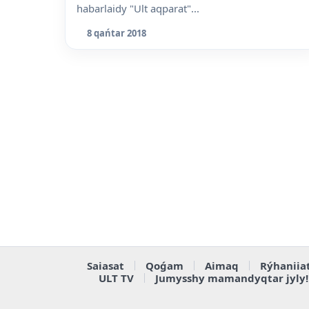
habarlaidy "Ult aqparat"...
8 qańtar 2018
Saiasat
Qoǵam
Aimaq
Rýhaniia
ULT TV
Jumysshy mamandyqtar jyly!