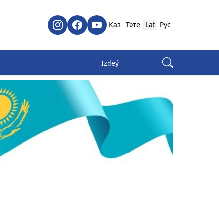
Қаз
Төте
Lat
Рус