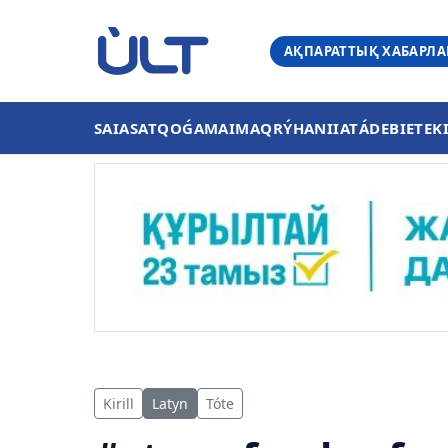
АҚПАРАТТЫҚ ХАБАРЛ
SAIASAT
QOǴAM
AIMAQ
RÝHANIIAT
ÁDEBIET
EK
Kirill
Latyn
Tóte