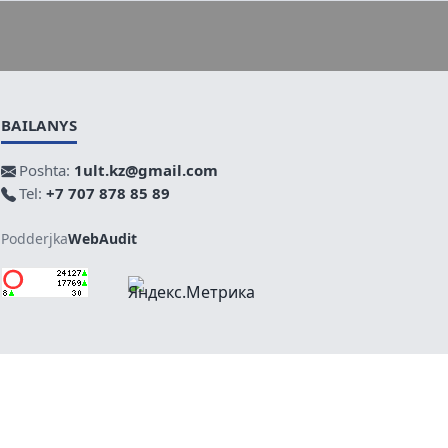
BAILANYS
Poshta:
1ult.kz@gmail.com
Tel:
+7 707 878 85 89
Podderjka
WebAudit