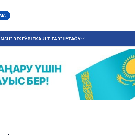
АМА
INSHI RESPÝBLIKA
ULT TARIHY
TAǴY