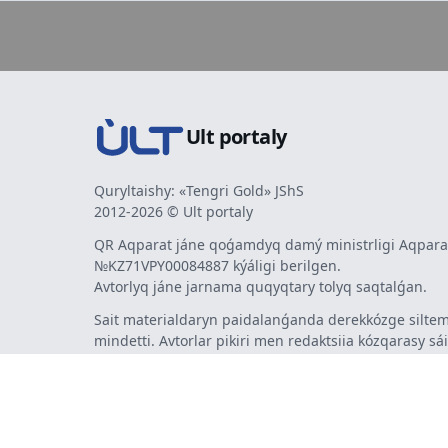
Ult portaly
Quryltaishy: «Tengri Gold» JShS
2012-2026 © Ult portaly
QR Aqparat jáne qoǵamdyq damý ministrligi Aqparat
№KZ71VPY00084887 kýáligi berilgen.
Avtorlyq jáne jarnama quqyqtary tolyq saqtalǵan.
Sait materialdaryn paidalanǵanda derekkózge siltem
mindetti. Avtorlar pikiri men redaktsiia kózqarasy sá
bermeýi múmkin. Jarnama men habarlandyrýlardy
jarnama berýshi jaýapty.