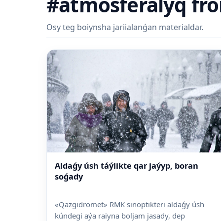
#atmosferalyq fro
Osy teg boiynsha jariialanǵan materialdar.
Aldaǵy úsh táýlikte qar jaýyp, boran
soǵady
«Qazgidromet» RMK sinoptikteri aldaǵy úsh
kúndegi aýa raiyna boljam jasady, dep