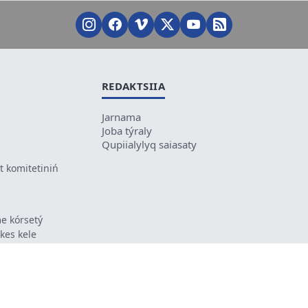
REDAKTSIIA
Jarnama
Joba týraly
Qupiialylyq saiasaty
 komitetiniń
e kórsetý
ikes kele
ń mazmunyna