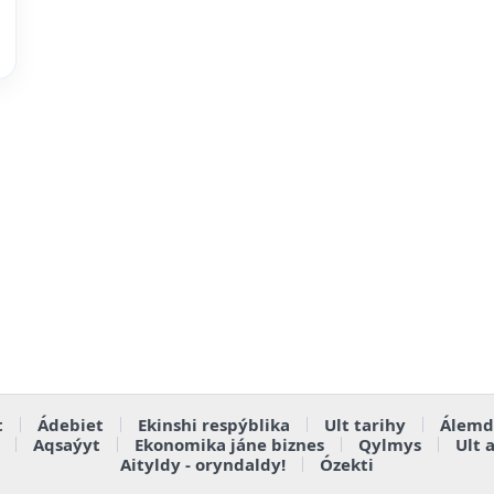
t
Ádebiet
Ekinshi respýblika
Ult tarihy
Álemd
Aqsaýyt
Ekonomika jáne biznes
Qylmys
Ult 
Aityldy - oryndaldy!
Ózekti