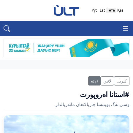
Рус
Lat
Төте
Қаз
كىرىل
لاتىن
تٶتە
#استانا اەروپورت
وسى تەگ بويىنشا جاريالانعان ماتەريالدار.