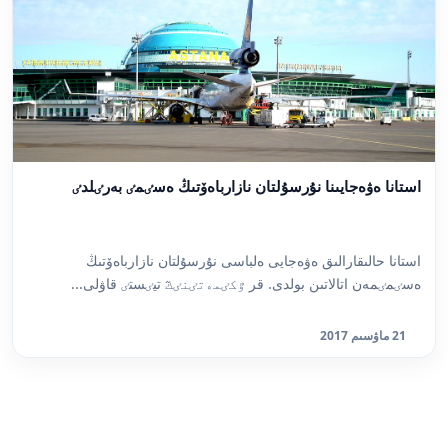
استانا ەۋەجايىنا نۇرسۇلتان نازارباەۆتىڭ ەسٸمٸ بەرٸلدٸ
استانا حالىقارالىق ەۋەجايى ەلباسى نۇرسۇلتان نازارباەۆتىڭ
ەسٸمٸمەن اتالاتىن بولدى. قر ٷكٸمەتٸنٸڭ تيٸستٸ قاۋلى...
21 ماۋسىم 2017