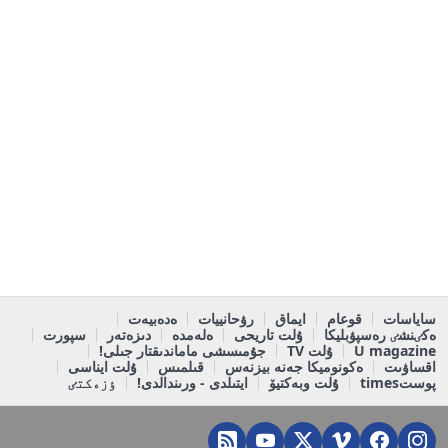
ساياسات
قوعام
ايماق
رۋحانييات
ەدەبيەت
ەكٸنشٸ رەسپۋبليكا
ۇلت تاريحى
ەلەمدە
دىزەتەر
سپورت
U magazine
ۇلت TV
جۇمىسشى ماماندىقتار جىلى!
اقساۋىت
ەكونوميكا جەنە بيزنەس
قىلمىس
ۇلت ايناسى
پوستtimes
ۇلت وبەكتيۆ
ايتىلدى - ورىندالدى!
ٶزەكتٸ