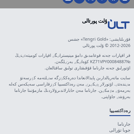
ۇلت پورتالى
قۇرىلتايشى: «Tengri Gold» جشس
2012-2026 © ۇلت پورتالى
قر اقپارات جەنە قوعامدىق دامۋ مينيسترلٸگٸ اقپارات كوميتەتٸنٸڭ
№KZ71VPY00084887 كۋەلٸگٸ بەرٸلگەن.
اۆتورلىق جەنە جارناما قۇقىقتارى تولىق ساقتالعان.
سايت ماتەريالدارىن پايدالانعاندا دەرەككٶزگە سٸلتەمە كٶرسەتۋ
مٸندەتتٸ. اۆتورلار پٸكٸرٸ مەن رەداكتسييا كٶزقاراسى سەيكەس كەلە
بەرمەۋٸ مٷمكٸن. جارناما مەن حابارلاندىرۋلاردىڭ مازمۇنىنا جارناما
بەرۋشٸ جاۋاپتى.
رەداكتسييا
جارناما
جوبا تۋرالى