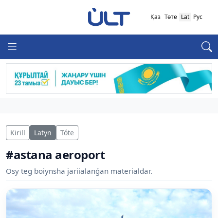
Қаз
Төте
Lat
Рус
Kirill
Latyn
Tóte
#astana aeroport
Osy teg boiynsha jariialanǵan materialdar.