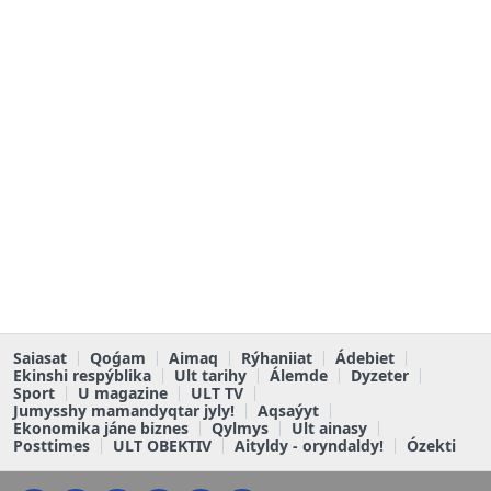
Saiasat
Qoǵam
Aimaq
Rýhaniiat
Ádebiet
Ekinshi respýblika
Ult tarihy
Álemde
Dyzeter
Sport
U magazine
ULT TV
Jumysshy mamandyqtar jyly!
Aqsaýyt
Ekonomika jáne biznes
Qylmys
Ult ainasy
Posttimes
ULT OBEKTIV
Aityldy - oryndaldy!
Ózekti