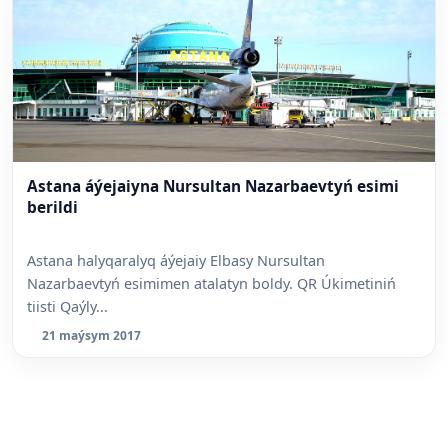
Astana áýejaiyna Nursultan Nazarbaevtyń esimi
berildi
Astana halyqaralyq áýejaiy Elbasy Nursultan
Nazarbaevtyń esimimen atalatyn boldy. QR Úkimetiniń
tiisti Qaýly...
21 maýsym 2017