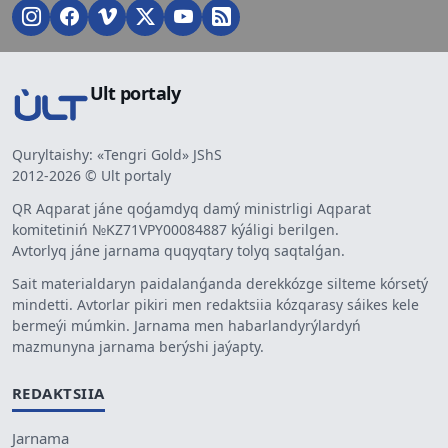
Ult portaly
Quryltaishy: «Tengri Gold» JShS
2012-2026 © Ult portaly
QR Aqparat jáne qoǵamdyq damý ministrligi Aqparat
komitetiniń №KZ71VPY00084887 kýáligi berilgen.
Avtorlyq jáne jarnama quqyqtary tolyq saqtalǵan.
Sait materialdaryn paidalanǵanda derekkózge silteme kórsetý
mindetti. Avtorlar pikiri men redaktsiia kózqarasy sáikes kele
bermeýi múmkin. Jarnama men habarlandyrýlardyń
mazmunyna jarnama berýshi jaýapty.
REDAKTSIIA
Jarnama