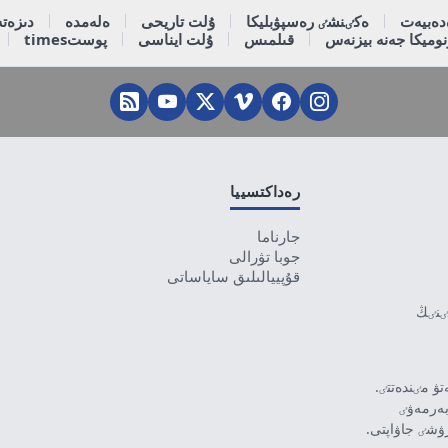
دەبيەت
ەكٸنشٸ رەسپۋبليكا
ۇلت تاريحى
ەلەمدە
دىزەتە
وميكا جەنە بيزنەس
قىلمىس
ۇلت ايناسى
پوستtimes
رەداكتسييا
جارناما
جوبا تۋرالى
قۇپييالىلىق ساياساتى
تٸنٸڭ
ۋ مٸندەتتٸ.
بەرمەۋٸ
رۋشٸ جاۋاپتى.