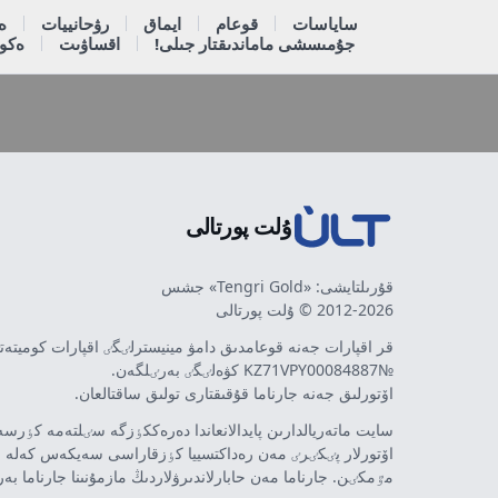
ساياسات
قوعام
ايماق
رۋحانييات
ە
جۇمىسشى ماماندىقتار جىلى!
اقساۋىت
ەكون
ۇلت پورتالى
قۇرىلتايشى: «Tengri Gold» جشس
2012-2026 © ۇلت پورتالى
قر اقپارات جەنە قوعامدىق دامۋ مينيسترلٸگٸ اقپارات كوميتە
№KZ71VPY00084887 كۋەلٸگٸ بەرٸلگەن.
اۆتورلىق جەنە جارناما قۇقىقتارى تولىق ساقتالعان.
سايت ماتەريالدارىن پايدالانعاندا دەرەككٶزگە سٸلتەمە كٶرسەت
اۆتورلار پٸكٸرٸ مەن رەداكتسييا كٶزقاراسى سەيكەس كەلە 
مٷمكٸن. جارناما مەن حابارلاندىرۋلاردىڭ مازمۇنىنا جارناما بە