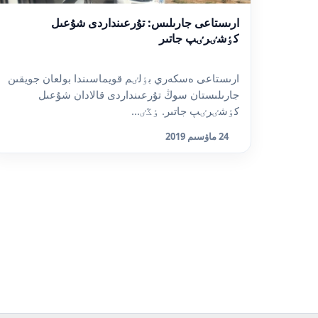
ارىستاعى جارىلىس: تۇرعىنداردى شۇعىل
كٶشٸرٸپ جاتىر
ارىستاعى ەسكەري بٶلٸم قويماسىندا بولعان جويقىن
جارىلىستان سوڭ تۇرعىنداردى قالادان شۇعىل
كٶشٸرٸپ جاتىر. ٶڭٸ...
24 ماۋسىم 2019