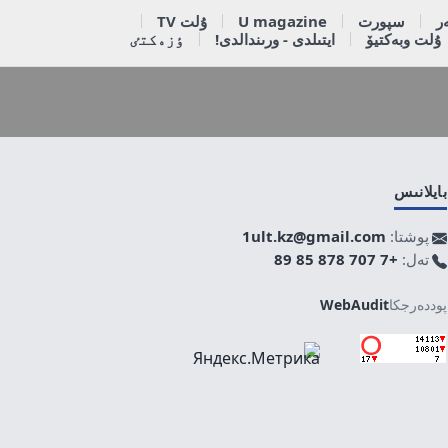
ر
سپورت
U magazine
ۇلت TV
ۇلت وبەكتيۆ
ايتىلدى - ورىندالدى!
ٶزەكتٸ
بايلانىس
پوشتا:
1ult.kz@gmail.com
تەل:
+7 707 878 85 89
پوددەرجكا
WebAudit