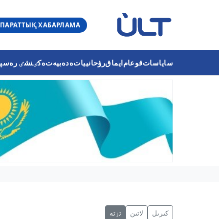
ПАРАТТЫҚ ХАБАРЛАМА
ساياسات
قوعام
ايماق
رۋحانييات
ەدەبيەت
ەكٸنشٸ رەسپۋب
كىرىل
لاتىن
تٶتە