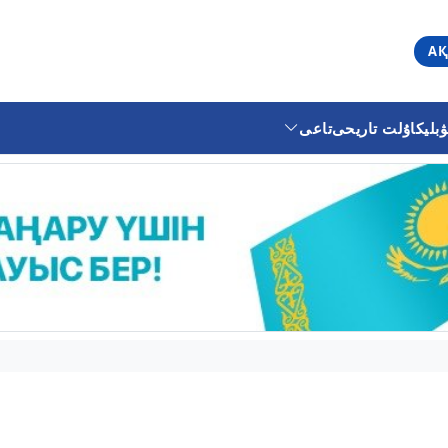
АҚ
ليكا
ۇلت تاريحى
تاعى