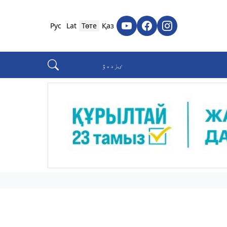
Рус
Lat
Төте
Қаз