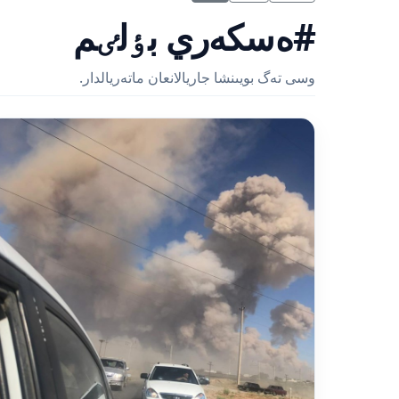
#ەسكەري بٶلٸم
وسى تەگ بويىنشا جاريالانعان ماتەريالدار.