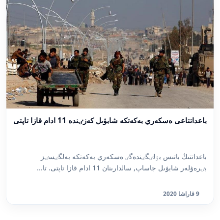
باعداتتاعى ەسكەري بەكەتكە شابۋىل كەزٸندە 11 ادام قازا تاپتى
باعداتتىڭ باتىس بٶلٸگٸندەگٸ ەسكەري بەكەتكە بەلگٸسٸز
بٸرەۋلەر شابۋىل جاساپ, سالدارىنان 11 ادام قازا تاپتى. تا...
9 قاراشا 2020