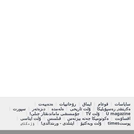
ساياسات
قوعام
ايماق
رۋحانييات
ەدەبيەت
ەكٸنشٸ رەسپۋبليكا
ۇلت تاريحى
ەلەمدە
دىزەتەر
سپورت
U magazine
ۇلت TV
جۇمىسشى ماماندىقتار جىلى!
اقساۋىت
ەكونوميكا جەنە بيزنەس
قىلمىس
ۇلت ايناسى
پوستtimes
ۇلت وبەكتيۆ
ايتىلدى - ورىندالدى!
ٶزەكتٸ