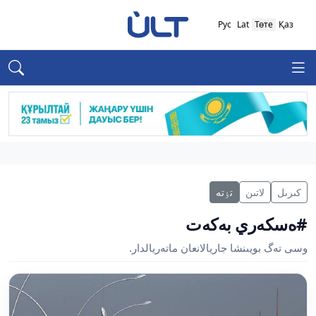
Рус
Lat
Төте
Қаз
كىرىل
لاتىن
تٶتە
#ەسكەري بەكەت
وسى تەگ بويىنشا جاريالانعان ماتەريالدار.