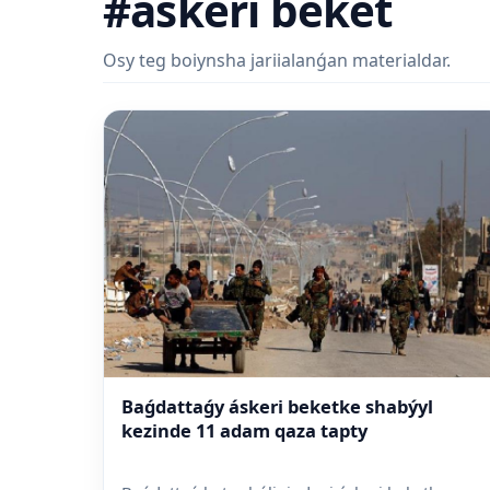
#áskeri beket
Osy teg boiynsha jariialanǵan materialdar.
Baǵdattaǵy áskeri beketke shabýyl
kezinde 11 adam qaza tapty