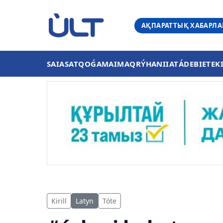
АҚПАРАТТЫҚ ХАБАРЛ
SAIASAT
QOǴAM
AIMAQ
RÝHANIIAT
ÁDEBIET
EK
Kirill
Latyn
Tóte