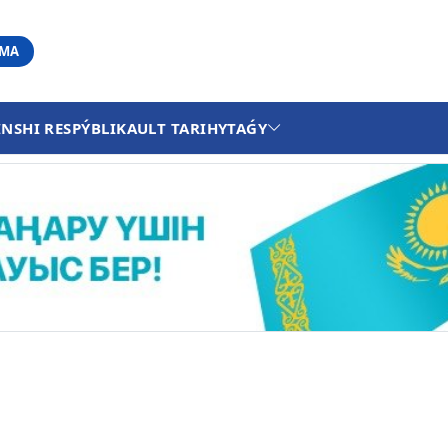
АМА
INSHI RESPÝBLIKA
ULT TARIHY
TAǴY