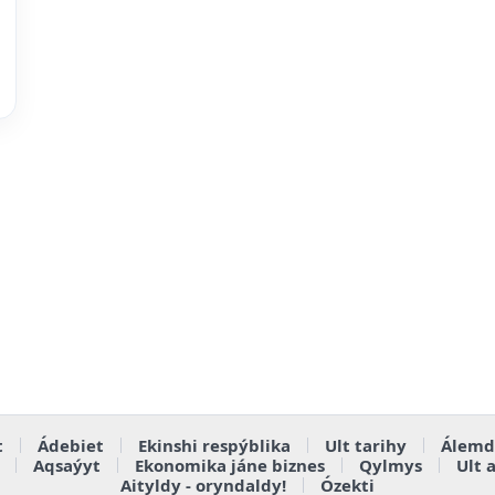
t
Ádebiet
Ekinshi respýblika
Ult tarihy
Álemd
Aqsaýyt
Ekonomika jáne biznes
Qylmys
Ult 
Aityldy - oryndaldy!
Ózekti