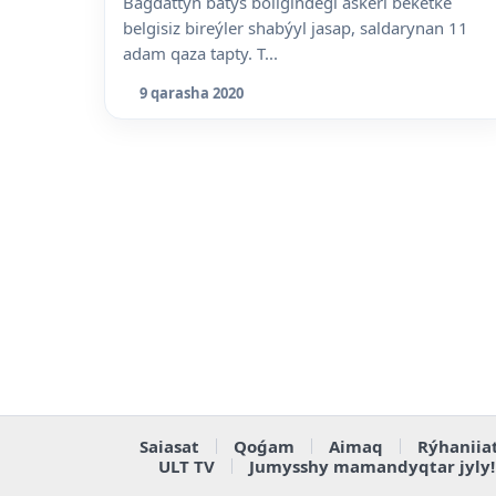
Baǵdattyń batys bóligindegi áskeri beketke
belgisiz bireýler shabýyl jasap, saldarynan 11
adam qaza tapty. T...
9 qarasha 2020
Saiasat
Qoǵam
Aimaq
Rýhaniia
ULT TV
Jumysshy mamandyqtar jyly!