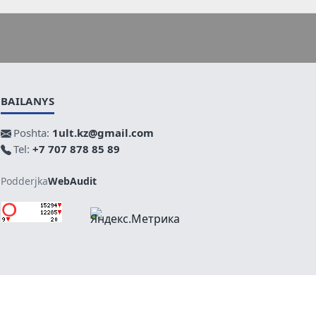
BAILANYS
Poshta:
1ult.kz@gmail.com
Tel:
+7 707 878 85 89
Podderjka
WebAudit