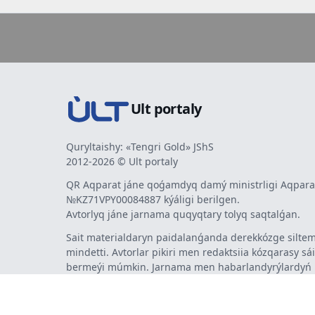
Ult portaly
Quryltaishy: «Tengri Gold» JShS
2012-2026 © Ult portaly
QR Aqparat jáne qoǵamdyq damý ministrligi Aqparat
№KZ71VPY00084887 kýáligi berilgen.
Avtorlyq jáne jarnama quqyqtary tolyq saqtalǵan.
Sait materialdaryn paidalanǵanda derekkózge siltem
mindetti. Avtorlar pikiri men redaktsiia kózqarasy sá
bermeýi múmkin. Jarnama men habarlandyrýlardy
jarnama berýshi jaýapty.