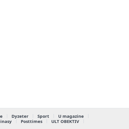
e
Dyzeter
Sport
U magazine
ainasy
Posttimes
ULT OBEKTIV