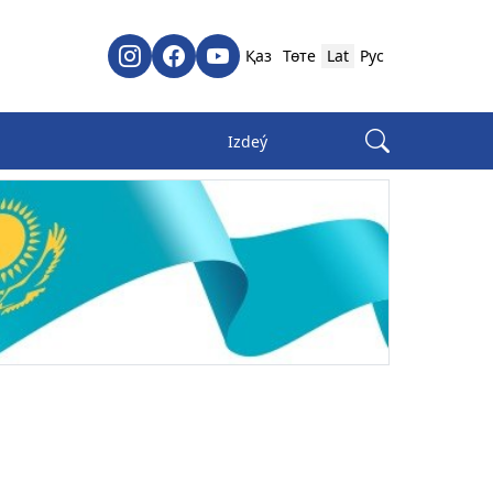
Қаз
Төте
Lat
Рус