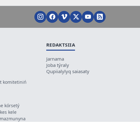
REDAKTSIIA
Jarnama
Joba týraly
Qupiialylyq saiasaty
 komitetiniń
e kórsetý
ikes kele
ń mazmunyna