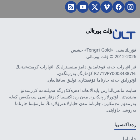
ۇلت پورتالى
قۇرىلتايشى: «Tengri Gold» جشس
2012-2026 © ۇلت پورتالى
قر اقپارات جەنە قوعامدىق دامۋ مينيسترلٸگٸ اقپارات كوميتەتٸنٸڭ
№KZ71VPY00084887 كۋەلٸگٸ بەرٸلگەن.
اۆتورلىق جەنە جارناما قۇقىقتارى تولىق ساقتالعان.
سايت ماتەريالدارىن پايدالانعاندا دەرەككٶزگە سٸلتەمە كٶرسەتۋ
مٸندەتتٸ. اۆتورلار پٸكٸرٸ مەن رەداكتسييا كٶزقاراسى سەيكەس كەلە
بەرمەۋٸ مٷمكٸن. جارناما مەن حابارلاندىرۋلاردىڭ مازمۇنىنا جارناما
بەرۋشٸ جاۋاپتى.
رەداكتسييا
جارناما