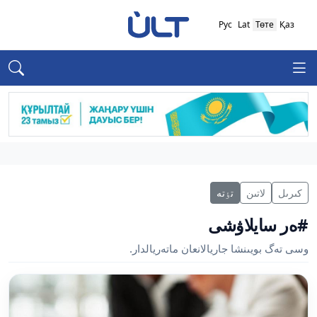
Рус
Lat
Төте
Қаз
كىرىل
لاتىن
تٶتە
#ەر سايلاۋشى
وسى تەگ بويىنشا جاريالانعان ماتەريالدار.