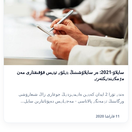
سايلاۋ-2021: ەر سايلاۋشىنىڭ بٸلۋٸ تيٸس قۇقىقتارى مەن
مٷمكٸندٸكتەرٸ
ەندٸ تۋرا 2 ايدان كەيٸن ەلٸمٸزدٸڭ جوعارى زاڭ شىعارۋشى
ورگانىنىڭ تٶمەنگٸ پالاتاسى - مەجٸلٸس دەپۋتاتتارىن سايل...
11 قاراشا 2020