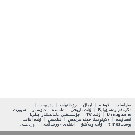
ساياسات
قوعام
ايماق
رۋحانييات
ەدەبيەت
ەكٸنشٸ رەسپۋبليكا
ۇلت تاريحى
ەلەمدە
دىزەتەر
سپورت
U magazine
ۇلت TV
جۇمىسشى ماماندىقتار جىلى!
اقساۋىت
ەكونوميكا جەنە بيزنەس
قىلمىس
ۇلت ايناسى
پوستtimes
ۇلت وبەكتيۆ
ايتىلدى - ورىندالدى!
ٶزەكتٸ