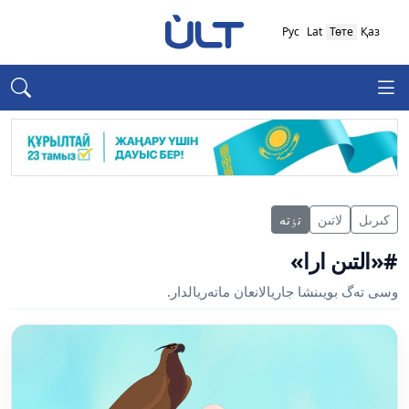
Рус
Lat
Төте
Қаз
كىرىل
لاتىن
تٶتە
#«التىن ارا»
وسى تەگ بويىنشا جاريالانعان ماتەريالدار.