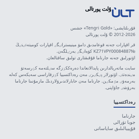
ۇلت پورتالى
قۇرىلتايشى: «Tengri Gold» جشس
2012-2026 © ۇلت پورتالى
قر اقپارات جەنە قوعامدىق دامۋ مينيسترلٸگٸ اقپارات كوميتەتٸنٸڭ
№KZ71VPY00084887 كۋەلٸگٸ بەرٸلگەن.
اۆتورلىق جەنە جارناما قۇقىقتارى تولىق ساقتالعان.
سايت ماتەريالدارىن پايدالانعاندا دەرەككٶزگە سٸلتەمە كٶرسەتۋ
مٸندەتتٸ. اۆتورلار پٸكٸرٸ مەن رەداكتسييا كٶزقاراسى سەيكەس كەلە
بەرمەۋٸ مٷمكٸن. جارناما مەن حابارلاندىرۋلاردىڭ مازمۇنىنا جارناما
بەرۋشٸ جاۋاپتى.
رەداكتسييا
جارناما
جوبا تۋرالى
قۇپييالىلىق ساياساتى