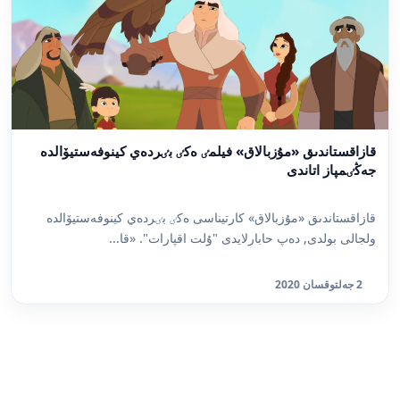
قازاقستاندىق «مۇزبالاق» فيلمٸ ەكٸ بٸردەي كينوفەستيۆالدە
جەڭٸمپاز اتاندى
قازاقستاندىق «مۇزبالاق» كارتيناسى ەكٸ بٸردەي كينوفەستيۆالدە
ولجالى بولدى, دەپ حابارلايدى "ۇلت اقپارات". «قا...
2 جەلتوقسان 2020