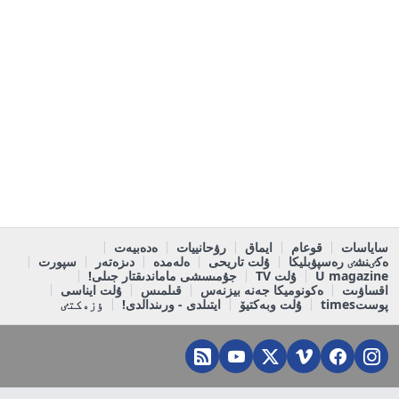
ساياسات
قوعام
ايماق
رۋحانييات
ەدەبيەت
ەكٸنشٸ رەسپۋبليكا
ۇلت تاريحى
ەلەمدە
دىزەتەر
سپورت
U magazine
ۇلت TV
جۇمىسشى ماماندىقتار جىلى!
اقساۋىت
ەكونوميكا جەنە بيزنەس
قىلمىس
ۇلت ايناسى
پوستtimes
ۇلت وبەكتيۆ
ايتىلدى - ورىندالدى!
ٶزەكتٸ