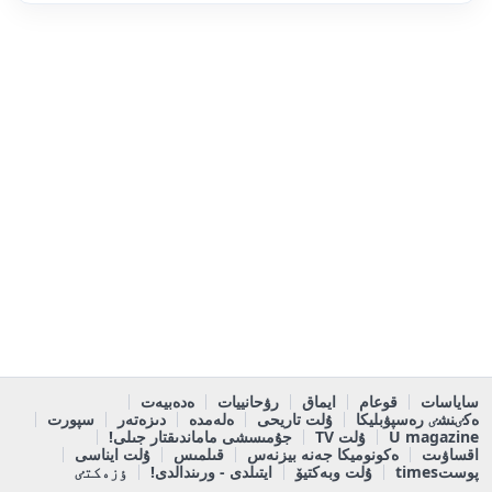
ساياسات
قوعام
ايماق
رۋحانييات
ەدەبيەت
ەكٸنشٸ رەسپۋبليكا
ۇلت تاريحى
ەلەمدە
دىزەتەر
سپورت
U magazine
ۇلت TV
جۇمىسشى ماماندىقتار جىلى!
اقساۋىت
ەكونوميكا جەنە بيزنەس
قىلمىس
ۇلت ايناسى
پوستtimes
ۇلت وبەكتيۆ
ايتىلدى - ورىندالدى!
ٶزەكتٸ