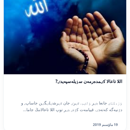
اللا تاعالا كٸمدەرمەن سٶيلەسپەيدٸ?
ٶزەكتٸ جانعا بٸر ٶلٸم. تٸرٸ جان تٸرشٸلٸگٸن جاساپ, و
دٷنيەگە كەتەدٸ. قييامەت كٷنٸ بٸر توپ اللا تاعالانىڭ جاما...
19 ماۋسىم 2019