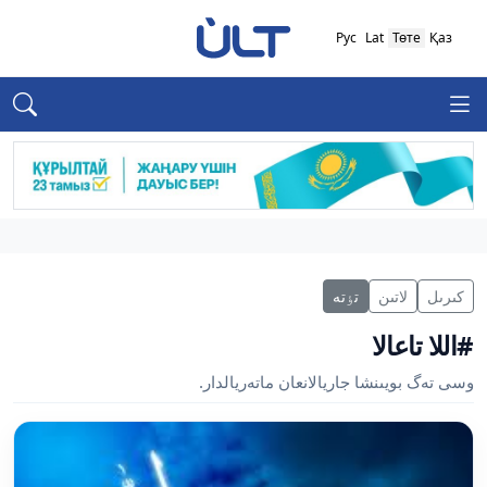
Рус
Lat
Төте
Қаз
كىرىل
لاتىن
تٶتە
#اللا تاعالا
وسى تەگ بويىنشا جاريالانعان ماتەريالدار.