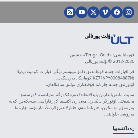
ۇلت پورتالى
قۇرىلتايشى: «Tengri Gold» جشس
2012-2026 © ۇلت پورتالى
قر اقپارات جەنە قوعامدىق دامۋ مينيسترلٸگٸ اقپارات كوميتەتٸنٸڭ
№KZ71VPY00084887 كۋەلٸگٸ بەرٸلگەن.
اۆتورلىق جەنە جارناما قۇقىقتارى تولىق ساقتالعان.
سايت ماتەريالدارىن پايدالانعاندا دەرەككٶزگە سٸلتەمە كٶرسەتۋ
مٸندەتتٸ. اۆتورلار پٸكٸرٸ مەن رەداكتسييا كٶزقاراسى سەيكەس كەلە
بەرمەۋٸ مٷمكٸن. جارناما مەن حابارلاندىرۋلاردىڭ مازمۇنىنا جارناما
بەرۋشٸ جاۋاپتى.
رەداكتسييا