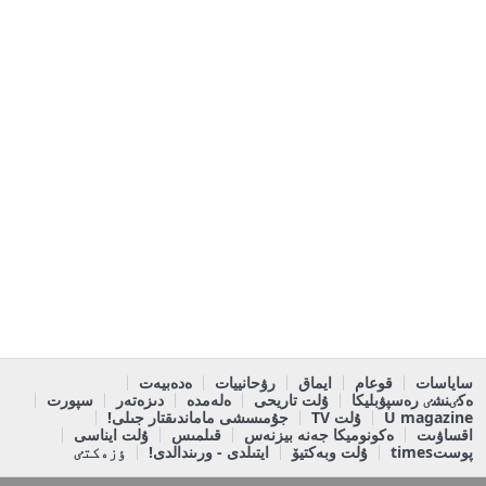
ساياسات
قوعام
ايماق
رۋحانييات
ەدەبيەت
ەكٸنشٸ رەسپۋبليكا
ۇلت تاريحى
ەلەمدە
دىزەتەر
سپورت
U magazine
ۇلت TV
جۇمىسشى ماماندىقتار جىلى!
اقساۋىت
ەكونوميكا جەنە بيزنەس
قىلمىس
ۇلت ايناسى
پوستtimes
ۇلت وبەكتيۆ
ايتىلدى - ورىندالدى!
ٶزەكتٸ