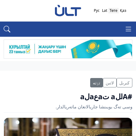
Рус
Lat
Төте
Қаз
كىرىل
لاتىن
تٶتە
#Aللa تaعaلa
وسى تەگ بويىنشا جاريالانعان ماتەريالدار.