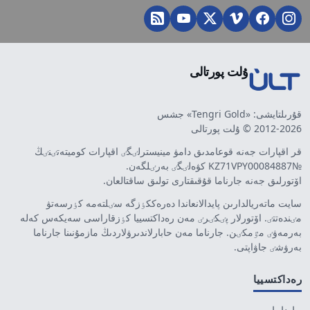
ۇلت پورتالى
قۇرىلتايشى: «Tengri Gold» جشس
2012-2026 © ۇلت پورتالى
قر اقپارات جەنە قوعامدىق دامۋ مينيسترلٸگٸ اقپارات كوميتەتٸنٸڭ
№KZ71VPY00084887 كۋەلٸگٸ بەرٸلگەن.
اۆتورلىق جەنە جارناما قۇقىقتارى تولىق ساقتالعان.
سايت ماتەريالدارىن پايدالانعاندا دەرەككٶزگە سٸلتەمە كٶرسەتۋ
مٸندەتتٸ. اۆتورلار پٸكٸرٸ مەن رەداكتسييا كٶزقاراسى سەيكەس كەلە
بەرمەۋٸ مٷمكٸن. جارناما مەن حابارلاندىرۋلاردىڭ مازمۇنىنا جارناما
بەرۋشٸ جاۋاپتى.
رەداكتسييا
جارناما