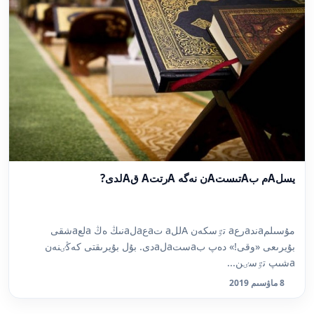
يسلAم بAتىستAن نەگە AرتتA قAلدى?
مۇسىلمaندaرعa تٷسكەن Aللa تaعaلaنىڭ ەڭ aلعaشقى
بۇيرىعى «وقى!» دەپ بaستaلaدى. بۇل بۇيرىقتى كەڭٸنەن
aشىپ تٷسٸن...
8 ماۋسىم 2019