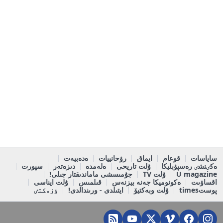
ساياسات
قوعام
ايماق
رۋحانييات
ەدەبيەت
ەكٸنشٸ رەسپۋبليكا
ۇلت تاريحى
ەلەمدە
دىزەتەر
سپورت
U magazine
ۇلت TV
جۇمىسشى ماماندىقتار جىلى!
اقساۋىت
ەكونوميكا جەنە بيزنەس
قىلمىس
ۇلت ايناسى
پوستtimes
ۇلت وبەكتيۆ
ايتىلدى - ورىندالدى!
ٶزەكتٸ