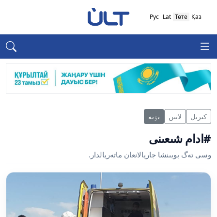
Рус
Lat
Төте
Қаз
كىرىل
لاتىن
تٶتە
#ادام شىعىنى
وسى تەگ بويىنشا جاريالانعان ماتەريالدار.