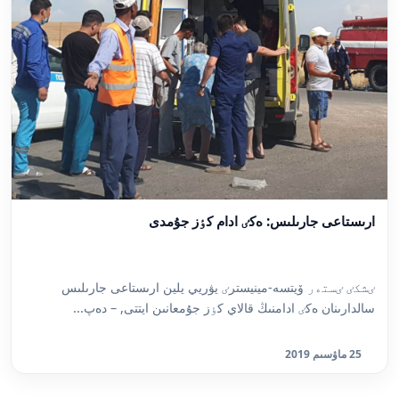
ارىستاعى جارىلىس: ەكٸ ادام كٶز جۇمدى
ٸشكٸ ٸستەر ۆيتسە-مينيسترٸ يۋريي يلين ارىستاعى جارىلىس
سالدارىنان ەكٸ ادامنىڭ قالاي كٶز جۇمعانىن ايتتى, – دەپ...
25 ماۋسىم 2019