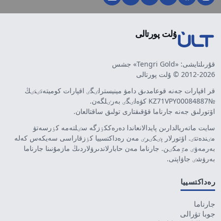
ۇلت پورتالى
قۇرىلتايشى: «Tengri Gold» جشس
2012-2026 © ۇلت پورتالى
قر اقپارات جەنە قوعامدىق دامۋ مينيسترلٸگٸ اقپارات كوميتەتٸنٸڭ
№KZ71VPY00084887 كۋەلٸگٸ بەرٸلگەن.
اۆتورلىق جەنە جارناما قۇقىقتارى تولىق ساقتالعان.
سايت ماتەريالدارىن پايدالانعاندا دەرەككٶزگە سٸلتەمە كٶرسەتۋ
مٸندەتتٸ. اۆتورلار پٸكٸرٸ مەن رەداكتسييا كٶزقاراسى سەيكەس كەلە
بەرمەۋٸ مٷمكٸن. جارناما مەن حابارلاندىرۋلاردىڭ مازمۇنىنا جارناما
بەرۋشٸ جاۋاپتى.
رەداكتسييا
جارناما
جوبا تۋرالى