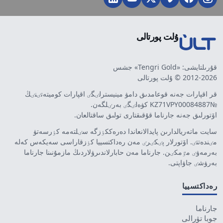
ۇلت پورتالى
قۇرىلتايشى: «Tengri Gold» جشس
2012-2026 © ۇلت پورتالى
قر اقپارات جەنە قوعامدىق دامۋ مينيسترلٸگٸ اقپارات كوميتەتٸنٸڭ
№KZ71VPY00084887 كۋەلٸگٸ بەرٸلگەن.
اۆتورلىق جەنە جارناما قۇقىقتارى تولىق ساقتالعان.
سايت ماتەريالدارىن پايدالانعاندا دەرەككٶزگە سٸلتەمە كٶرسەتۋ
مٸندەتتٸ. اۆتورلار پٸكٸرٸ مەن رەداكتسييا كٶزقاراسى سەيكەس كەلە
بەرمەۋٸ مٷمكٸن. جارناما مەن حابارلاندىرۋلاردىڭ مازمۇنىنا جارناما
بەرۋشٸ جاۋاپتى.
رەداكتسييا
جارناما
جوبا تۋرالى