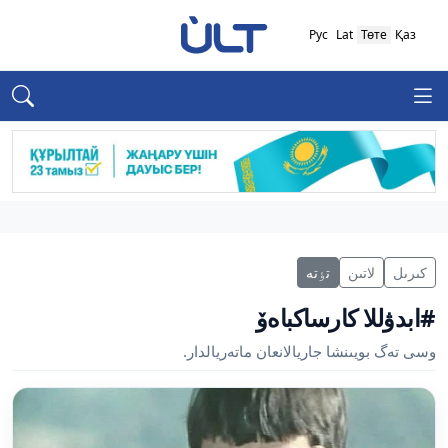
Рус
Lat
Төте
Қаз
كىرىل
لاتىن
تٶتە
#ابدۋللا كارساكباەۆ
وسى تەگ بويىنشا جاريالانعان ماتەريالدار.