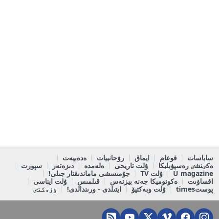
ساياسات
قوعام
ايماق
رۋحانييات
ەدەبيەت
ەكٸنشٸ رەسپۋبليكا
ۇلت تاريحى
ەلەمدە
دىزەتەر
سپورت
U magazine
ۇلت TV
جۇمىسشى ماماندىقتار جىلى!
اقساۋىت
ەكونوميكا جەنە بيزنەس
قىلمىس
ۇلت ايناسى
پوستtimes
ۇلت وبەكتيۆ
ايتىلدى - ورىندالدى!
ٶزەكتٸ