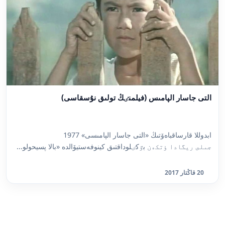
التى جاسار الپامىس (فيلمنٸڭ تولىق نۇسقاسى)
ابدوللا قارساقباەۆتىڭ «التى جاسار الپامىسى» 1977
جىلى ريگادا ٶتكەن بٷكٸلوداقتىق كينوفەستيۆالدە «بالا پسيحولو...
20 قاڭتار 2017