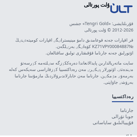
ۇلت پورتالى
قۇرىلتايشى: «Tengri Gold» جشس
2012-2026 © ۇلت پورتالى
قر اقپارات جەنە قوعامدىق دامۋ مينيسترلٸگٸ اقپارات كوميتەتٸنٸڭ
№KZ71VPY00084887 كۋەلٸگٸ بەرٸلگەن.
اۆتورلىق جەنە جارناما قۇقىقتارى تولىق ساقتالعان.
سايت ماتەريالدارىن پايدالانعاندا دەرەككٶزگە سٸلتەمە كٶرسەتۋ
مٸندەتتٸ. اۆتورلار پٸكٸرٸ مەن رەداكتسييا كٶزقاراسى سەيكەس كەلە
بەرمەۋٸ مٷمكٸن. جارناما مەن حابارلاندىرۋلاردىڭ مازمۇنىنا جارناما
بەرۋشٸ جاۋاپتى.
رەداكتسييا
جارناما
جوبا تۋرالى
قۇپييالىلىق ساياساتى
بايلانىس