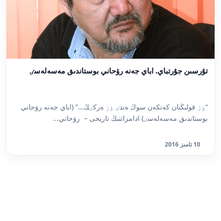
تۇرسىن جۇرتباي. اباي جەنە رۋحاني بوستاندىق مەسەلەسٸ
“ٶز قولىڭنان كەتكەن سوڭ ەندٸ ٶز ەركٸڭ…” (اباي جەنە رۋحاني
بوستاندىق مەسەلەسٸ) ادامزاتتىڭ تاريحى – رۋحاني...
10 تامىز 2016