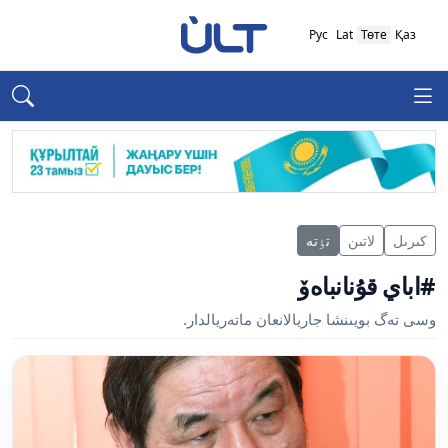
Рус
Lat
Төте
Қаз
كىرىل
لاتىن
تٶتە
#اباي قۇنانباەۆ
وسى تەگ بويىنشا جاريالانعان ماتەريالدار.