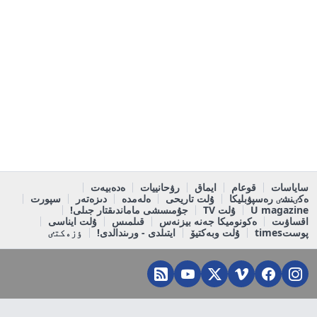
ساياسات
قوعام
ايماق
رۋحانييات
ەدەبيەت
ەكٸنشٸ رەسپۋبليكا
ۇلت تاريحى
ەلەمدە
دىزەتەر
سپورت
U magazine
ۇلت TV
جۇمىسشى ماماندىقتار جىلى!
اقساۋىت
ەكونوميكا جەنە بيزنەس
قىلمىس
ۇلت ايناسى
پوستtimes
ۇلت وبەكتيۆ
ايتىلدى - ورىندالدى!
ٶزەكتٸ