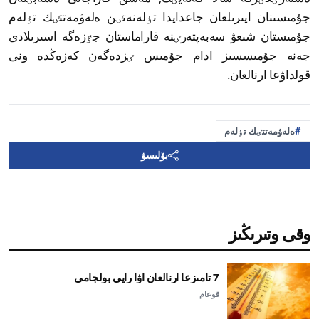
جۇمىسىنان ايىرىلعان جاعدايدا تٶلەنەتٸن ەلەۋمەتتٸك تٶلەم
جۇمىستان شىعۋ سەبەپتەرٸنە قاراماستان جٷزەگە اسىرىلادى
جەنە جۇمىسسىز ادام جۇمىس ٸزدەگەن كەزەڭدە ونى
قولداۋعا ارنالعان.
ەلەۋمەتتٸك تٶلەم
بۆلىسۋ
وقى وتىرىڭىز
7 تامىزعا ارنالعان اۋا رايى بولجامى
قوعام