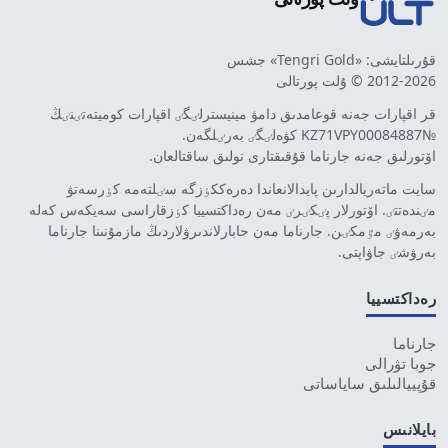
قۇرىلتايشى: «Tengri Gold» جشس
2012-2026 © ۇلت پورتالى
قر اقپارات جەنە قوعامدىق دامۋ مينيسترلٸگٸ اقپارات كوميتەتٸنٸڭ
№KZ71VPY00084887 كۋەلٸگٸ بەرٸلگەن.
اۆتورلىق جەنە جارناما قۇقىقتارى تولىق ساقتالعان.
سايت ماتەريالدارىن پايدالانعاندا دەرەككٶزگە سٸلتەمە كٶرسەتۋ
مٸندەتتٸ. اۆتورلار پٸكٸرٸ مەن رەداكتسييا كٶزقاراسى سەيكەس كەلە
بەرمەۋٸ مٷمكٸن. جارناما مەن حابارلاندىرۋلاردىڭ مازمۇنىنا جارناما
بەرۋشٸ جاۋاپتى.
رەداكتسييا
جارناما
جوبا تۋرالى
قۇپييالىلىق ساياساتى
بايلانىس