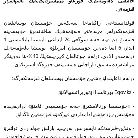
حالىقتى ەلەۋمەتتٸك قورعاۋ مينيسترلٸگٸنٸڭ باسپاسٶز
قىزمەتٸ.
قولدانىستاعى زاڭناماعا سەيكەس جۇمىستان بوساتىلعان
قىزمەتكەرلەر مٸندەتتٸ ەلەۋمەتتٸك ساقتاندىرۋ جٷيەسٸنە
قاتىسۋ ٶتٸلٸنە جەنە سوڭعى 24 ايداعى تابىسىنا بايلانىستى 1
ايدان 6 ايعا دەيٸن جۇمىسىنان ايىرىلۋى بويىنشا ەلەۋمەتتٸك
تٶلەمدەر الادى. تٶلەم جوعالعان كٸرٸستٸڭ 40%-ىنا دەيٸنگٸ
مٶلشەردە مەسق قاراجاتى ەسەبٸنەن جٷزەگە اسىرىلادى.
تٶلەم تاعايىنداۋ ٷشٸن جۇمىستان بوساتىلعان قىزمەتكەرگە:
- Egov.kz پورتالىندا اۆتوريزاتسييالانۋ;
- «جۇمىسقا ورنالاستىرۋ جەنە جۇمىسپەن قامتۋ» بٶلٸمٸندە
«جۇمىس ٸزدەۋشٸ ادامداردى تٸركەۋ» قىزمەتٸن تاڭداۋ;
- ونلاين-قىزمەتكە تاپسىرىس بەرٸپ, بارلىق جولداردى تولتىرۋ
جەنە وعان ەتسق-مەن قول قويىپ, ٶتٸنٸمدٸ جٸبەرۋ قاجەت;