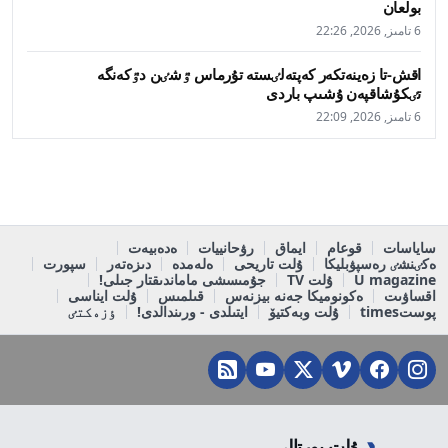
بولعان
6 تامىز, 2026, 22:26
اقش-تا زەينەتكەر كەپتەلٸستە تۇرماس ٷشٸن دٷكەنگە
تٸكۇشاقپەن ۇشىپ باردى
6 تامىز, 2026, 22:09
ساياسات
قوعام
ايماق
رۋحانييات
ەدەبيەت
ەكٸنشٸ رەسپۋبليكا
ۇلت تاريحى
ەلەمدە
دىزەتەر
سپورت
U magazine
ۇلت TV
جۇمىسشى ماماندىقتار جىلى!
اقساۋىت
ەكونوميكا جەنە بيزنەس
قىلمىس
ۇلت ايناسى
پوستtimes
ۇلت وبەكتيۆ
ايتىلدى - ورىندالدى!
ٶزەكتٸ
ۇلت پورتالى