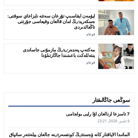
ايۋمەن ايقاسىپ تۇرعان سەتتە نايزاعاي سوقتى:
ەسكەريدٸڭ امان قالعان وقيعاسى جۇرتتى
تاڭعالدىردى
قوعام
مەكتەپ پەندەرٸنٸڭ مازمۇنى جاساندى
ينتەللەكت باعىتىندا جاڭارتىلۋدا
قوعام
سوڭعى جاڭالىقتار
7 تامىزعا ارنالعان اۋا رايى بولجامى
6 تامىز, 2026, 23:21
الماتىدا الاياقتار كانە ۋەستتٸڭ كونتسەرتٸنە جالعان بيلەتتەر ساتپاق