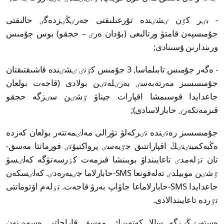
- بٸر كٷن ٸشٸندە تۇرعىلىقتى جەرٸڭٸزدەگٸ حالىقتى
جۇمىسپەن قامتۋ ورتالىعى (بۇدان ەرٸ – حجقو) بوس جۇمىس
ورىندارىن ۇسىنادى;
- ەگەر جۇمىس تابىلماسا, 3 جۇمىس كٷنٸ ٸشٸندە قاشىقتىقتان
جۇمىسسىز مەرتەبەسٸ بەرٸلەتٸن بولادى (قاجەت بولعان
جاعدايدا قوسىمشا اقپارات جيناۋ ٷشٸن سٸزگە حجقو
قىزمەتكەرٸ حابارلاسادى);
جۇمىسسىز رەتٸندە تٸركەلۋ تۋرالى مەلٸمەتتەر بولعان كەزدە
ەڭبەكمينٸنٸڭ اقپاراتتىق جٷيەسٸ پرواكتيۆتٸ فورماتتا مەسق-
تان تٶلەمدٸ تاعايىنداۋ بويىنشا قىزمەت كٶرسەتۋگە كەلٸسۋ
ٷشٸن موبيلدٸ تەلەفونعا SMS-حابارلاما جٸبەرەدٸ. كەلٸسكەن
جاعدايدا SMS-حابارلاماعا جاۋاپ بەرۋ قاجەت. تٶلەم اۆتوماتتى
تٷردە تاعايىندالادى.
ەستەرٸڭٸزگە سالا كەتەيٸك, مەسق قاراجاتى ەسەبٸنەن