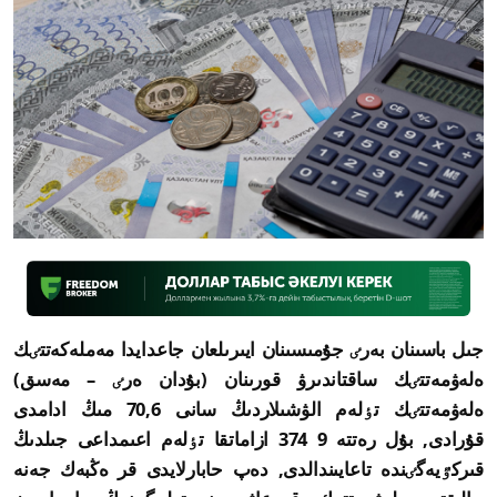
جىل باسىنان بەرٸ جۇمىسىنان ايىرىلعان جاعدايدا مەملەكەتتٸك
ەلەۋمەتتٸك ساقتاندىرۋ قورىنان (بۇدان ەرٸ – مەسق)
ەلەۋمەتتٸك تٶلەم الۋشىلاردىڭ سانى 70,6 مىڭ ادامدى
قۇرادى, بۇل رەتتە 9 374 ازاماتقا تٶلەم اعىمداعى جىلدىڭ
قىركٷيەگٸندە تاعايىندالدى, دەپ حابارلايدى قر ەڭبەك جەنە