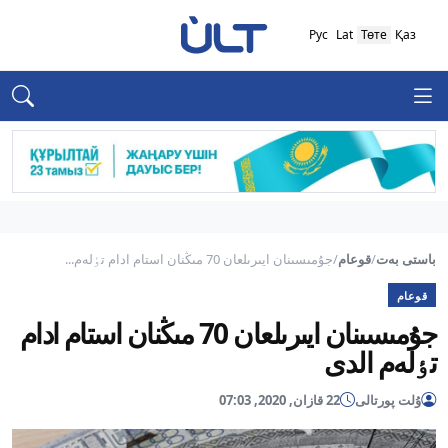
Рус
Lat
Төте
Қаз
باستى بەت
/
قوعام
/
جۇمىسىنان ايىرىلعان 70 مىڭنان استام ادام تٶلەم...
قوعام
جۇمىسىنان ايىرىلعان 70 مىڭنان استام ادام
تٶلەم الدى
ۇلت پورتالى
22 قازان, 2020, 07:03