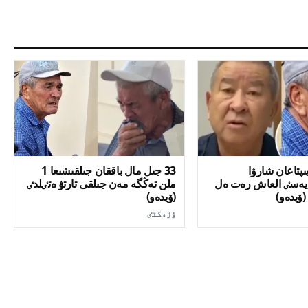
ىپتاعان شارۋا
33 جىل مال باققان جىلقىشىعا 1
 يەسٸ العاش رەت ەل
ملن تەڭگە مەن جىلقى تارتۋ ەتٸلدٸ
(ۆيدەو)
(ۆيدەو)
ٶزەكتٸ