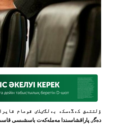
ۇلتتىق كەڭەسكە بەلگٸلٸ قوعام قايرا
دەگٸ پاراقشاسىندا مەملەكەت باسشىسى قاسىم-ج