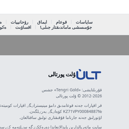
ساياسات
قوعام
ايماق
رۋحانييات
ە
جۇمىسشى ماماندىقتار جىلى!
اقساۋىت
ەكون
ۇلت پورتالى
قۇرىلتايشى: «Tengri Gold» جشس
2012-2026 © ۇلت پورتالى
قر اقپارات جەنە قوعامدىق دامۋ مينيسترلٸگٸ اقپارات كوميتە
№KZ71VPY00084887 كۋەلٸگٸ بەرٸلگەن.
اۆتورلىق جەنە جارناما قۇقىقتارى تولىق ساقتالعان.
سايت ماتەريالدارىن پايدالانعاندا دەرەككٶزگە سٸلتەمە كٶرسەت