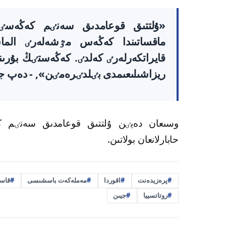
«ۇلتتىق قوعامدىق سەنٸم كەڭەسٸن
ماقساتىندا كەڭەس مٷشەلەرٸ الماس
قايراتكەرلەرٸ كەلدٸ. كەڭەستٸڭ بۇر
ريزاشىلىعىمدى بٸلدٸرەمٸن», - دەپ ج
وسىعان دەيٸن ۇلتتىق قوعامدىق سەنٸم ك
حابارلانعان بولاتىن.
پرەزيدەنت
اقوردا
مەملەكەت باسشىسى
قاسى
روتاتسييا
جيىن