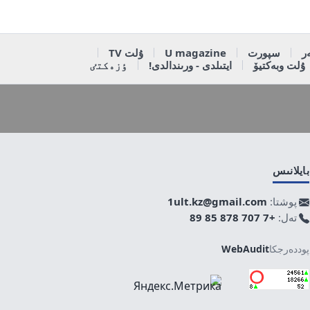
ر
سپورت
U magazine
ۇلت TV
ۇلت وبەكتيۆ
ايتىلدى - ورىندالدى!
ٶزەكتٸ
بايلانىس
پوشتا:
1ult.kz@gmail.com
تەل:
+7 707 878 85 89
پوددەرجكا
WebAudit