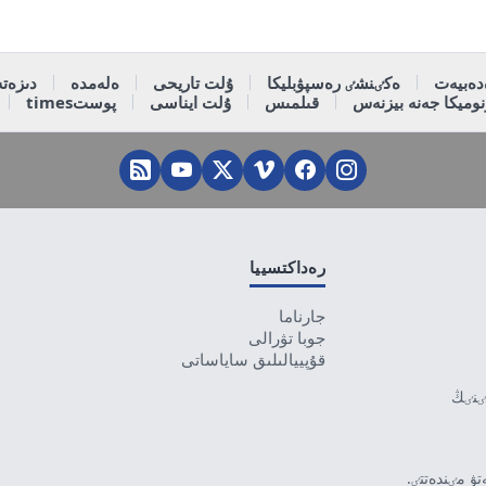
دەبيەت
ەكٸنشٸ رەسپۋبليكا
ۇلت تاريحى
ەلەمدە
دىزەتە
وميكا جەنە بيزنەس
قىلمىس
ۇلت ايناسى
پوستtimes
رەداكتسييا
جارناما
جوبا تۋرالى
قۇپييالىلىق ساياساتى
تٸنٸڭ
ۋ مٸندەتتٸ.