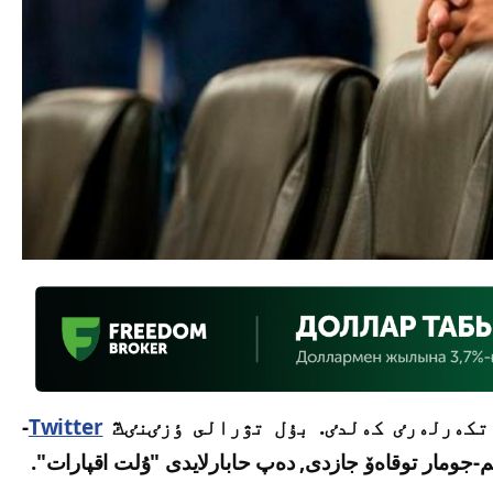
تكەرلەرٸ كەلدٸ. بۇل تۋرالى ٶزٸنٸڭ
Twitter
-
ومار توقاەۆ جازدى, دەپ حابارلايدى "ۇلت اقپارات".