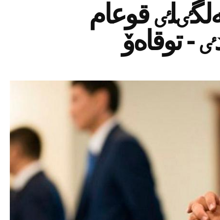
ەلگٸلٸ قوعام
ٸ - توقاەۆ