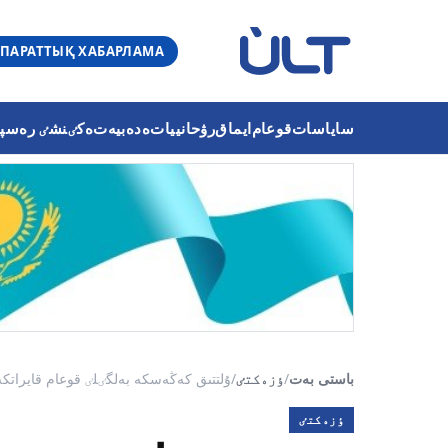
ПАРАТТЫҚ ХАБАРЛАМА
ساياسات
قوعام
ايماق
رۋحانييات
ەدەبيەت
ەكٸنشٸ رەسپۋب
باستى بەت
/
ٶزەكتٸ
/
ۇلتتىق كەڭەسكە بەلگٸلٸ قوعام قايراتكە
ٶزەكتٸ