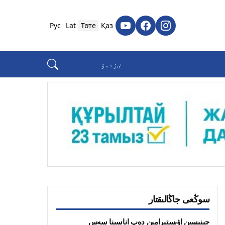
Рус
Lat
Төте
Қаз
سوڭعى جاڭالىقتار
جىنىسىن اۋىستىرامىن دەپ اناسىنا سەس