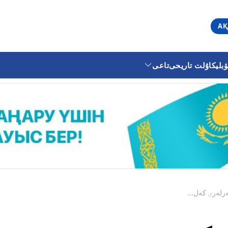
АҚ
ليكا
ۇلت تاريحى
تاعى
رلەرٸ كەل...