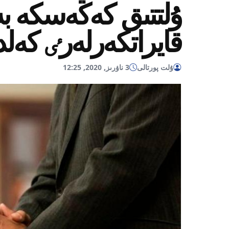
ۇلتتىق كەڭەسكە ب
قايراتكەرلەرٸ كەلد
ۇلت پورتالى
3 ناۋرىز, 2020, 12:25