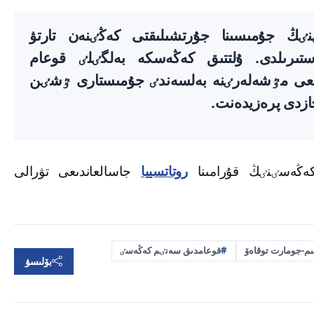
ٸڭ جۇمىسىنا جۇرتشىلىقتى كەڭٸنەن تارتۋ
تىرىلدى. ۇلتتىق كەڭەسكە بەلگٸلٸ قوعام
ىنعى مٷشەلەرٸنە بەلسەندٸ جۇمىستارى ٷشٸن
ازدى پرەزيدەنت.
ەڭەسٸنٸڭ قۇرامىنا
روتاتسييا
جاسالعاندىعى تۋرالى
م-جومارت توقاەۆ
قوعامدىق سەنٸم كەڭەسٸ
بۆلىسۋ