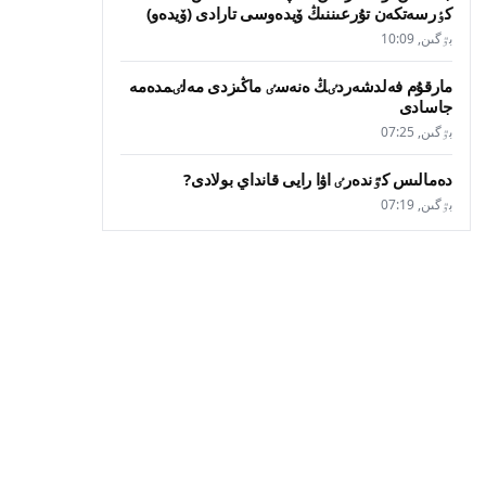
كٶرسەتكەن تۇرعىننىڭ ۆيدەوسى تارادى (ۆيدەو)
بٷگىن, 10:09
مارقۇم فەلدشەردٸڭ ەنەسٸ ماڭىزدى مەلٸمدەمە
جاسادى
بٷگىن, 07:25
دەمالىس كٷندەرٸ اۋا رايى قانداي بولادى?
بٷگىن, 07:19