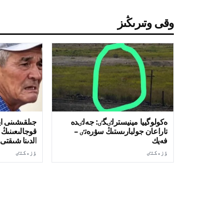
وقى وتىرىڭىز
ەكولوگييا مينيسترلٸگٸ: جەلٸدە
جىلقىشىنى اي
تاراعان جولبارىستىڭ سۋرەتٸ –
قوجالىعىنىڭ
فەيك
الدىنا شىقتى 
ٶزەكتٸ
ٶزەكتٸ