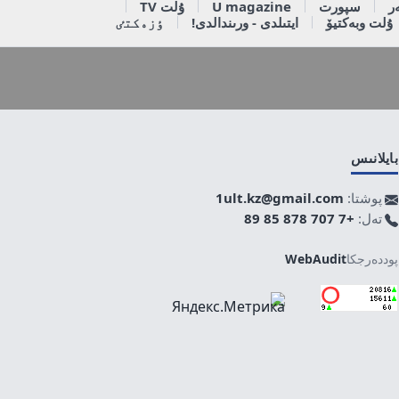
ر
سپورت
U magazine
ۇلت TV
ۇلت وبەكتيۆ
ايتىلدى - ورىندالدى!
ٶزەكتٸ
بايلانىس
پوشتا:
1ult.kz@gmail.com
تەل:
+7 707 878 85 89
پوددەرجكا
WebAudit