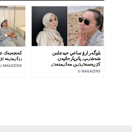
بلوگەر ارۋ ساعي حيدجابىن
كەنجەبەك جا
شەشٸپ, پاتريارحاتپەن
بٶلٸمٸنە تٷ
كٷرەسەتٸنٸن مەلٸمدەدٸ
U MAGAZINE
U MAGAZINE