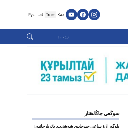
Рус
Lat
Төте
Қаз
سوڭعى جاڭالىقتار
بلوگەر ارۋ ساعي حيدجابىن شەشٸپ, پاتريارحاتپەن