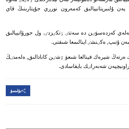
پەن ۇلىبريتانييالىق كەمەرون نورري جۇپتارىنىڭ قاي
ٸن جەكەلەي كەزدەسۋٸن دە سەتتٸ ٶتكٸزدٸ. ول حورۆاتييالىق
ندا تۇرعان ا.بۋبليك ەرتەڭ شيرەك فينالعا شىعۋ ٷشٸن كانادالىق, ەلەمنٸڭ
بۆلىسۋ