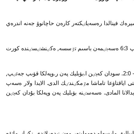
شيرەك فينالدا رەسەيلٸكتەر كارەن حاچانوۆ جەنە اندرەي
بٸرٸنشٸ پارتييادا قازاقستاندىق-امەريكالىق جۇپ 6:3 ەسەبٸمەن باسىم تٷسسە, ەكٸنشٸسٸندە كورت
تايبرەيكتە ەۋەلٸ رەسەيلٸك جۇپ العا شىقتى – 2:0. سودان كەيٸن ا.بۋبليك پەن ر.وپەلكا قۋىپ جەتٸپ,
تى اياقتاۋعا تاماشا مٷمكٸندٸك الدى. الايدا ولار ەسەپ
يدالانا المادى. ەسەسٸنە بۋبليك پەن وپەلكا بۇدان كەيٸن
يلييالىق مارسەلو دەمولينەر مەن نيدەرلاندى ٶكٸلٸ ماتۆە