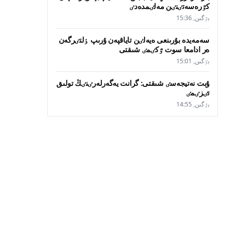
كٷرەسەتٸنٸن مەلٸمدەدٸ
بٷگىن, 15:36
سەمەيدە بۇرىنعى ەيەلٸن تاياقپەن ۇرىپ ٶلتٸرگەن
ەر ادامعا سوت ٷكٸمٸ شىقتى
بٷگىن, 15:01
ۇبت نەتيجەسٸ شىقتى: گرانت يەگەرلەرٸنٸڭ تولىق
تٸزٸمٸ
بٷگىن, 14:55