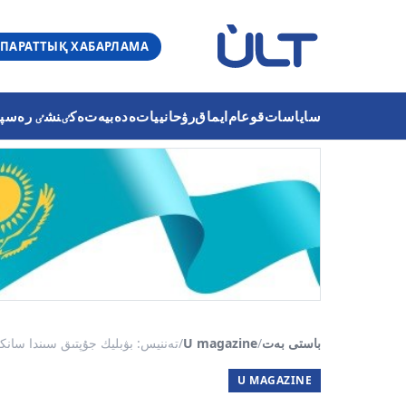
ПАРАТТЫҚ ХАБАРЛАМА
ساياسات
قوعام
ايماق
رۋحانييات
ەدەبيەت
ەكٸنشٸ رەسپۋب
باستى بەت
/
U magazine
/
تەننيس: بۋبليك جۇپتىق سىندا سانك
U MAGAZINE