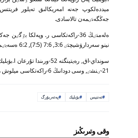
ميددەلكوپ جەنە امەريكالىق تەيلور فريتتس 
جەڭگەنٸمەن تالاسادى.
ەلەمنٸڭ 36-راكەتكاسى ر. وپەلكا بٷگ
نينو سەردارۋشيچتٸ 3:6, 7:6 (7:5), 6:2 ەسەبٸمەن ۇتىپ, ەكٸنشٸ اينالىمعا شىقتى.
سونداي-اق, رەيتينگتە 52-ورى
21-ٸنشٸ, وسى دودانىڭ 6-راكەتكاسى ميلوش راونيچپەن شەبەرلٸك بايقاسادى.
تەننيس
بۋبليك
پەتەربۋرگ
وقى وتىرىڭىز