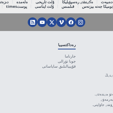
دەبيەت
ەكٸنشٸ رەسپۋبليكا
ۇلت تاريحى
ەلەمدە
دىزەتە
وميكا جەنە بيزنەس
قىلمىس
ۇلت ايناسى
پوستtimes
رەداكتسييا
جارناما
جوبا تۋرالى
قۇپييالىلىق ساياساتى
تٸنٸڭ
ۋ مٸندەتتٸ.
بەرمەۋٸ
رۋشٸ جاۋاپتى.