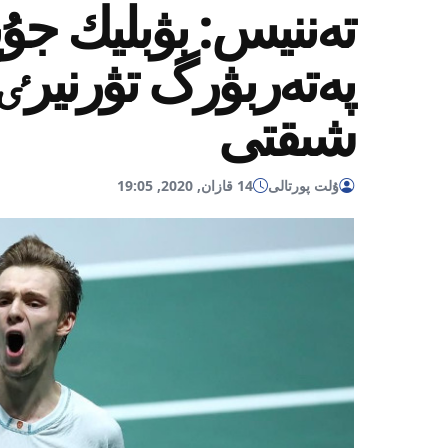
تەننيس: بۋبليك جۇ
پەتەربۋرگ تۋرنيرٸنٸ
شىقتى
ۇلت پورتالى
14 قازان, 2020, 19:05