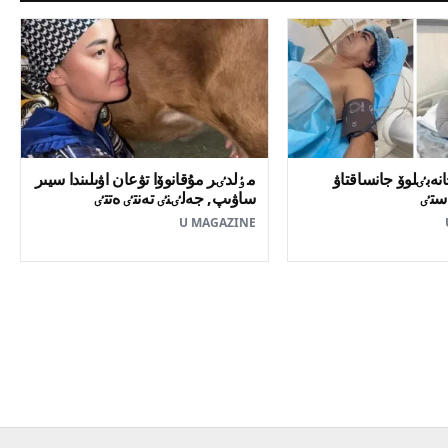
نەبٸلوۆ جانساقتاۋ
مٶلدٸر مۇقانوۆا تۋعان اۋىلىندا سيىر
ستٸ
ساۋىپ, جەلٸنٸ تەنتٸ ەتتٸ
U MAGAZINE