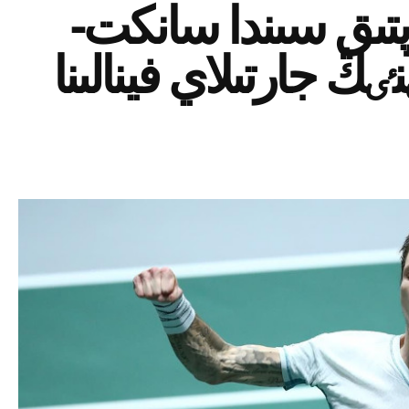
پتىق سىندا سانكت-
ڭ جارتىلاي فينالىنا