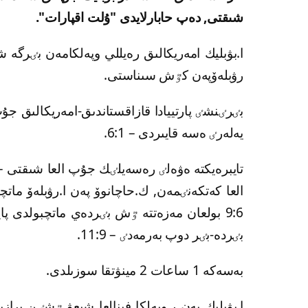
شىقتى, دەپ حابارلايدى "ۇلت اقپارات".
ا.بۋبليك امەريكالىق رەيللي وپەلكامەن بٸرگە 
رۋبلەۆپەن كٷش سىناستى.
يەلەرٸ ەسە قايىردى – 6:1.
العا كەتكەنٸمەن, ك.حاچانوۆ پەن ا.رۋبلەۆ ماتچ
9:6 بولعان مەزەتتە ٷش بٸردەي ماتچبولدى پا
بٸردە-بٸر دوپ بەرمەدٸ – 11:9.
بەسەكە 1 ساعات 2 مينۋتقا سوزىلدى.
ا.بۋبليك پەن ر.وپەلكا فينالعا شىعۋ ٷشٸن براز