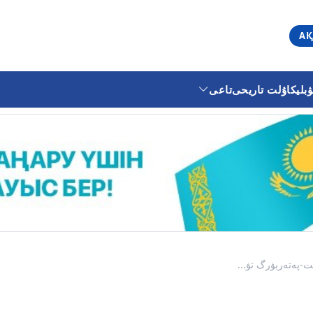
АҚ
ليكا
ۇلت تاريحى
تاعى
ت-پەتەربۋرگ تۋ...