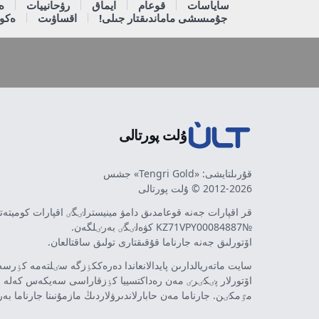
ساياسات
قوعام
ايماق
رۋحانييات
ە
جۇمىسشى ماماندىقتار جىلى!
اقساۋىت
ەكون
ۇلت پورتالى
قۇرىلتايشى: «Tengri Gold» جشس
2012-2026 © ۇلت پورتالى
قر اقپارات جەنە قوعامدىق دامۋ مينيسترلٸگٸ اقپارات كوميتە
№KZ71VPY00084887 كۋەلٸگٸ بەرٸلگەن.
اۆتورلىق جەنە جارناما قۇقىقتارى تولىق ساقتالعان.
سايت ماتەريالدارىن پايدالانعاندا دەرەككٶزگە سٸلتەمە كٶرسەت
اۆتورلار پٸكٸرٸ مەن رەداكتسييا كٶزقاراسى سەيكەس كەلە 
مٷمكٸن. جارناما مەن حابارلاندىرۋلاردىڭ مازمۇنىنا جارناما بە