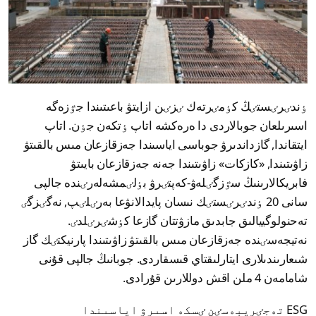
ٶندٸرٸستٸڭ كٶمٸرتەك ٸزٸن ازايتۋ باعىتىندا جٷزەگە
اسىرىلعان جوبالاردى دا ەرەكشە اتاپ ٶتكەن جٶن. اتاپ
ايتقاندا, گازداندىرۋ جوباسى اياسىندا جەزقازعان مىس بالقىتۋ
زاۋىتىندا, «كازكات» زاۋىتىندا جەنە جەزقازعان بايىتۋ
فابريكالارىنىڭ سٷزگٸلەۋ-كەپتٸرۋ بٶلٸمشەلەرٸندە جالپى
سانى 20 ٶندٸرٸستٸك نىسان پايدالانۋعا بەرٸلٸپ, نەگٸزگٸ
تەحنولوگييالىق جابدىق مازۋتتان گازعا كٶشٸرٸلدٸ.
نەتيجەسٸندە جەزقازعان مىس بالقىتۋ زاۋىتىندا پارنيكتٸك گاز
شىعارىندىلارى ايتارلىقتاي قىسقاردى. جوبانىڭ جالپى قۇنى
شامامەن 4 ملن اقش دوللارىن قۇرادى.
ESG تەجٸريبەسٸن ٸسكە اسىرۋ اياسىندا