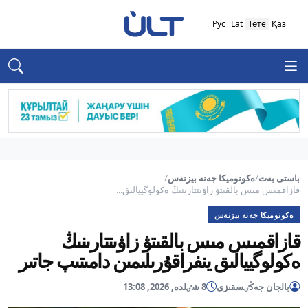
Рус
Lat
Төте
Қаз
باستى بەت
/
ەكونوميكا جەنە بيزنەس
/
قازاقمىس مىس بالقىتۋ زاۋىتتارىنىڭ ەكولوگييالىق...
ەكونوميكا جەنە بيزنەس
قازاقمىس مىس بالقىتۋ زاۋىتتارىنىڭ
ەكولوگييالىق ينفراقۇرىلىمىن دامىتىپ جاتىر
بالجان جەڭٸسقىزى
8 شٸلدە, 2026, 13:08