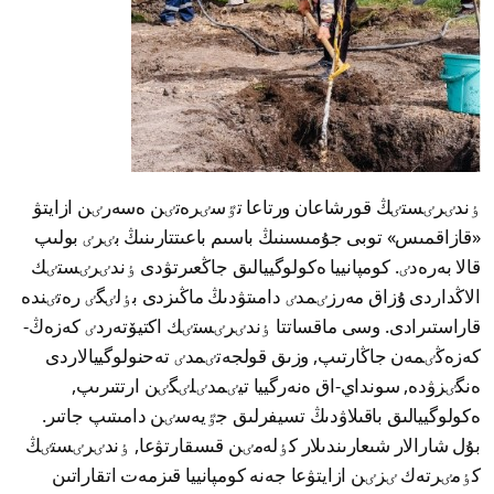
ٶندٸرٸستٸڭ قورشاعان ورتاعا تٷسٸرەتٸن ەسەرٸن ازايتۋ
«قازاقمىس» توبى جۇمىسىنىڭ باسىم باعىتتارىنىڭ بٸرٸ بولىپ
قالا بەرەدٸ. كومپانييا ەكولوگييالىق جاڭعىرتۋدى ٶندٸرٸستٸك
الاڭداردى ۇزاق مەرزٸمدٸ دامىتۋدىڭ ماڭىزدى بٶلٸگٸ رەتٸندە
قاراستىرادى. وسى ماقساتتا ٶندٸرٸستٸك اكتيۆتەردٸ كەزەڭ-
كەزەڭٸمەن جاڭارتىپ, وزىق قولجەتٸمدٸ تەحنولوگييالاردى
ەنگٸزۋدە, سونداي-اق ەنەرگييا تيٸمدٸلٸگٸن ارتتىرىپ,
ەكولوگييالىق باقىلاۋدىڭ تسيفرلىق جٷيەسٸن دامىتىپ جاتىر.
بۇل شارالار شىعارىندىلار كٶلەمٸن قىسقارتۋعا, ٶندٸرٸستٸڭ
كٶمٸرتەك ٸزٸن ازايتۋعا جەنە كومپانييا قىزمەت اتقاراتىن