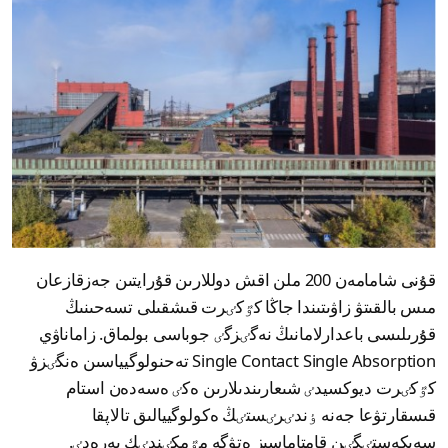
قۇنى شامامەن 200 ملن اقش دوللارىن قۇرايتىن جەزقازعان
مىس بالقىتۋ زاۋىتىندا جاڭا كٷكٸرت قىشقىلى تسەحىنىڭ
قۇرىلىسى باعدارلامانىڭ نەگٸزگٸ جوباسى بولماق. زاماناۋي
Single Contact Single Absorption تەحنولوگيياسىن ەنگٸزۋ
كٷكٸرت ديوكسيدٸ شىعارىندىلارىن ەكٸ ەسەدەن استام
قىسقارتۋعا جەنە ٶندٸرٸستٸڭ ەكولوگييالىق تالاپقا
سەيكەستٸگٸن قامتاماسىز ەتۋگە مٷمكٸندٸك بەرەدٸ.