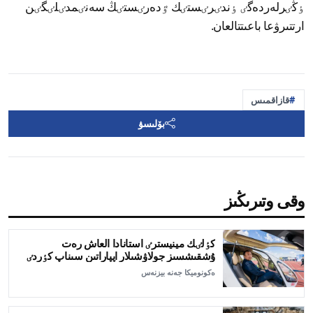
ٶڭٸرلەردەگٸ ٶندٸرٸستٸك ٷدەرٸستٸڭ سەنٸمدٸلٸگٸن
ارتتىرۋعا باعىتتالعان.
قازاقمىس
بۆلىسۋ
وقى وتىرىڭىز
كٶلٸك مينيسترٸ استانادا العاش رەت
ۇشقىشسىز جولاۋشىلار اپپاراتىن سىناپ كٶردٸ
ەكونوميكا جەنە بيزنەس