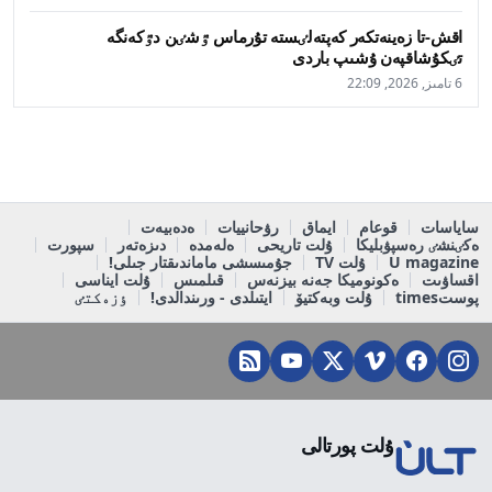
اقش-تا زەينەتكەر كەپتەلٸستە تۇرماس ٷشٸن دٷكەنگە
تٸكۇشاقپەن ۇشىپ باردى
6 تامىز, 2026, 22:09
ساياسات
قوعام
ايماق
رۋحانييات
ەدەبيەت
ەكٸنشٸ رەسپۋبليكا
ۇلت تاريحى
ەلەمدە
دىزەتەر
سپورت
U magazine
ۇلت TV
جۇمىسشى ماماندىقتار جىلى!
اقساۋىت
ەكونوميكا جەنە بيزنەس
قىلمىس
ۇلت ايناسى
پوستtimes
ۇلت وبەكتيۆ
ايتىلدى - ورىندالدى!
ٶزەكتٸ
ۇلت پورتالى