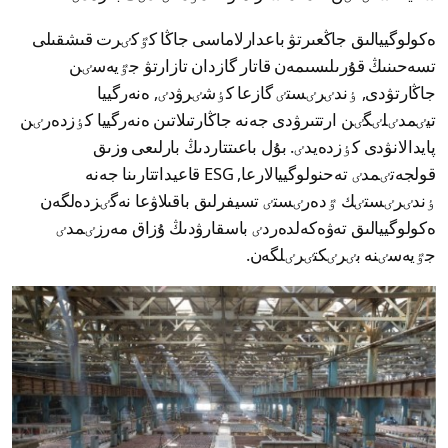
ەكولوگييالىق جاڭعىرتۋ باعدارلاماسى جاڭا كٷكٸرت قىشقىلى
تسەحىنىڭ قۇرىلىسىمەن قاتار گازدان تازارتۋ جٷيەسٸن
جاڭارتۋدى, ٶندٸرٸستٸ گازعا كٶشٸرۋدٸ, ەنەرگييا
تيٸمدٸلٸگٸن ارتتىرۋدى جەنە جاڭارتىلاتىن ەنەرگييا كٶزدەرٸن
پايدالانۋدى كٶزدەيدٸ. بۇل باعىتتاردىڭ بارلىعى وزىق
قولجەتٸمدٸ تەحنولوگييالارعا, ESG قاعيداتتارىنا جەنە
ٶندٸرٸستٸك ٷدەرٸستٸ تسيفرلىق باقىلاۋعا نەگٸزدەلگەن
ەكولوگييالىق تەۋەكەلدەردٸ باسقارۋدىڭ ۇزاق مەرزٸمدٸ
جٷيەسٸنە بٸرٸكتٸرٸلگەن.