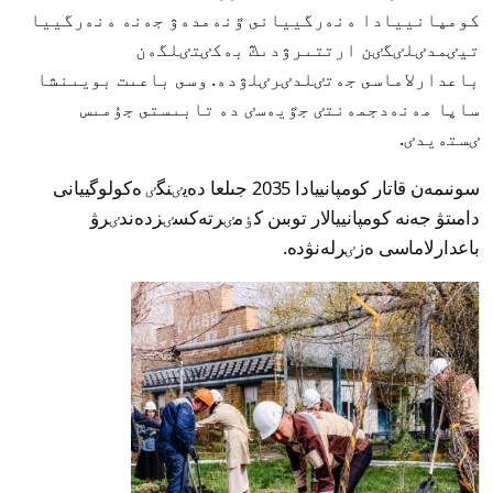
كومپانييادا ەنەرگييانى ٷنەمدەۋ جەنە ەنەرگييا
تيٸمدٸلٸگٸن ارتتىرۋدىڭ بەكٸتٸلگەن
باعدارلاماسى جەتٸلدٸرٸلۋدە. وسى باعىت بويىنشا
ساپا مەنەدجمەنتٸ جٷيەسٸ دە تابىستى جۇمىس
ٸستەيدٸ.
سونىمەن قاتار كومپانييادا 2035 جىلعا دەيٸنگٸ ەكولوگييانى
دامىتۋ جەنە كومپانييالار توبىن كٶمٸرتەكسٸزدەندٸرۋ
باعدارلاماسى ەزٸرلەنۋدە.