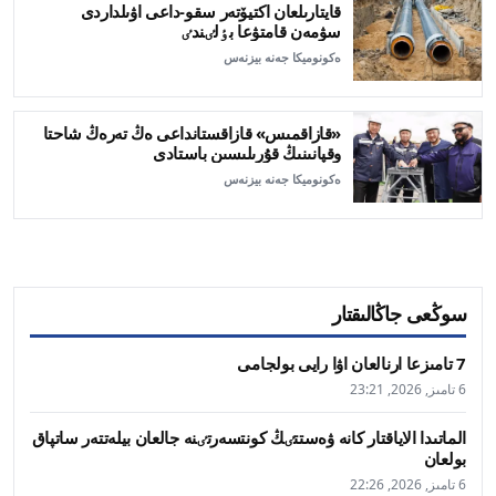
قايتارىلعان اكتيۆتەر سقو-داعى اۋىلداردى
سۋمەن قامتۋعا بٶلٸندٸ
ەكونوميكا جەنە بيزنەس
«قازاقمىس» قازاقستانداعى ەڭ تەرەڭ شاحتا
وقپانىنىڭ قۇرىلىسىن باستادى
ەكونوميكا جەنە بيزنەس
سوڭعى جاڭالىقتار
7 تامىزعا ارنالعان اۋا رايى بولجامى
6 تامىز, 2026, 23:21
الماتىدا الاياقتار كانە ۋەستتٸڭ كونتسەرتٸنە جالعان بيلەتتەر ساتپاق
بولعان
6 تامىز, 2026, 22:26