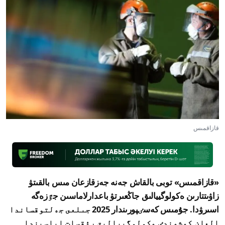
قازاقمىس
«قازاقمىس» توبى بالقاش جەنە جەزقازعان مىس بالقىتۋ
زاۋىتتارىن ەكولوگييالىق جاڭعىرتۋ باعدارلاماسىن جٷزەگە
اسىرۋدا. جۇمىس كەسٸپورىندار 2025 جىلعى جەلتوقساندا
العان كەشەندٸ ەكولوگييالىق رۇقسات اياسىندا