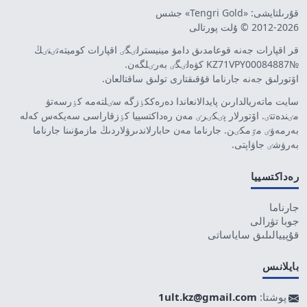
قۇرىلتايشى: «Tengri Gold» جشس
2012-2026 © ۇلت پورتالى
قر اقپارات جەنە قوعامدىق دامۋ مينيسترلٸگٸ اقپارات كوميتەتٸنٸڭ
№KZ71VPY00084887 كۋەلٸگٸ بەرٸلگەن.
اۆتورلىق جەنە جارناما قۇقىقتارى تولىق ساقتالعان.
سايت ماتەريالدارىن پايدالانعاندا دەرەككٶزگە سٸلتەمە كٶرسەتۋ
مٸندەتتٸ. اۆتورلار پٸكٸرٸ مەن رەداكتسييا كٶزقاراسى سەيكەس كەلە
بەرمەۋٸ مٷمكٸن. جارناما مەن حابارلاندىرۋلاردىڭ مازمۇنىنا جارناما
بەرۋشٸ جاۋاپتى.
رەداكتسييا
جارناما
جوبا تۋرالى
قۇپييالىلىق ساياساتى
بايلانىس
پوشتا:
1ult.kz@gmail.com