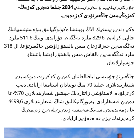
جٷرگٸزٸلٸپ, ٶندٸرٸستٸ 2034 جىلعا دەيٸن كەزەڭ-
كەزەڭٸمەن جاڭعىرتۋدى كٶزدەيدٸ.
ەكٸ ٶندٸرٸستٸك الاڭ بويىنشا ەكولوگييالىق ينۆەستيتسييانىڭ
جالپى كٶلەمٸ 829,6 ملرد تەڭگەنٸ قۇرايدى. ونىڭ 511,6 ملرد
تەڭگەسٸن جەزقازعان مىس بالقىتۋ زاۋىتىن جاڭعىرتۋعا, ال 318
ملرد تەڭگەسٸن بالقاش مىس بالقىتۋ زاۋىتىنا باعىتتاۋ
جوسپارلانعان.
جاڭعىرتۋ جۇمىسى اياقتالعاننان كەيٸن كٷكٸرت ديوكسيدٸ
شىعارىندىلارى جىلىنا 70 مىڭ توننادان استامعا ازايادى دەپ
كٷتٸلۋدە. لاستاۋشى زاتتاردىڭ جيىنتىق شىعارىندىلارى 70%-عا
دەيٸن قىسقارادى, بەيورگانيكالىق شاڭ شىعارىندىلارى 99,6%-
عا تٶمەندەيدٸ, سەيكەسٸنشە ٶندٸرٸلەتٸن ٶنٸمنٸڭ
كٶمٸرتەك ٸزٸ دە ەدەۋٸر ازايادى.