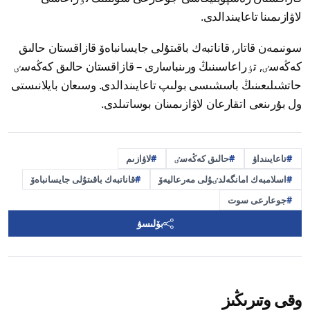
لاۋازىمىنا تاعايىندالدى.
سونىمەن قاتار, قاناتبەك باقىتۇلى جايسانباەۆ قازاقستان حالىق
كەڭەسٸ, تٶراعاسىنىڭ ورىنباسارى – قازاقستان حالىق كەڭەسٸ
حاتشىلىعىنىڭ باسشىسى بولىپ تاعايىندالدى. وسىعان بايلانىستى
ول بۇرىنعى اتقارعان لاۋازىمىنان بوساتىلدى.
تاعايىنداۋ
حالىق كەڭەسٸ
لاۋازىم
اسلامبەك امانگەلدٸۇلى مەرعاليەۆ
قاناتبەك باقىتۇلى جايسانباەۆ
جوعارعى سوت
بۆلىسۋ
وقى وتىرىڭىز