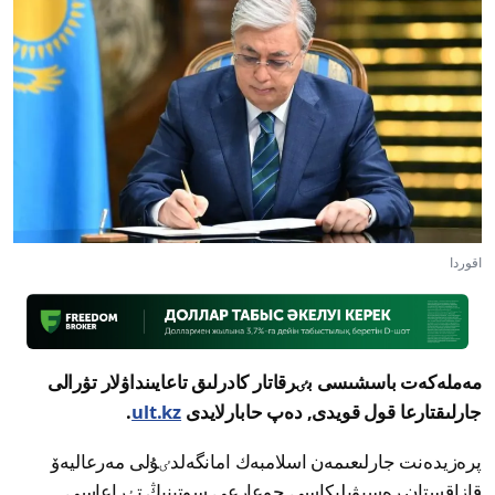
اقوردا
مەملەكەت باسشىسى بٸرقاتار كادرلىق تاعايىنداۋلار تۋرالى
جارلىقتارعا قول قويدى, دەپ حابارلايدى
ult.kz
.
پرەزيدەنت جارلىعىمەن اسلامبەك امانگەلدٸۇلى مەرعاليەۆ
قازاقستان رەسپۋبليكاسى جوعارعى سوتىنىڭ تٶراعاسى