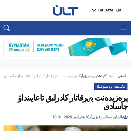
Рус
Lat
Төте
Қаз
باستى بەت
/
ەكٸنشٸ رەسپۋبليكا
/
پرەزيدەنت بٸرقاتار كادرلىق تاعايىنداۋ جاسادى
ەكٸنشٸ رەسپۋبليكا
پرەزيدەنت بٸرقاتار كادرلىق تاعايىنداۋ
جاسادى
بالجان جەڭٸسقىزى
8 شٸلدە, 2026, 10:01