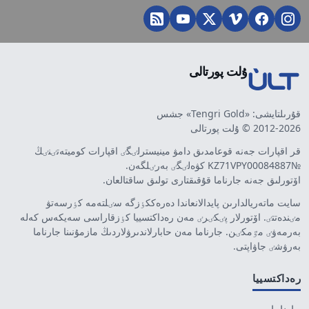
ۇلت پورتالى
قۇرىلتايشى: «Tengri Gold» جشس
2012-2026 © ۇلت پورتالى
قر اقپارات جەنە قوعامدىق دامۋ مينيسترلٸگٸ اقپارات كوميتەتٸنٸڭ
№KZ71VPY00084887 كۋەلٸگٸ بەرٸلگەن.
اۆتورلىق جەنە جارناما قۇقىقتارى تولىق ساقتالعان.
سايت ماتەريالدارىن پايدالانعاندا دەرەككٶزگە سٸلتەمە كٶرسەتۋ
مٸندەتتٸ. اۆتورلار پٸكٸرٸ مەن رەداكتسييا كٶزقاراسى سەيكەس كەلە
بەرمەۋٸ مٷمكٸن. جارناما مەن حابارلاندىرۋلاردىڭ مازمۇنىنا جارناما
بەرۋشٸ جاۋاپتى.
رەداكتسييا