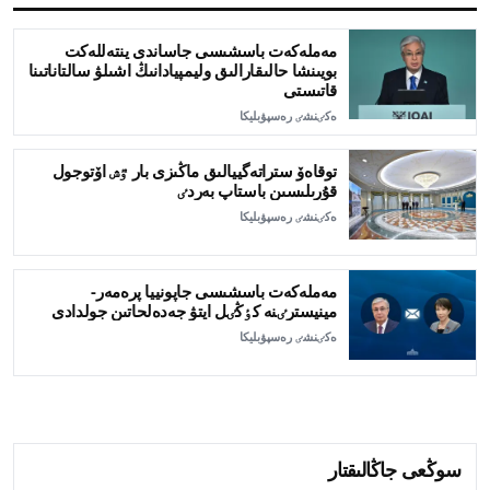
مەملەكەت باسشىسى جاساندى ينتەللەكت
بويىنشا حالىقارالىق وليمپيادانىڭ اشىلۋ سالتاناتىنا
قاتىستى
ەكٸنشٸ رەسپۋبليكا
توقاەۆ ستراتەگييالىق ماڭىزى بار ٷش اۆتوجول
قۇرىلىسىن باستاپ بەردٸ
ەكٸنشٸ رەسپۋبليكا
مەملەكەت باسشىسى جاپونييا پرەمەر-
مينيسترٸنە كٶڭٸل ايتۋ جەدەلحاتىن جولدادى
ەكٸنشٸ رەسپۋبليكا
سوڭعى جاڭالىقتار