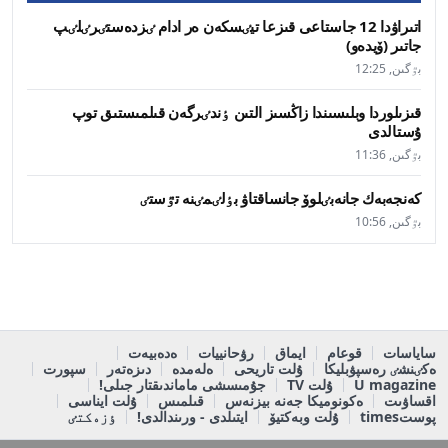
اتىراۋدا 12 جاستاعى قىزعا تيٸسكەن ەر ادام ٸزدەستٸرٸلٸپ
جاتىر (ۆيدەو)
بٷگىن, 12:25
قىزىلوردا وبلىسىندا زاڭسىز التىن ٶندٸرگەن قىلمىستىق توپ
ۇستالدى
بٷگىن, 11:36
كەنجەبەك جانەبٸلوۆ جانساقتاۋ بٶلٸمٸنە تٷستٸ
بٷگىن, 10:56
ساياسات
قوعام
ايماق
رۋحانييات
ەدەبيەت
ەكٸنشٸ رەسپۋبليكا
ۇلت تاريحى
ەلەمدە
دىزەتەر
سپورت
U magazine
ۇلت TV
جۇمىسشى ماماندىقتار جىلى!
اقساۋىت
ەكونوميكا جەنە بيزنەس
قىلمىس
ۇلت ايناسى
پوستtimes
ۇلت وبەكتيۆ
ايتىلدى - ورىندالدى!
ٶزەكتٸ