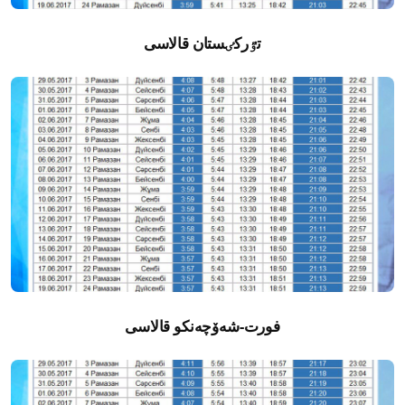
تٷركٸستان قالاسى
فورت-شەۆچەنكو قالاسى