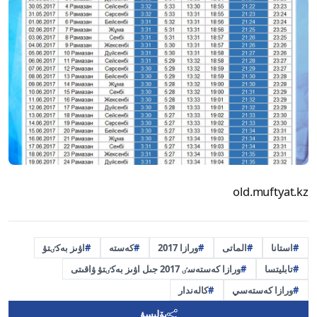
old.muftyat.kz
استانا
الماتى
ورازا 2017
كەستە
اۋىز بەكٸتۋ
تابليتسا
ورازا كەستەسٸ 2017 جىل اۋىز بەكٸتۋ ۋاقىتى
ورازا كەستەسي
كالەندار
بۆلىسۋ