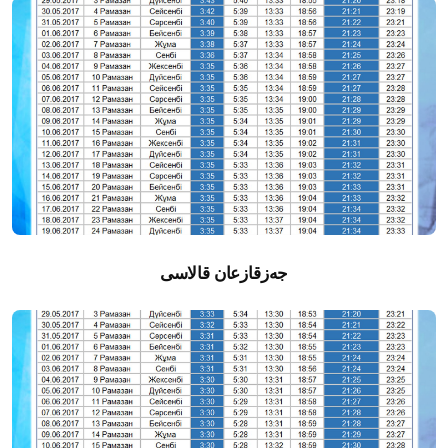
جەزقازعان قالاسى