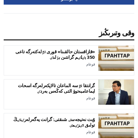
وقى وتىرىڭىز
«قازاقستان حالقىنا» قورى تٷلەكتەرگە تاعى
350 بٸلٸم گرانتىن بٶلدٸ
قوعام
گرانتقا تٷسە الماعان تالاپكەرلەرگە اسحات
ايماعامبەتوۆ التى كەڭەس بەردٸ
قوعام
ۇبت نەتيجەسٸ شىقتى: گرانت يەگەرلەرٸنٸڭ
تولىق تٸزٸمٸ
قوعام