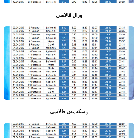
ورال قالاسى
ٶسكەمەن قالاسى