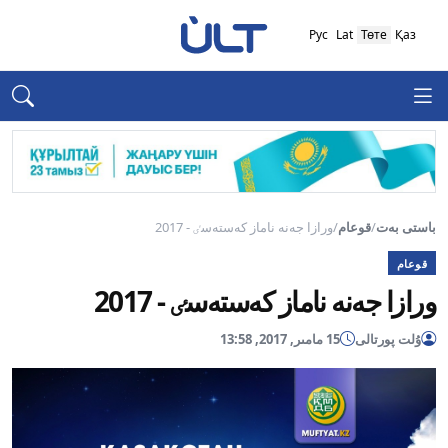
Рус
Lat
Төте
Қаз
باستى بەت
/
قوعام
/
ورازا جەنە ناماز كەستەسٸ - 2017
قوعام
ورازا جەنە ناماز كەستەسٸ - 2017
ۇلت پورتالى
15 مامىر, 2017, 13:58