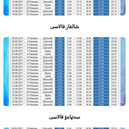
شالقار قالاسى
سەتپاەۆ قالاسى