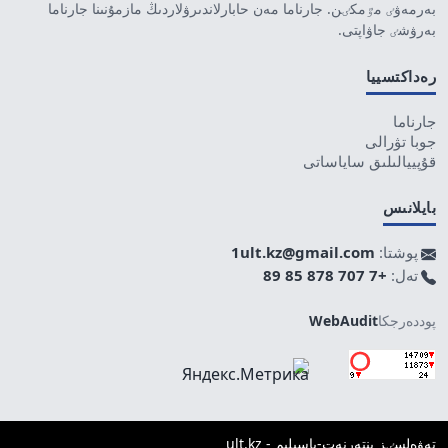
بەرمەۋٸ مٷمكٸن. جارناما مەن حابارلاندىرۋلاردىڭ مازمۇنىنا جارناما
بەرۋشٸ جاۋاپتى.
رەداكتسييا
جارناما
جوبا تۋرالى
قۇپييالىلىق ساياساتى
بايلانىس
پوشتا:
1ult.kz@gmail.com
تەل:
+7 707 878 85 89
پوددەرجكا
WebAudit
تەۋەلسٸز ينتەرنەت-باسىلىم - ult.kz