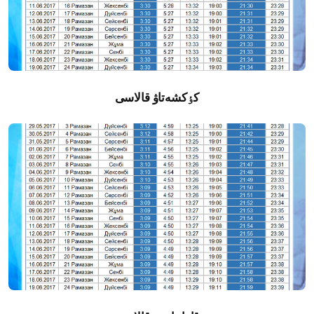
كٶكشەتاۋ قالاسى