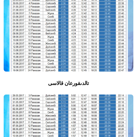
تالدىقورعان قالاسى