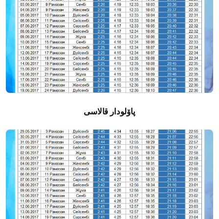
پاۆلودار قالاسى