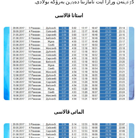
كٷنٸنەن ورازا ايت نامازىنا دەيٸن بەرۋگە بولادى.
استانا قالاسى
الماتى قالاسى