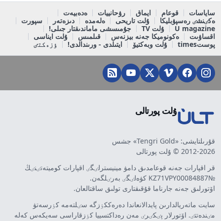
ساياسات
قوعام
ايماق
رۋحانييات
ەدەبيەت
ەكٸنشٸ رەسپۋبليكا
ۇلت تاريحى
ەلەمدە
دىزەتەر
سپورت
U magazine
ۇلت TV
جۇمىسشى ماماندىقتار جىلى!
اقساۋىت
ەكونوميكا جەنە بيزنەس
قىلمىس
ۇلت ايناسى
پوستtimes
ۇلت وبەكتيۆ
ايتىلدى - ورىندالدى!
ٶزەكتٸ
ۇلت پورتالى
قۇرىلتايشى: «Tengri Gold» جشس
2012-2026 © ۇلت پورتالى
قر اقپارات جەنە قوعامدىق دامۋ مينيسترلٸگٸ اقپارات كوميتەتٸنٸڭ
№KZ71VPY00084887 كۋەلٸگٸ بەرٸلگەن.
اۆتورلىق جەنە جارناما قۇقىقتارى تولىق ساقتالعان.
سايت ماتەريالدارىن پايدالانعاندا دەرەككٶزگە سٸلتەمە كٶرسەتۋ
مٸندەتتٸ. اۆتورلار پٸكٸرٸ مەن رەداكتسييا كٶزقاراسى سەيكەس كەلە