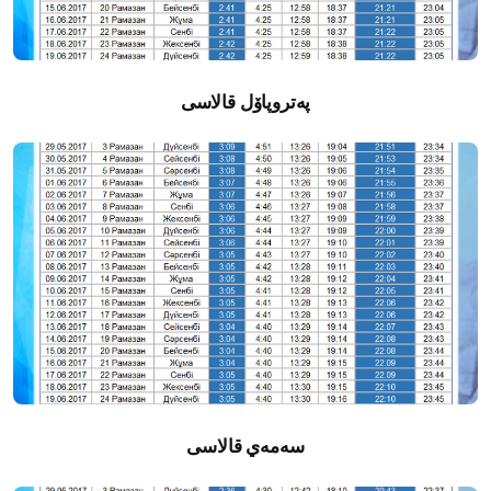
پەتروپاۆل قالاسى
سەمەي قالاسى