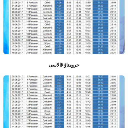
حرومتاۋ قالاسى