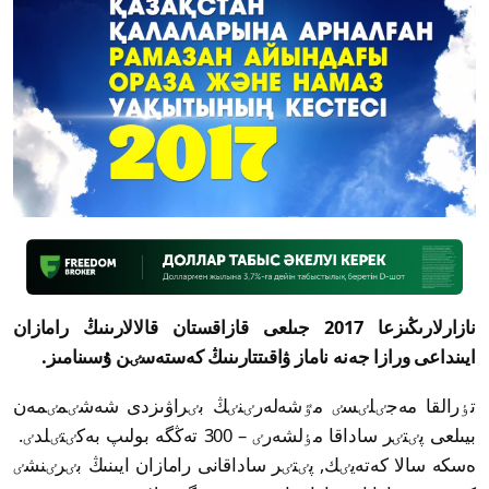
نازارلارىڭىزعا 2017 جىلعى قازاقستان قالالارىنىڭ رامازان
ايىنداعى ورازا جەنە ناماز ۋاقىتتارىنىڭ كەستەسٸن ۇسىنامىز.
تٶرالقا مەجٸلٸسٸ مٷشەلەرٸنٸڭ بٸراۋىزدى شەشٸمٸمەن
بيىلعى پٸتٸر ساداقا مٶلشەرٸ – 300 تەڭگە بولىپ بەكٸتٸلدٸ.
ەسكە سالا كەتەيٸك, پٸتٸر ساداقانى رامازان ايىنىڭ بٸرٸنشٸ