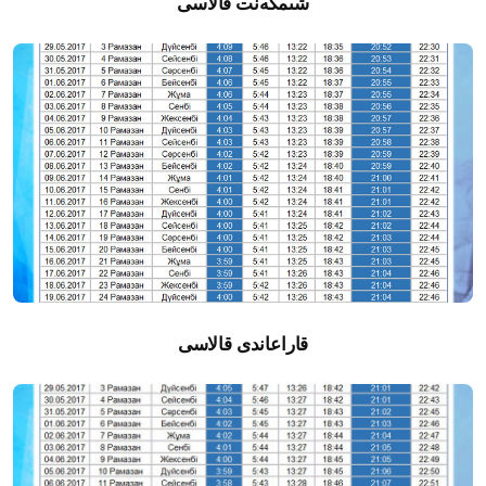
شىمكەنت قالاسى
قاراعاندى قالاسى