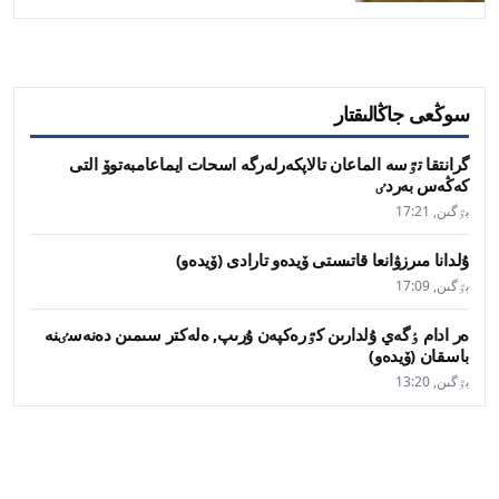
سوڭعى جاڭالىقتار
گرانتقا تٷسە الماعان تالاپكەرلەرگە اسحات ايماعامبەتوۆ التى
كەڭەس بەردٸ
بٷگىن, 17:21
ۇلدانا مىرزۋانعا قاتىستى ۆيدەو تارادى (ۆيدەو)
بٷگىن, 17:09
ەر ادام ٶگەي ۇلدارىن كٷرەكپەن ۇرىپ, ەلەكتر سىمىن دەنەسٸنە
باسقان (ۆيدەو)
بٷگىن, 13:20