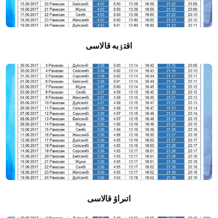
اقتٶبە قالاسى
اتىراۋ قالاسى