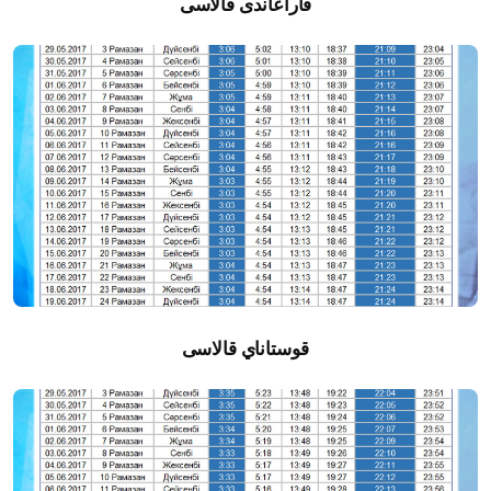
قاراعاندى قالاسى
قوستاناي قالاسى